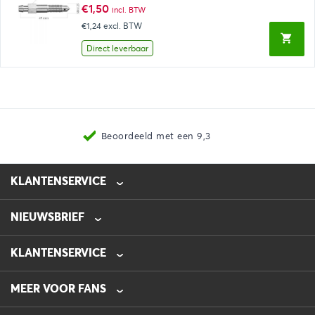
€
1,50
incl. BTW
€1,24
excl. BTW
Direct leverbaar
Beoordeeld met een 9,3
KLANTENSERVICE
NIEUWSBRIEF
0475-218632
info@automotive-line.nl
KLANTENSERVICE
Bestellen
MEER VOOR FANS
Betalen
Verzenden
Veelgestelde vragen – FAQ