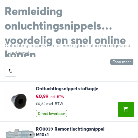
Remleiding
onluchtingsnippels
voordelig en snel online
Onluchtingsnippels zijn los verkrijgbaar of in een uitgebreid
kopen
assortiment
Toon meer
Ontluchtingsnippel stofkapje
€
0,99
incl. BTW
€0,82
excl. BTW
Direct leverbaar
RO0039 Remontluchtingsnippel
M10x1