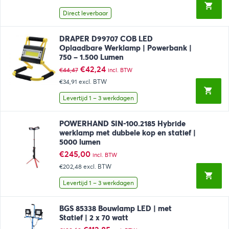
was:
is:
€240,79.
€214,95.
Direct leverbaar
DRAPER D99707 COB LED
Oplaadbare Werklamp | Powerbank |
750 – 1.500 Lumen
Oorspronkelijke
Huidige
€
42,24
€
44,47
incl. BTW
prijs
prijs
€34,91
excl. BTW
was:
is:
€44,47.
€42,24.
Levertijd 1 – 3 werkdagen
POWERHAND SIN-100.2185 Hybride
werklamp met dubbele kop en statief |
5000 lumen
€
245,00
incl. BTW
€202,48
excl. BTW
Levertijd 1 – 3 werkdagen
BGS 85338 Bouwlamp LED | met
Statief | 2 x 70 watt