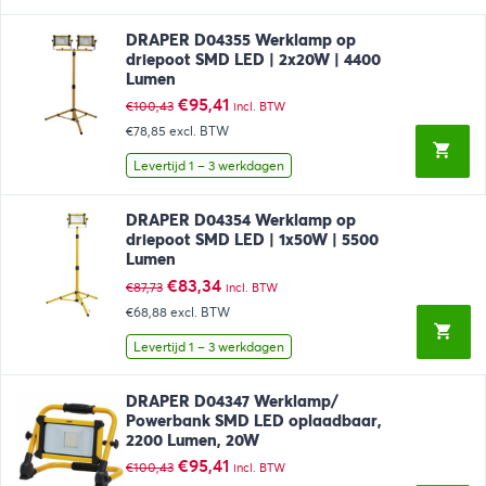
DRAPER D04355 Werklamp op
driepoot SMD LED | 2x20W | 4400
Lumen
Oorspronkelijke
Huidige
€
95,41
€
100,43
incl. BTW
prijs
prijs
€78,85
excl. BTW
was:
is:
€100,43.
€95,41.
Levertijd 1 – 3 werkdagen
DRAPER D04354 Werklamp op
driepoot SMD LED | 1x50W | 5500
Lumen
Oorspronkelijke
Huidige
€
83,34
€
87,73
incl. BTW
prijs
prijs
€68,88
excl. BTW
was:
is:
€87,73.
€83,34.
Levertijd 1 – 3 werkdagen
DRAPER D04347 Werklamp/
Powerbank SMD LED oplaadbaar,
2200 Lumen, 20W
Oorspronkelijke
Huidige
€
95,41
€
100,43
incl. BTW
prijs
prijs