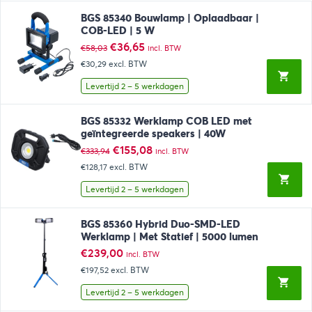
BGS 85340 Bouwlamp | Oplaadbaar |
COB-LED | 5 W
Oorspronkelijke
Huidige
€
36,65
€
58,03
incl. BTW
prijs
prijs
€30,29
excl. BTW
was:
is:
€58,03.
€36,65.
Levertijd 2 – 5 werkdagen
BGS 85332 Werklamp COB LED met
geïntegreerde speakers | 40W
Oorspronkelijke
Huidige
€
155,08
€
333,94
incl. BTW
prijs
prijs
€128,17
excl. BTW
was:
is:
€333,94.
€155,08.
Levertijd 2 – 5 werkdagen
BGS 85360 Hybrid Duo-SMD-LED
Werklamp | Met Statief | 5000 lumen
€
239,00
incl. BTW
€197,52
excl. BTW
Levertijd 2 – 5 werkdagen