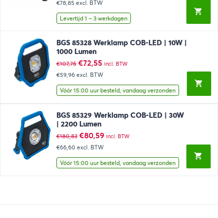
€78,85
excl. BTW
was:
is:
€100,43.
€95,41.
Levertijd 1 – 3 werkdagen
BGS 85328 Werklamp COB-LED | 10W |
1000 Lumen
Oorspronkelijke
Huidige
€
72,55
€
107,76
incl. BTW
prijs
prijs
€59,96
excl. BTW
was:
is:
€107,76.
€72,55.
Vóór 15:00 uur besteld, vandaag verzonden
BGS 85329 Werklamp COB-LED | 30W
| 2200 Lumen
Oorspronkelijke
Huidige
€
80,59
€
180,83
incl. BTW
prijs
prijs
€66,60
excl. BTW
was:
is:
€180,83.
€80,59.
Vóór 15:00 uur besteld, vandaag verzonden