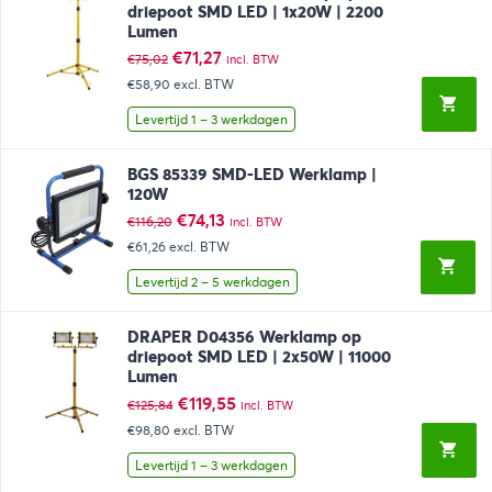
driepoot SMD LED | 1x20W | 2200
Lumen
Oorspronkelijke
Huidige
€
71,27
€
75,02
incl. BTW
prijs
prijs
€58,90
excl. BTW
was:
is:
€75,02.
€71,27.
Levertijd 1 – 3 werkdagen
BGS 85339 SMD-LED Werklamp |
120W
Oorspronkelijke
Huidige
€
74,13
€
116,20
incl. BTW
prijs
prijs
€61,26
excl. BTW
was:
is:
€116,20.
€74,13.
Levertijd 2 – 5 werkdagen
DRAPER D04356 Werklamp op
driepoot SMD LED | 2x50W | 11000
Lumen
Oorspronkelijke
Huidige
€
119,55
€
125,84
incl. BTW
prijs
prijs
€98,80
excl. BTW
was:
is:
€125,84.
€119,55.
Levertijd 1 – 3 werkdagen