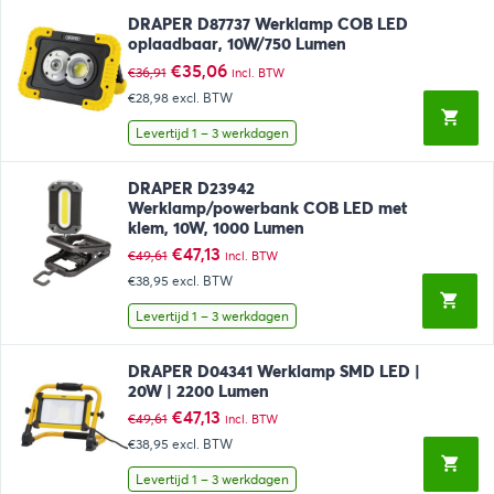
DRAPER D87737 Werklamp COB LED
oplaadbaar, 10W/750 Lumen
Oorspronkelijke
Huidige
€
35,06
€
36,91
incl. BTW
prijs
prijs
€28,98
excl. BTW
was:
is:
€36,91.
€35,06.
Levertijd 1 – 3 werkdagen
DRAPER D23942
Werklamp/powerbank COB LED met
klem, 10W, 1000 Lumen
Oorspronkelijke
Huidige
€
47,13
€
49,61
incl. BTW
prijs
prijs
€38,95
excl. BTW
was:
is:
€49,61.
€47,13.
Levertijd 1 – 3 werkdagen
DRAPER D04341 Werklamp SMD LED |
20W | 2200 Lumen
Oorspronkelijke
Huidige
€
47,13
€
49,61
incl. BTW
prijs
prijs
€38,95
excl. BTW
was:
is:
€49,61.
€47,13.
Levertijd 1 – 3 werkdagen