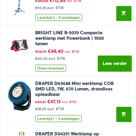
Oorspronkelijke
Huidige
€
112,85
€
188,68
incl. BTW
prijs
prijs
€93,26
excl. BTW
was:
is:
€188,68.
€112,85.
Levertijd 2 – 5 werkdagen
BRIGHT LINE B-5070 Compacte
werklamp met Powerbank | 1500
lumen
Oorspronkelijke
Huidige
€
48,40
€
94,95
incl. BTW
prijs
prijs
€40,00
excl. BTW
was:
is:
Lees verder
€94,95.
€48,40.
Direct leverbaar
DRAPER D65688 Mini werklamp COB
SMD LED, 7W, 670 Lumen, draadloos
oplaadbaar
Oorspronkelijke
Huidige
€
47,13
€
49,61
incl. BTW
prijs
prijs
€38,95
excl. BTW
was:
is:
€49,61.
€47,13.
Levertijd 1 – 3 werkdagen
DRAPER D04351 Werklamp op