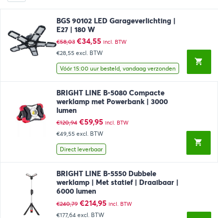
BGS 90102 LED Garageverlichting |
E27 | 180 W
Oorspronkelijke
Huidige
€
34,55
€
58,03
incl. BTW
prijs
prijs
€28,55
excl. BTW
was:
is:
€58,03.
€34,55.
Vóór 15:00 uur besteld, vandaag verzonden
BRIGHT LINE B-5080 Compacte
werklamp met Powerbank | 3000
lumen
Oorspronkelijke
Huidige
€
59,95
€
120,94
incl. BTW
prijs
prijs
€49,55
excl. BTW
was:
is:
€120,94.
€59,95.
Direct leverbaar
BRIGHT LINE B-5550 Dubbele
werklamp | Met statief | Draaibaar |
6000 lumen
Oorspronkelijke
Huidige
€
214,95
€
240,79
incl. BTW
prijs
prijs
€177,64
excl. BTW