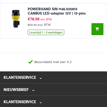
POWERHAND SIN-948.030813
CANBUS LED-adapter 12V | 13-pins
€
78,58
incl. BTW
€64,94
excl. BTW
Levertijd 1 – 3 werkdagen
Beoordeeld met een 9,3
KLANTENSERVICE
NIEUWSBRIEF
0475-218632
info@automotive-line.nl
KLANTENSERVICE