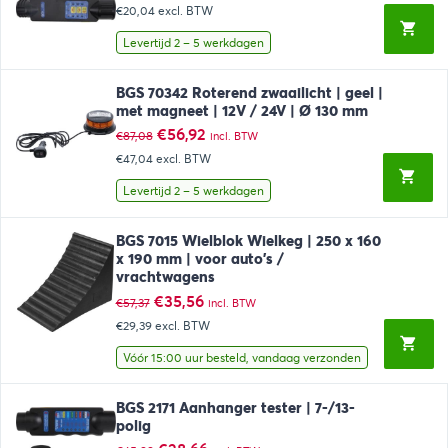
prijs
prijs
€20,04
excl. BTW
was:
is:
€43,56.
€24,25.
Levertijd 2 – 5 werkdagen
BGS 70342 Roterend zwaailicht | geel |
met magneet | 12V / 24V | Ø 130 mm
Oorspronkelijke
Huidige
€
56,92
€
87,08
incl. BTW
prijs
prijs
€47,04
excl. BTW
was:
is:
€87,08.
€56,92.
Levertijd 2 – 5 werkdagen
BGS 7015 Wielblok Wielkeg | 250 x 160
x 190 mm | voor auto’s /
vrachtwagens
Oorspronkelijke
Huidige
€
35,56
€
57,37
incl. BTW
prijs
prijs
€29,39
excl. BTW
was:
is:
€57,37.
€35,56.
Vóór 15:00 uur besteld, vandaag verzonden
BGS 2171 Aanhanger tester | 7-/13-
polig