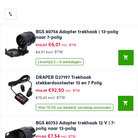
BGS 80754 Adapter trekhaak | 13-polig
naar 7-polig
Oorspronkelijke
Huidige
€
6,01
€
10,59
incl. BTW
prijs
prijs
€4,97
excl. BTW
was:
is:
€10,59.
€6,01.
Levertijd 2 – 5 werkdagen
DRAPER D27197 Trekhaak
stekkerdoostester 13 en 7 Polig
Oorspronkelijke
Huidige
€
92,50
€
94,38
incl. BTW
prijs
prijs
€76,45
excl. BTW
was:
is:
€94,38.
€92,50.
Vóór 15:00 uur besteld, vandaag verzonden
BGS 80753 Adapter trekhaak 12 V | 7-
polig naar 13-polig
Oorspronkelijke
Huidige
€
7,54
€
11,60
incl. BTW