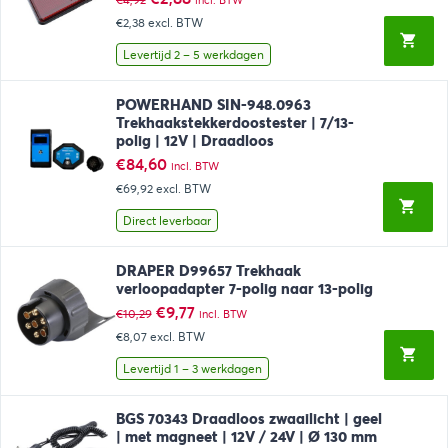
prijs
prijs
€2,38
excl. BTW
was:
is:
€4,92.
€2,88.
Levertijd 2 – 5 werkdagen
POWERHAND SIN-948.0963
Trekhaakstekkerdoostester | 7/13-
polig | 12V | Draadloos
€
84,60
incl. BTW
€69,92
excl. BTW
Direct leverbaar
DRAPER D99657 Trekhaak
verloopadapter 7-polig naar 13-polig
Oorspronkelijke
Huidige
€
9,77
€
10,29
incl. BTW
prijs
prijs
€8,07
excl. BTW
was:
is:
€10,29.
€9,77.
Levertijd 1 – 3 werkdagen
BGS 70343 Draadloos zwaailicht | geel
| met magneet | 12V / 24V | Ø 130 mm