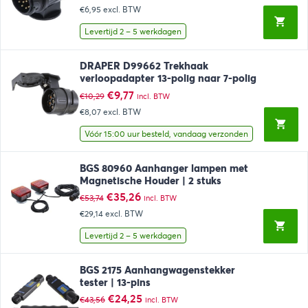
prijs
prijs
€6,95
excl. BTW
was:
is:
€13,35.
€8,41.
Levertijd 2 – 5 werkdagen
DRAPER D99662 Trekhaak
verloopadapter 13-polig naar 7-polig
Oorspronkelijke
Huidige
€
9,77
€
10,29
incl. BTW
prijs
prijs
€8,07
excl. BTW
was:
is:
€10,29.
€9,77.
Vóór 15:00 uur besteld, vandaag verzonden
BGS 80960 Aanhanger lampen met
Magnetische Houder | 2 stuks
Oorspronkelijke
Huidige
€
35,26
€
53,74
incl. BTW
prijs
prijs
€29,14
excl. BTW
was:
is:
€53,74.
€35,26.
Levertijd 2 – 5 werkdagen
BGS 2175 Aanhangwagenstekker
tester | 13-pins
Oorspronkelijke
Huidige
€
24,25
€
43,56
incl. BTW