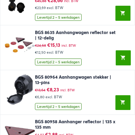
Oorspronkelijke
Huidige
€
28,66
€
45,88
incl. BTW
prijs
prijs
€23,69
excl. BTW
was:
is:
€45,88.
€28,66.
Levertijd 2 – 5 werkdagen
BGS 8635 Aanhangwagen reflector set
| 12-delig
Oorspronkelijke
Huidige
€
15,13
€
24,68
incl. BTW
prijs
prijs
€12,50
excl. BTW
was:
is:
€24,68.
€15,13.
Levertijd 2 – 5 werkdagen
BGS 80964 Aanhangwagen stekker |
13-pins
Oorspronkelijke
Huidige
€
8,23
€
13,64
incl. BTW
prijs
prijs
€6,80
excl. BTW
was:
is:
€13,64.
€8,23.
Levertijd 2 – 5 werkdagen
BGS 80958 Aanhanger reflector | 135 x
135 mm
Oorspronkelijke
Huidige
€
2,88
€
4,92
incl. BTW