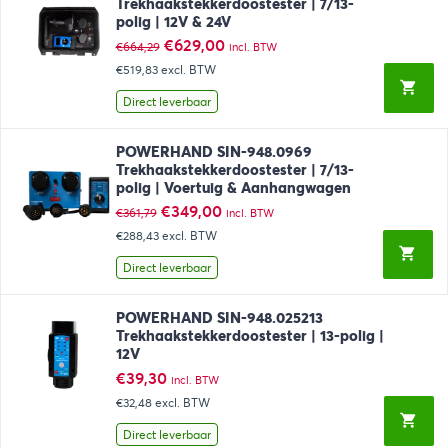
Trekhaakstekkerdoostester | 7/13-
polig | 12V & 24V
Oorspronkelijke
Huidige
€
629,00
€
664,29
incl. BTW
prijs
prijs
€519,83
excl. BTW
was:
is:
€664,29.
€629,00.
Direct leverbaar
POWERHAND SIN-948.0969
Trekhaakstekkerdoostester | 7/13-
polig | Voertuig & Aanhangwagen
Oorspronkelijke
Huidige
€
349,00
€
361,79
incl. BTW
prijs
prijs
€288,43
excl. BTW
was:
is:
€361,79.
€349,00.
Direct leverbaar
POWERHAND SIN-948.025213
Trekhaakstekkerdoostester | 13-polig |
12V
€
39,30
incl. BTW
€32,48
excl. BTW
Direct leverbaar