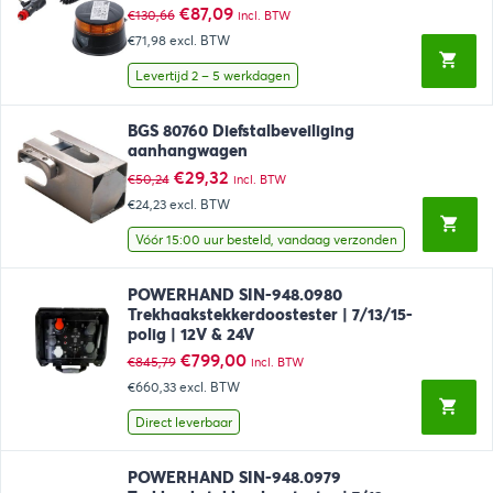
Oorspronkelijke
Huidige
€
87,09
€
130,66
incl. BTW
prijs
prijs
€71,98
excl. BTW
was:
is:
€130,66.
€87,09.
Levertijd 2 – 5 werkdagen
BGS 80760 Diefstalbeveiliging
aanhangwagen
Oorspronkelijke
Huidige
€
29,32
€
50,24
incl. BTW
prijs
prijs
€24,23
excl. BTW
was:
is:
€50,24.
€29,32.
Vóór 15:00 uur besteld, vandaag verzonden
POWERHAND SIN-948.0980
Trekhaakstekkerdoostester | 7/13/15-
polig | 12V & 24V
Oorspronkelijke
Huidige
€
799,00
€
845,79
incl. BTW
prijs
prijs
€660,33
excl. BTW
was:
is:
€845,79.
€799,00.
Direct leverbaar
POWERHAND SIN-948.0979