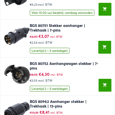
prijs
prijs
€6,23
excl. BTW
was:
is:
€11,60.
€7,54.
Vóór 15:00 uur besteld, vandaag verzonden
BGS 80751 Stekker aanhanger |
Trekhaak | 7-pins
Oorspronkelijke
Huidige
€
3,07
€
4,63
incl. BTW
prijs
prijs
€2,54
excl. BTW
was:
is:
€4,63.
€3,07.
Levertijd 2 – 5 werkdagen
BGS 80752 Aanhangwagen stekker | 7-
pins
Oorspronkelijke
Huidige
€
4,30
€
8,55
incl. BTW
prijs
prijs
€3,55
excl. BTW
was:
is:
€8,55.
€4,30.
Levertijd 2 – 5 werkdagen
BGS 80962 Aanhanger stekker |
Trekhaak | 13-pins
Oorspronkelijke
Huidige
€
8,41
€
13,35
incl. BTW