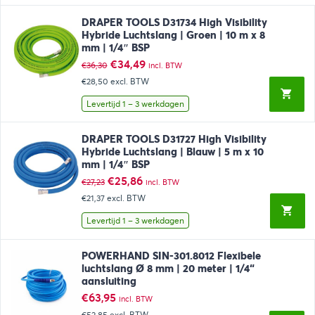
DRAPER TOOLS D31734 High Visibility
Hybride Luchtslang | Groen | 10 m x 8
mm | 1/4″ BSP
Oorspronkelijke
Huidige
€
34,49
€
36,30
incl. BTW
prijs
prijs
€28,50
excl. BTW
was:
is:
€36,30.
€34,49.
Levertijd 1 – 3 werkdagen
DRAPER TOOLS D31727 High Visibility
Hybride Luchtslang | Blauw | 5 m x 10
mm | 1/4″ BSP
Oorspronkelijke
Huidige
€
25,86
€
27,23
incl. BTW
prijs
prijs
€21,37
excl. BTW
was:
is:
€27,23.
€25,86.
Levertijd 1 – 3 werkdagen
POWERHAND SIN-301.8012 Flexibele
luchtslang Ø 8 mm | 20 meter | 1/4“
aansluiting
€
63,95
incl. BTW
€52,85
excl. BTW