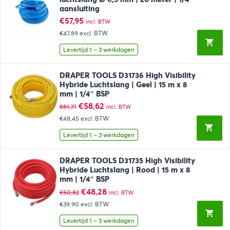
aansluiting
€
57,95
incl. BTW
€47,89
excl. BTW
Levertijd 1 – 3 werkdagen
DRAPER TOOLS D31736 High Visibility
Hybride Luchtslang | Geel | 15 m x 8
mm | 1/4″ BSP
Oorspronkelijke
Huidige
€
58,62
€
61,71
incl. BTW
prijs
prijs
€48,45
excl. BTW
was:
is:
€61,71.
€58,62.
Levertijd 1 – 3 werkdagen
DRAPER TOOLS D31735 High Visibility
Hybride Luchtslang | Rood | 15 m x 8
mm | 1/4″ BSP
Oorspronkelijke
Huidige
€
48,28
€
50,82
incl. BTW
prijs
prijs
€39,90
excl. BTW
was:
is:
€50,82.
€48,28.
Levertijd 1 – 3 werkdagen