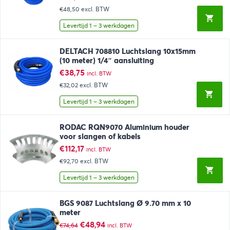
€48,50
excl. BTW
Levertijd 1 – 3 werkdagen
DELTACH 708810 Luchtslang 10x15mm
(10 meter) 1/4″ aansluiting
€
38,75
incl. BTW
€32,02
excl. BTW
Levertijd 1 – 3 werkdagen
RODAC RQN9070 Aluminium houder
voor slangen of kabels
€
112,17
incl. BTW
€92,70
excl. BTW
Levertijd 1 – 3 werkdagen
BGS 9087 Luchtslang Ø 9.70 mm x 10
meter
Oorspronkelijke
Huidige
€
48,94
€
74,64
incl. BTW