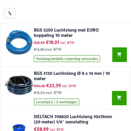
BGS 3250 Luchtslang met EURO
koppeling 10 meter
Oorspronkelijke
Huidige
€
18,01
€
25,56
incl. BTW
prijs
prijs
€14,88
excl. BTW
was:
is:
€25,56.
€18,01.
Vandaag besteld, maandag verzonden
BGS 3130 Luchtslang Ø 8 x 14 mm | 10
meter
Oorspronkelijke
Huidige
€
22,39
€
50,38
incl. BTW
prijs
prijs
€18,50
excl. BTW
was:
is:
€50,38.
€22,39.
Levertijd 2 – 5 werkdagen
DELTACH 708820 Luchtslang 10x15mm
(20 meter) 1/4″ aansluiting
€
58,69
incl. BTW