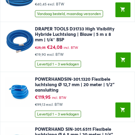
prijs
prijs
€40,45
excl. BTW
was:
is:
€74,64.
€48,94.
Vandaag besteld, maandag verzonden
DRAPER TOOLS D31733 High Visibility
Hybride Luchtslang | Blauw | 5 m x 8
mm | 1/4″ BSP
Oorspronkelijke
Huidige
€
24,08
€
25,35
incl. BTW
prijs
prijs
€19,90
excl. BTW
was:
is:
€25,35.
€24,08.
Levertijd 1 – 3 werkdagen
POWERHANDSIN-301.1320 Flexibele
luchtslang Ø 12,7 mm | 20 meter | 1/2“
aansluiting
€
119,95
incl. BTW
€99,13
excl. BTW
Levertijd 1 – 3 werkdagen
POWERHAND SIN-301.6511 Flexibele
luchtslang Ø 6,5 mm | 20 meter | 1/4“