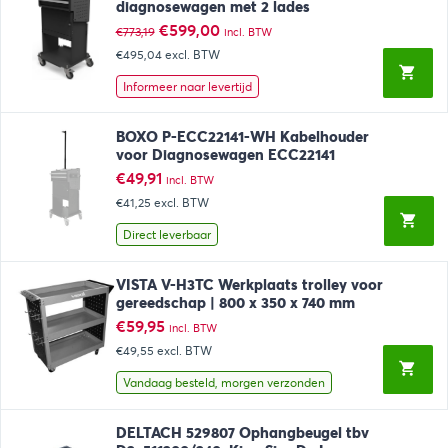
diagnosewagen met 2 lades
Oorspronkelijke
Huidige
€
599,00
€
773,19
incl. BTW
prijs
prijs
€495,04
excl. BTW
was:
is:
€773,19.
€599,00.
Informeer naar levertijd
BOXO P-ECC22141-WH Kabelhouder
voor Diagnosewagen ECC22141
€
49,91
incl. BTW
€41,25
excl. BTW
Direct leverbaar
VISTA V-H3TC Werkplaats trolley voor
gereedschap | 800 x 350 x 740 mm
€
59,95
incl. BTW
€49,55
excl. BTW
Vandaag besteld, morgen verzonden
DELTACH 529807 Ophangbeugel tbv