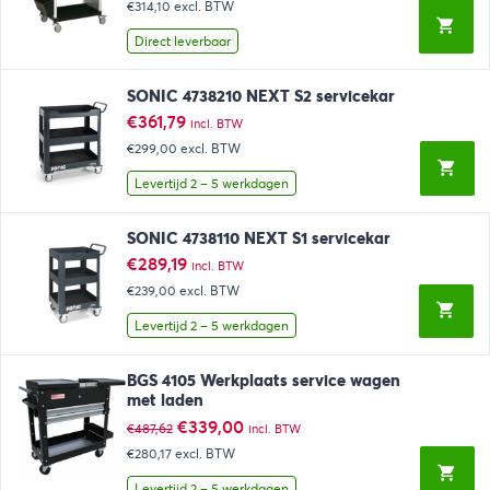
€314,10
excl. BTW
was:
is:
€422,29.
€380,06.
Direct leverbaar
SONIC 4738210 NEXT S2 servicekar
€
361,79
incl. BTW
€299,00
excl. BTW
Levertijd 2 – 5 werkdagen
SONIC 4738110 NEXT S1 servicekar
€
289,19
incl. BTW
€239,00
excl. BTW
Levertijd 2 – 5 werkdagen
BGS 4105 Werkplaats service wagen
met laden
Oorspronkelijke
Huidige
€
339,00
€
487,62
incl. BTW
prijs
prijs
€280,17
excl. BTW
was:
is:
€487,62.
€339,00.
Levertijd 2 – 5 werkdagen