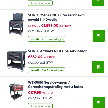
Direct leverbaar
SONIC 714022 NEXT S4 servicekar
gevuld | 140-delig
Oorspronkelijke
Huidige
€
1.599,00
€
1.692,79
incl. BTW
prijs
prijs
€1.321,49
excl. BTW
was:
is:
€1.692,79.
€1.599,00.
Levertijd 2 – 5 werkdagen
SONIC 4738413 NEXT S4 servicekar
€
882,09
incl. BTW
€729,00
excl. BTW
Levertijd 2 – 5 werkdagen
WT-5080 Servicewagen /
Gereedschapstrolley met 3 lades
€
179,95
incl. BTW
€148,72
excl. BTW
Direct leverbaar