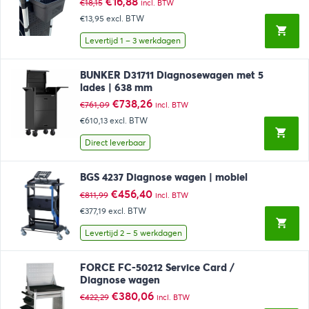
Oorspronkelijke
Huidige
€
16,88
€
18,15
incl. BTW
prijs
prijs
€13,95
excl. BTW
was:
is:
€18,15.
€16,88.
Levertijd 1 – 3 werkdagen
BUNKER D31711 Diagnosewagen met 5
lades | 638 mm
Oorspronkelijke
Huidige
€
738,26
€
761,09
incl. BTW
prijs
prijs
€610,13
excl. BTW
was:
is:
€761,09.
€738,26.
Direct leverbaar
BGS 4237 Diagnose wagen | mobiel
Oorspronkelijke
Huidige
€
456,40
€
811,99
incl. BTW
prijs
prijs
€377,19
excl. BTW
was:
is:
€811,99.
€456,40.
Levertijd 2 – 5 werkdagen
FORCE FC-50212 Service Card /
Diagnose wagen
Oorspronkelijke
Huidige
€
380,06
€
422,29
incl. BTW
prijs
prijs