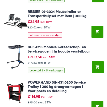
RESSER 07-3024 Meubelroller en
Transporthulpset met Rem | 300 kg
€
24,95
incl. BTW
€20,62
excl. BTW
Informeer naar levertijd
BGS 4213 Mobiele Gereedschap- en
Servicewagen | In hoogte verstelbaar
€
209,50
incl. BTW
€173,14
excl. BTW
Levertijd 2 – 5 werkdagen
POWERHAND SIN-131.0200 Service
Trolley | 200 kg draagvermogen |
Voor poets en detailing
€
114,95
incl. BTW
€95,00
excl. BTW