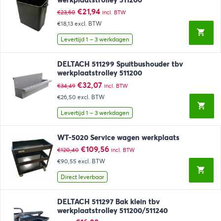
werkplaatstrolley 511200
Oorspronkelijke
Huidige
€
21,94
€
23,60
incl. BTW
prijs
prijs
€18,13
excl. BTW
was:
is:
€23,60.
€21,94.
Levertijd 1 – 3 werkdagen
DELTACH 511299 Spuitbushouder tbv
werkplaatstrolley 511200
Oorspronkelijke
Huidige
€
32,07
€
34,49
incl. BTW
prijs
prijs
€26,50
excl. BTW
was:
is:
€34,49.
€32,07.
Levertijd 1 – 3 werkdagen
WT-5020 Service wagen werkplaats
Oorspronkelijke
Huidige
€
109,56
€
120,40
incl. BTW
prijs
prijs
€90,55
excl. BTW
was:
is:
€120,40.
€109,56.
Direct leverbaar
DELTACH 511297 Bak klein tbv
werkplaatstrolley 511200/511240