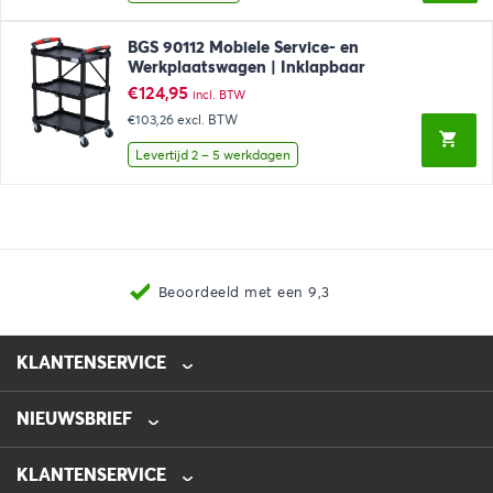
BGS 90112 Mobiele Service- en
Werkplaatswagen | Inklapbaar
€
124,95
incl. BTW
€103,26
excl. BTW
Levertijd 2 – 5 werkdagen
Beoordeeld met een 9,3
KLANTENSERVICE
NIEUWSBRIEF
0475-218632
info@automotive-line.nl
KLANTENSERVICE