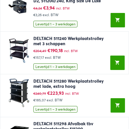
D2, 511200/240, King Size De Luxe
Oorspronkelijke
Huidige
€
3,94
€
4,24
incl. BTW
prijs
prijs
€3,26
excl. BTW
was:
is:
€4,24.
€3,94.
Levertijd 1 – 3 werkdagen
DELTACH 511240 Werkplaatstrolley
met 3 schappen
Oorspronkelijke
Huidige
€
190,18
€
204,49
incl. BTW
prijs
prijs
€157,17
excl. BTW
was:
is:
€204,49.
€190,18.
Levertijd 1 – 3 werkdagen
DELTACH 511280 Werkplaatstrolley
met lade, extra hoog
Oorspronkelijke
Huidige
€
223,93
€
240,79
incl. BTW
prijs
prijs
€185,07
excl. BTW
was:
is:
€240,79.
€223,93.
Levertijd 1 – 3 werkdagen
DELTACH 511298 Afvalbak tbv