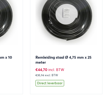
mm x 10
Remleiding staal Ø 4,75 mm x 25
meter
€
44,70
incl. BTW
€36,94
excl. BTW
Direct leverbaar
aan winkelwagen
Bekijk
Toevoegen aan winkelwage