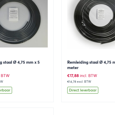
g staal Ø 4,75 mm x 5
Remleiding staal Ø 4,75 
meter
€
17,88
. BTW
incl. BTW
TW
€14,78
excl. BTW
erbaar
Direct leverbaar
Toevoegen aan winkelwagen
Bekijk
Toevoegen 