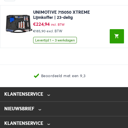
UNIMOTIVE 715050 XTREME
Lijmkoffer | 23-delig
€
224,94
incl. BTW
€185,90
excl. BTW
Levertijd 1 – 3 werkdagen
Beoordeeld met een 9,3
KLANTENSERVICE
NIEUWSBRIEF
0475-218632
info@automotive-line.nl
KLANTENSERVICE