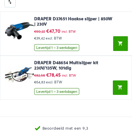
DRAPER D37651 Haakse slijper | 850W
| 230V
Oorspronkelijke
Huidige
€
47,70
€
50,22
incl. BTW
prijs
prijs
€39,42
excl. BTW
was:
is:
€50,22.
€47,70.
Levertijd 1 – 3 werkdagen
DRAPER D48654 Multislijper kit
230V/135W, 101dlg
Oorspronkelijke
Huidige
€
78,45
€
82,58
incl. BTW
prijs
prijs
€64,83
excl. BTW
was:
is:
€82,58.
€78,45.
Levertijd 1 – 3 werkdagen
Beoordeeld met een 9,3