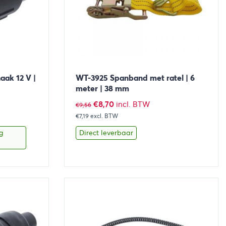
aak 12 V |
WT-3925 Spanband met ratel | 6
meter | 38 mm
Oorspronkelijke
Huidige
€
8,70
incl. BTW
€
9,56
€7,19
excl. BTW
prijs
prijs
was:
is:
g
Direct leverbaar
€9,56.
€8,70.
aan winkelwagen
Bekijk
Toevoegen aan winkelwage