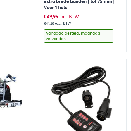
extra brede banden | tot 75 mm |
Voor 1 fiets
€
49,95
incl. BTW
€41,28
excl. BTW
Vandaag besteld, maandag
verzonden
aan winkelwagen
Bekijk
Toevoegen aan winkelwage