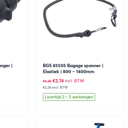
nger |
BGS 85505 Bagage spanner |
Elastiek | 800 – 1400mm
Oorspronkelijke
Huidige
€
2,74
incl. BTW
€
5,36
€2,26
excl. BTW
prijs
prijs
was:
is:
Levertijd 2 – 5 werkdagen
€5,36.
€2,74.
aan winkelwagen
Bekijk
Toevoegen aan winkelwage