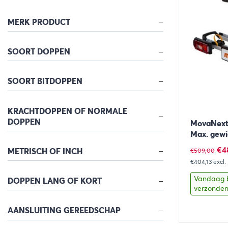
MERK PRODUCT
SOORT DOPPEN
SOORT BITDOPPEN
KRACHTDOPPEN OF NORMALE
DOPPEN
MovaNext 
Max. gewi
Oo
€
4
METRISCH OF INCH
€
509,00
€404,13
excl
pri
wa
Vandaag 
DOPPEN LANG OF KORT
verzonde
€5
AANSLUITING GEREEDSCHAP