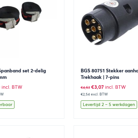
panband set 2-delig
BGS 80751 Stekker aanha
5mm
Trekhaak | 7-pins
ronkelijke
Huidige
Oorspronkelijke
Huidige
0
€
3,07
incl. BTW
incl. BTW
€
4,63
TW
prijs
€2,54
prijs
excl. BTW
prijs
is:
was:
is:
erbaar
Levertijd 2 – 5 werkdagen
.
€2,70.
€4,63.
€3,07.
Toevoegen aan winkelwagen
Bekijk
Toevoegen 