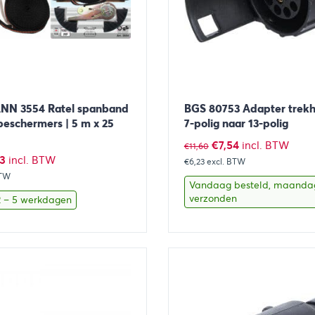
N 3554 Ratel spanband
BGS 80753 Adapter trekh
eschermers | 5 m x 25
7-polig naar 13-polig
Oorspronkelijke
Huidige
€
7,54
incl. BTW
€
11,60
pronkelijke
Huidige
3
incl. BTW
€6,23
excl. BTW
prijs
prijs
BTW
prijs
was:
is:
Vandaag besteld, maanda
is:
verzonden
 2 – 5 werkdagen
€11,60.
€7,54.
06.
€6,03.
Toevoegen aan winkelwagen
Bekijk
Toevoegen 