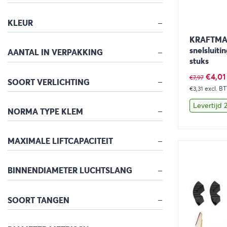
KLEUR
KRAFTMAN
snelsluiti
AANTAL IN VERPAKKING
stuks
Oorsp
€
4,01
€
7,97
SOORT VERLICHTING
€3,31
excl. B
prijs
was:
Levertijd
NORMA TYPE KLEM
€7,97.
MAXIMALE LIFTCAPACITEIT
Bekijk
BINNENDIAMETER LUCHTSLANG
SOORT TANGEN