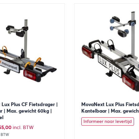
Toevoegen aan winkelwagen
Bekijk
Toevoegen 
Lux Plus CF Fietsdrager |
MovaNext Lux Plus Fietsd
r | Max. gewicht 60kg |
Kantelbaar | Max. gewich
el
Informeer naar levertijd
spronkelijke
Huidige
55,00
incl. BTW
. BTW
s
prijs