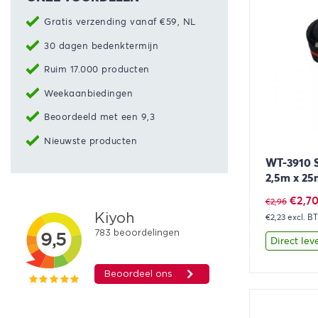
Gratis verzending vanaf €59, NL
30 dagen bedenktermijn
Ruim 17.000 producten
Weekaanbiedingen
Beoordeeld met een 9,3
Nieuwste producten
WT-3910 S
2,5m x 2
Oorsp
€
2,7
€
2,96
€2,23
excl. B
prijs
was:
Direct lev
€2,96
Bekijk