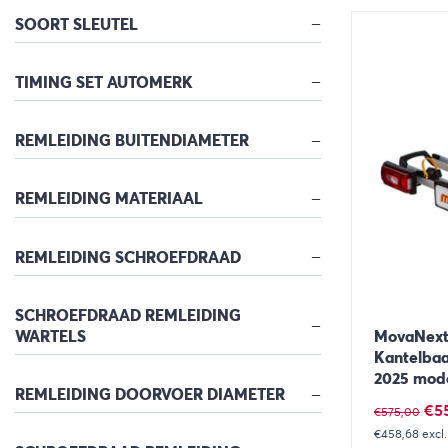
Bekijk
SOORT SLEUTEL
TIMING SET AUTOMERK
REMLEIDING BUITENDIAMETER
REMLEIDING MATERIAAL
REMLEIDING SCHROEFDRAAD
SCHROEFDRAAD REMLEIDING
WARTELS
MovaNext 
Kantelbaa
2025 mod
REMLEIDING DOORVOER DIAMETER
Oor
€
5
€
575,00
€458,68
excl
prij