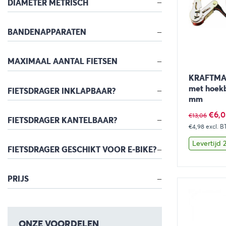
DIAMETER METRISCH
BANDENAPPARATEN
MAXIMAAL AANTAL FIETSEN
KRAFTMAN
met hoekb
FIETSDRAGER INKLAPBAAR?
mm
Oors
€
6,0
€
13,06
FIETSDRAGER KANTELBAAR?
€4,98
excl. 
prijs
was:
Levertijd
FIETSDRAGER GESCHIKT VOOR E-BIKE?
€13,
PRIJS
Bekijk
ONZE VOORDELEN