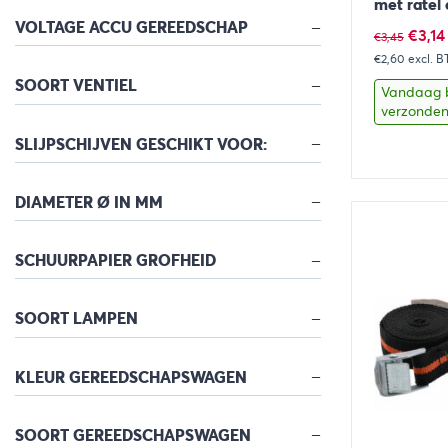
met ratel
VOLTAGE ACCU GEREEDSCHAP
Oorsp
€
3,14
€
3,45
€2,60
prijs
excl. 
SOORT VENTIEL
was:
Vandaag 
verzonde
€3,45
SLIJPSCHIJVEN GESCHIKT VOOR:
DIAMETER Ø IN MM
Bekijk
SCHUURPAPIER GROFHEID
SOORT LAMPEN
KLEUR GEREEDSCHAPSWAGEN
SOORT GEREEDSCHAPSWAGEN