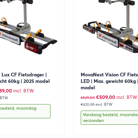
Lux CF Fietsdrager |
MovaNext Vision CF Fiets
cht 60kg | 2025 model
LED | Max. gewicht 60kg 
model
rspronkelijke
Huidige
89,00
incl. BTW
Oorspronkelijke
Huidige
€
509,00
incl. BTW
€
529,00
. BTW
js
prijs
€420,66
excl. BTW
prijs
prijs
s:
is:
besteld, maandag
was:
is:
n
Vandaag besteld, maanda
09,00.
€489,00.
verzonden
€529,00.
€509,00.