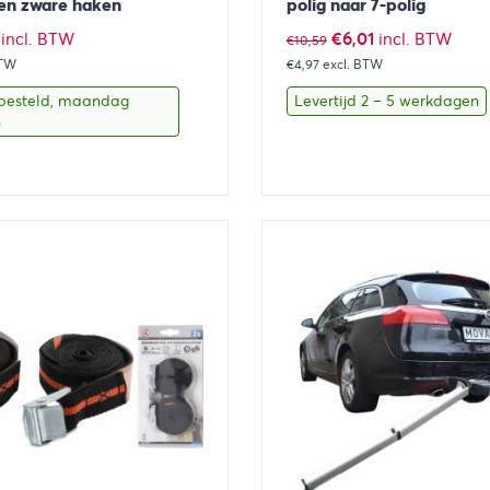
 en zware haken
polig naar 7-polig
ronkelijke
Huidige
Oorspronkelijke
Huidige
€
6,01
incl. BTW
incl. BTW
€
10,59
BTW
prijs
€4,97
excl. BTW
prijs
prijs
is:
was:
is:
besteld, maandag
Levertijd 2 – 5 werkdagen
n
.
€3,14.
€10,59.
€6,01.
Toevoegen aan winkelwagen
Bekijk
Toevoegen 