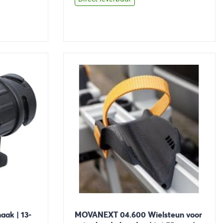
€12,95.
€10,95.
Bekijk
Toevoegen aan winkelwage
aak | 13-
MOVANEXT 04.600 Wielsteun voor