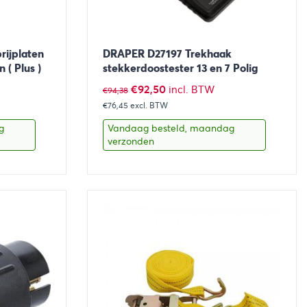
ijplaten
DRAPER D27197 Trekhaak
 ( Plus )
stekkerdoostester 13 en 7 Polig
Oorspronkelijke
Huidige
€
92,50
incl. BTW
€
94,38
€76,45
prijs
excl. BTW
prijs
was:
is:
g
Vandaag besteld, maandag
verzonden
€94,38.
€92,50.
aan winkelwagen
Bekijk
Toevoegen aan winkelwage