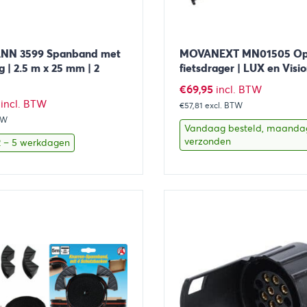
N 3599 Spanband met
MOVANEXT MN01505 Opr
ng | 2.5 m x 25 mm | 2
fietsdrager | LUX en Vision
€
69,95
incl. BTW
ronkelijke
Huidige
incl. BTW
€57,81
excl. BTW
TW
prijs
Vandaag besteld, maanda
is:
verzonden
 2 – 5 werkdagen
€4,01.
Toevoegen aan winkelwagen
Bekijk
Toevoegen 