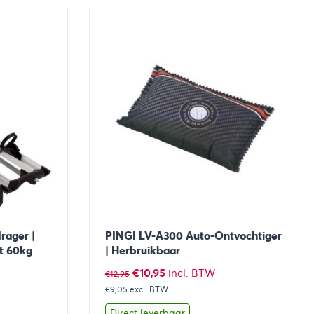
aan winkelwagen
Bekijk
Toevoegen aan winkelwage
rager |
PINGI LV-A300 Auto-Ontvochtiger
t 60kg
| Herbruikbaar
Oorspronkelijke
Huidige
€
10,95
incl. BTW
€
12,95
€9,05
excl. BTW
prijs
prijs
was:
is:
Direct leverbaar