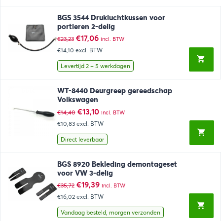
BGS 3544 Drukluchtkussen voor
portieren 2-delig
Oorspronkelijke
Huidige
€
17,06
€
23,23
incl. BTW
prijs
prijs
€14,10
excl. BTW
was:
is:
€23,23.
€17,06.
Levertijd 2 – 5 werkdagen
WT-8440 Deurgreep gereedschap
Volkswagen
Oorspronkelijke
Huidige
€
13,10
€
14,40
incl. BTW
prijs
prijs
€10,83
excl. BTW
was:
is:
€14,40.
€13,10.
Direct leverbaar
BGS 8920 Bekleding demontageset
voor VW 3-delig
Oorspronkelijke
Huidige
€
19,39
€
35,72
incl. BTW
prijs
prijs
€16,02
excl. BTW
was:
is:
€35,72.
€19,39.
Vandaag besteld, morgen verzonden