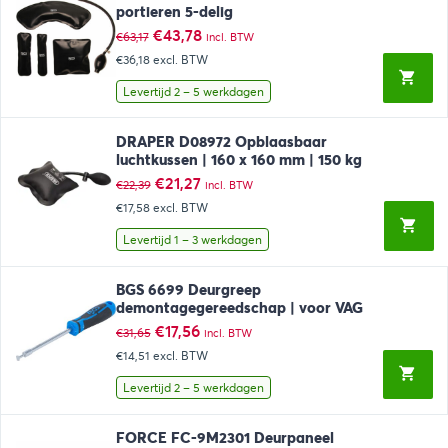
portieren 5-delig
Oorspronkelijke
Huidige
€
43,78
€
63,17
incl. BTW
prijs
prijs
€36,18
excl. BTW
was:
is:
€63,17.
€43,78.
Levertijd 2 – 5 werkdagen
DRAPER D08972 Opblaasbaar
luchtkussen | 160 x 160 mm | 150 kg
Oorspronkelijke
Huidige
€
21,27
€
22,39
incl. BTW
prijs
prijs
€17,58
excl. BTW
was:
is:
€22,39.
€21,27.
Levertijd 1 – 3 werkdagen
BGS 6699 Deurgreep
demontagegereedschap | voor VAG
Oorspronkelijke
Huidige
€
17,56
€
31,65
incl. BTW
prijs
prijs
€14,51
excl. BTW
was:
is:
€31,65.
€17,56.
Levertijd 2 – 5 werkdagen
FORCE FC-9M2301 Deurpaneel