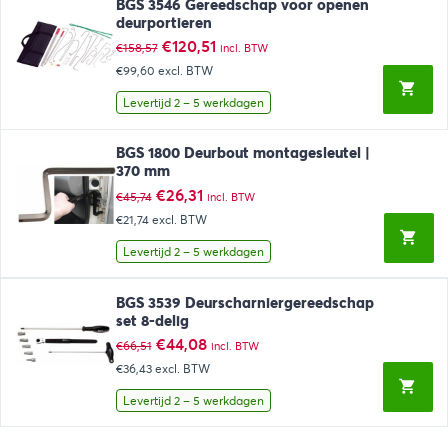
BGS 3546 Gereedschap voor openen
deurportieren
Oorspronkelijke
Huidige
€
120,51
€
158,57
incl. BTW
prijs
prijs
€99,60
excl. BTW
was:
is:
€158,57.
€120,51.
Levertijd 2 – 5 werkdagen
BGS 1800 Deurbout montagesleutel |
370 mm
Oorspronkelijke
Huidige
€
26,31
€
45,74
incl. BTW
prijs
prijs
€21,74
excl. BTW
was:
is:
€45,74.
€26,31.
Levertijd 2 – 5 werkdagen
BGS 3539 Deurscharniergereedschap
set 8-delig
Oorspronkelijke
Huidige
€
44,08
€
66,51
incl. BTW
prijs
prijs
€36,43
excl. BTW
was:
is:
€66,51.
€44,08.
Levertijd 2 – 5 werkdagen