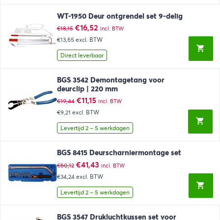
WT-1950 Deur ontgrendel set 9-delig
Oorspronkelijke
Huidige
€
16,52
€
18,15
incl. BTW
prijs
prijs
€13,65
excl. BTW
was:
is:
€18,15.
€16,52.
Direct leverbaar
BGS 3542 Demontagetang voor
deurclip | 220 mm
Oorspronkelijke
Huidige
€
11,15
€
19,44
incl. BTW
prijs
prijs
€9,21
excl. BTW
was:
is:
€19,44.
€11,15.
Levertijd 2 – 5 werkdagen
BGS 8415 Deurscharniermontage set
Oorspronkelijke
Huidige
€
41,43
€
60,12
incl. BTW
prijs
prijs
€34,24
excl. BTW
was:
is:
€60,12.
€41,43.
Levertijd 2 – 5 werkdagen
BGS 3547 Drukluchtkussen set voor