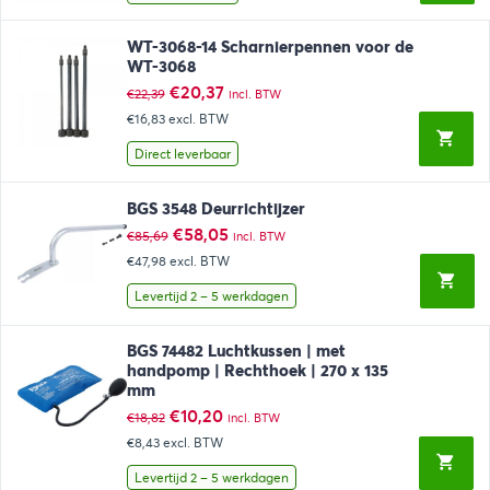
WT-3068-14 Scharnierpennen voor de
WT-3068
Oorspronkelijke
Huidige
€
20,37
€
22,39
incl. BTW
prijs
prijs
€16,83
excl. BTW
was:
is:
€22,39.
€20,37.
Direct leverbaar
BGS 3548 Deurrichtijzer
Oorspronkelijke
Huidige
€
58,05
€
85,69
incl. BTW
prijs
prijs
€47,98
excl. BTW
was:
is:
€85,69.
€58,05.
Levertijd 2 – 5 werkdagen
BGS 74482 Luchtkussen | met
handpomp | Rechthoek | 270 x 135
mm
Oorspronkelijke
Huidige
€
10,20
€
18,82
incl. BTW
prijs
prijs
€8,43
excl. BTW
was:
is:
€18,82.
€10,20.
Levertijd 2 – 5 werkdagen