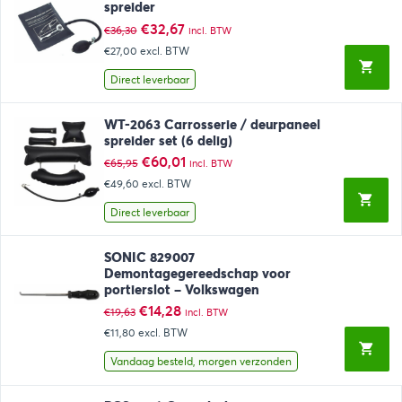
spreider
Oorspronkelijke
Huidige
€
32,67
€
36,30
incl. BTW
prijs
prijs
€27,00
excl. BTW
was:
is:
€36,30.
€32,67.
Direct leverbaar
WT-2063 Carrosserie / deurpaneel
spreider set (6 delig)
Oorspronkelijke
Huidige
€
60,01
€
65,95
incl. BTW
prijs
prijs
€49,60
excl. BTW
was:
is:
€65,95.
€60,01.
Direct leverbaar
SONIC 829007
Demontagegereedschap voor
portierslot – Volkswagen
Oorspronkelijke
Huidige
€
14,28
€
19,63
incl. BTW
prijs
prijs
€11,80
excl. BTW
was:
is:
€19,63.
€14,28.
Vandaag besteld, morgen verzonden