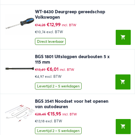
WT-8430 Deurgreep gereedschap
Volkswagen
Oorspronkelijke
Huidige
€
12,99
€
14,28
incl. BTW
prijs
prijs
€10,74
excl. BTW
was:
is:
€14,28.
€12,99.
Direct leverbaar
BGS 1801 Uitslagpen deurbouten 5 x
115 mm
Oorspronkelijke
Huidige
€
6,01
€
13,49
incl. BTW
prijs
prijs
€4,97
excl. BTW
was:
is:
€13,49.
€6,01.
Levertijd 2 – 5 werkdagen
BGS 3541 Noodset voor het openen
van autodeuren
Oorspronkelijke
Huidige
€
15,95
€
28,46
incl. BTW
prijs
prijs
€13,18
excl. BTW
was:
is:
€28,46.
€15,95.
Levertijd 2 – 5 werkdagen