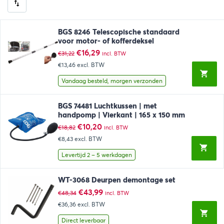
BGS 8246 Telescopische standaard
voor motor- of kofferdeksel
Oorspronkelijke
Huidige
€
16,29
€
31,22
incl. BTW
prijs
prijs
€13,46
excl. BTW
was:
is:
€31,22.
€16,29.
Vandaag besteld, morgen verzonden
BGS 74481 Luchtkussen | met
handpomp | Vierkant | 165 x 150 mm
Oorspronkelijke
Huidige
€
10,20
€
18,82
incl. BTW
prijs
prijs
€8,43
excl. BTW
was:
is:
€18,82.
€10,20.
Levertijd 2 – 5 werkdagen
WT-3068 Deurpen demontage set
Oorspronkelijke
Huidige
€
43,99
€
48,34
incl. BTW
prijs
prijs
€36,36
excl. BTW
was:
is:
€48,34.
€43,99.
Direct leverbaar