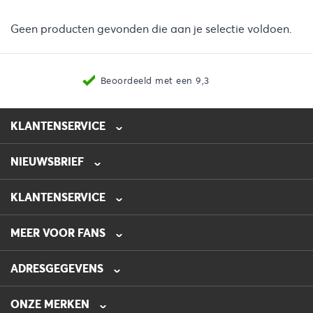
Geen producten gevonden die aan je selectie voldoen.
Beoordeeld met een 9,3
KLANTENSERVICE
NIEUWSBRIEF
0475-218632
info@automotive-line.nl
KLANTENSERVICE
Bestellen
MEER VOOR FANS
Betalen
Verzenden
Veelgestelde vragen – FAQ
ADRESGEGEVENS
Retourneren
Blog
Garantie
AUTOMOTIVE LINE
Folders
De Hanze 16
ONZE MERKEN
Contact
Nieuwsbrief