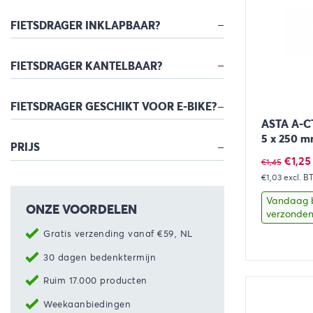
FIETSDRAGER INKLAPBAAR?
FIETSDRAGER KANTELBAAR?
FIETSDRAGER GESCHIKT VOOR E-BIKE?
ASTA A-CT
5 x 250 m
PRIJS
Oorsp
€
1,25
€
1,45
€1,03
prijs
excl. 
was:
Vandaag 
ONZE VOORDELEN
verzonde
€1,45.
Gratis verzending vanaf €59, NL
30 dagen bedenktermijn
Bekijk
Ruim 17.000 producten
Weekaanbiedingen