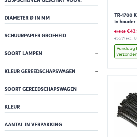
SLIJPSCHIJVEN GESCHIKT VOOR:
TR-1700 K
DIAMETER Ø IN MM
in houder 
Oors
€
43
€
48,28
SCHUURPAPIER GROFHEID
€36,31
excl. 
prijs
was:
Vandaag 
SOORT LAMPEN
verzonde
€48,
KLEUR GEREEDSCHAPSWAGEN
Bekijk
SOORT GEREEDSCHAPSWAGEN
KLEUR
AANTAL IN VERPAKKING