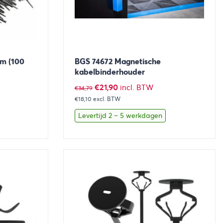
mm (100
BGS 74672 Magnetische
kabelbinderhouder
Oorspronkelijke
Huidige
€
21,90
incl. BTW
€
34,79
€18,10
excl. BTW
prijs
prijs
was:
is:
Levertijd 2 – 5 werkdagen
€34,79.
€21,90.
aan winkelwagen
Bekijk
Toevoegen aan winkelwage