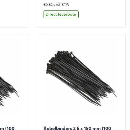
€0,82
prijs
excl. BTW
prijs
was:
is:
Direct leverbaar
€1,09.
€0,99.
aan winkelwagen
Bekijk
Toevoegen aan winkelwage
mm (100
Kabelbinders 3,6 x 150 mm (100