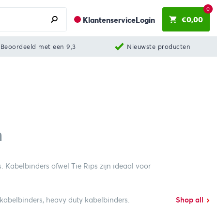
0
€
0,00
Klantenservice
Login
Beoordeeld met een 9,3
Nieuwste producten
n
 Kabelbinders ofwel Tie Rips zijn ideaal voor
e kabelbinders, heavy duty kabelbinders.
Shop all