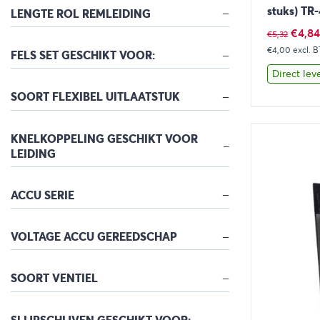
stuks) TR
LENGTE ROL REMLEIDING
Oorsp
€
4,84
€
5,32
€4,00
prijs
excl. 
FELS SET GESCHIKT VOOR:
was:
Direct lev
€5,32
SOORT FLEXIBEL UITLAATSTUK
Bekijk
KNELKOPPELING GESCHIKT VOOR
LEIDING
ACCU SERIE
VOLTAGE ACCU GEREEDSCHAP
SOORT VENTIEL