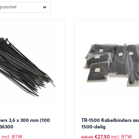
ers 3,6 x 300 mm (100
TR-1500 Kabelbinders as
-36300
1500-delig
ronkelijke
Huidige
Oorspronkelijke
Huidige
3
€
27,50
incl. BTW
incl. BTW
€
29,00