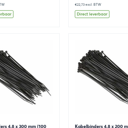
BTW
prijs
€22,73
excl. BTW
prijs
prijs
is:
was:
is:
erbaar
Direct leverbaar
.
€3,63.
€29,00.
€27,50.
Toevoegen aan winkelwagen
Bekijk
Toevoegen 
ers 4,8 x 300 mm (100
Kabelbinders 4,8 x 200 