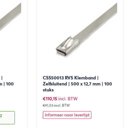
 |
CSS50013 RVS Klemband |
m | 100
Zelfsluitend | 500 x 12,7 mm | 100
stuks
€
110,15
incl. BTW
€91,03
excl. BTW
g
Informeer naar levertijd