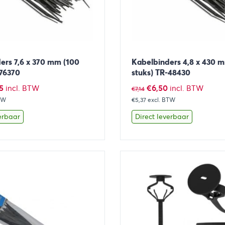
ers 7,6 x 370 mm (100
Kabelbinders 4,8 x 430 
-76370
stuks) TR-48430
pronkelijke
Huidige
Oorspronkelijke
Huidige
5
€
6,50
incl. BTW
incl. BTW
€
7,14
TW
prijs
€5,37
prijs
excl. BTW
prijs
is:
was:
is:
erbaar
Direct leverbaar
83.
€9,85.
€7,14.
€6,50.
Toevoegen aan winkelwagen
Bekijk
Toevoegen 