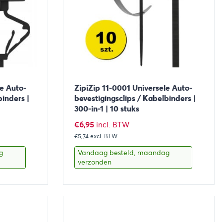
le Auto-
ZipiZip 11-0001 Universele Auto-
binders |
bevestigingsclips / Kabelbinders |
300-in-1 | 10 stuks
€
6,95
incl. BTW
€5,74
excl. BTW
g
Vandaag besteld, maandag
verzonden
aan winkelwagen
Bekijk
Toevoegen aan winkelwage