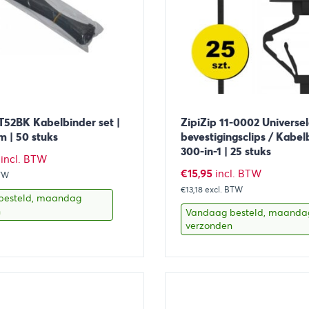
52BK Kabelbinder set |
ZipiZip 11-0002 Universe
m | 50 stuks
bevestigingsclips / Kabel
300-in-1 | 25 stuks
ronkelijke
Huidige
incl. BTW
€
15,95
incl. BTW
BTW
prijs
€13,18
excl. BTW
is:
besteld, maandag
n
Vandaag besteld, maanda
€1,25.
verzonden
Toevoegen aan winkelwagen
Bekijk
Toevoegen 