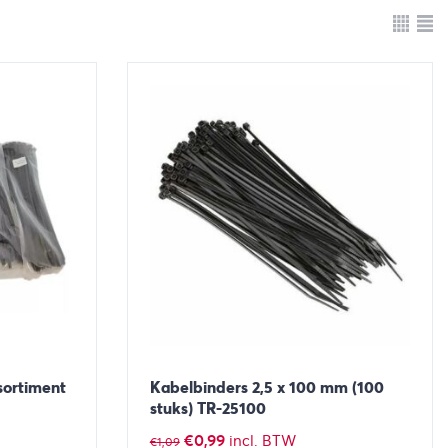
sortiment
Kabelbinders 2,5 x 100 mm (100
stuks) TR-25100
Oorspronkelijke
Huidige
€
0,99
incl. BTW
€
1,09