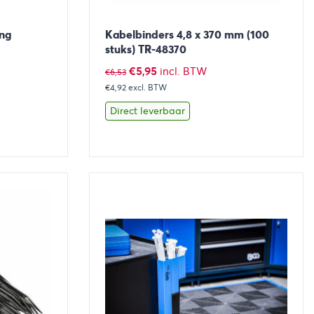
ng
Kabelbinders 4,8 x 370 mm (100
stuks) TR-48370
Oorspronkelijke
Huidige
€
5,95
incl. BTW
€
6,53
€4,92
prijs
excl. BTW
prijs
was:
is:
Direct leverbaar
€6,53.
€5,95.
aan winkelwagen
Bekijk
Toevoegen aan winkelwage