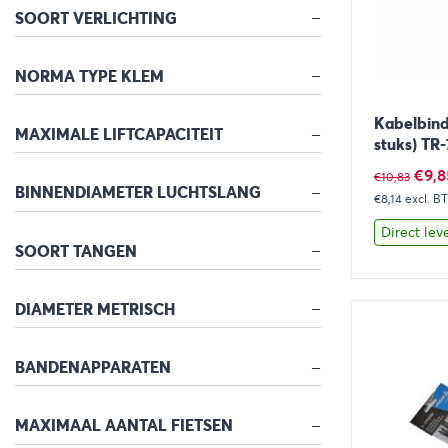
SOORT VERLICHTING
NORMA TYPE KLEM
Kabelbind
MAXIMALE LIFTCAPACITEIT
stuks) TR
Oors
€
9,8
€
10,83
BINNENDIAMETER LUCHTSLANG
€8,14
excl. B
prijs
was:
Direct lev
SOORT TANGEN
€10,
Bekijk
DIAMETER METRISCH
BANDENAPPARATEN
MAXIMAAL AANTAL FIETSEN