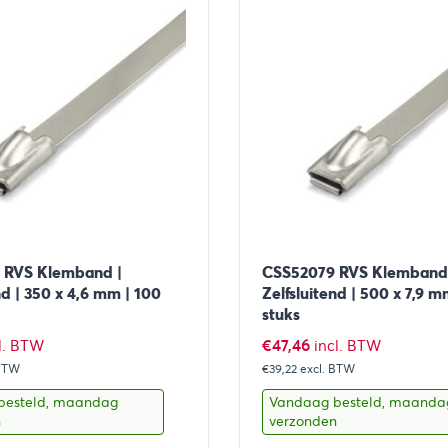
 RVS Klemband |
CSS52079 RVS Klemband
nd | 350 x 4,6 mm | 100
Zelfsluitend | 500 x 7,9 m
stuks
€
47,46
l. BTW
incl. BTW
 BTW
€39,22
excl. BTW
besteld, maandag
Vandaag besteld, maanda
n
verzonden