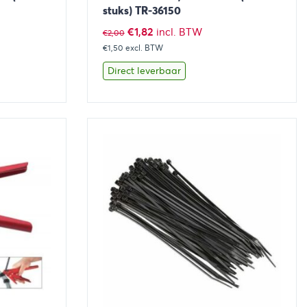
stuks) TR-36150
Oorspronkelijke
Huidige
€
1,82
incl. BTW
€
2,00
€1,50
excl. BTW
prijs
prijs
was:
is:
Direct leverbaar
€2,00.
€1,82.
aan winkelwagen
Bekijk
Toevoegen aan winkelwage