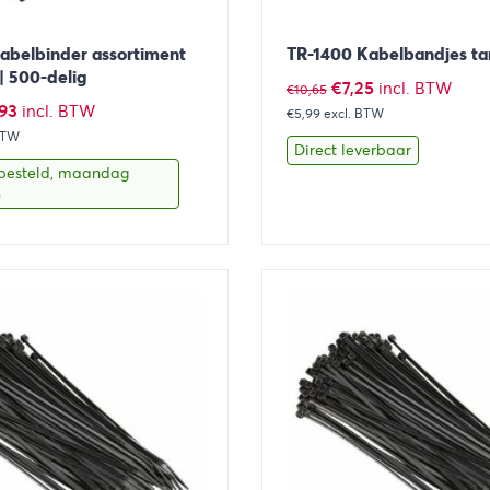
abelbinder assortiment
TR-1400 Kabelbandjes ta
| 500-delig
Oorspronkelijke
Huidige
€
7,25
incl. BTW
€
10,65
pronkelijke
Huidige
,93
incl. BTW
€5,99
excl. BTW
prijs
prijs
BTW
prijs
was:
is:
Direct leverbaar
is:
besteld, maandag
€10,65.
€7,25.
n
28.
€43,93.
Toevoegen aan winkelwagen
Bekijk
Toevoegen 