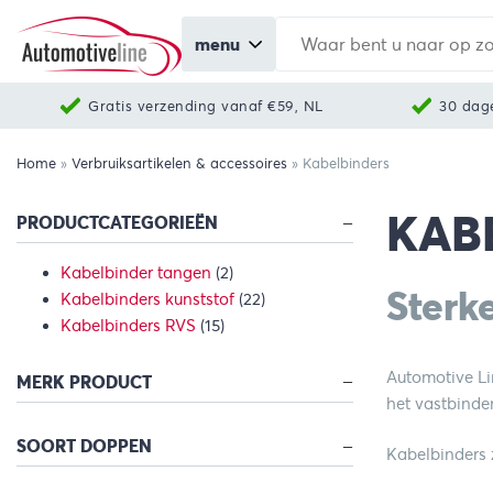
menu
Gratis verzending vanaf €59, NL
30 dag
Home
»
Verbruiksartikelen & accessoires
»
Kabelbinders
KAB
PRODUCTCATEGORIEËN
Kabelbinder tangen
(2)
Sterk
Kabelbinders kunststof
(22)
Kabelbinders RVS
(15)
Automotive Li
MERK PRODUCT
het vastbinde
SOORT DOPPEN
Kabelbinders z