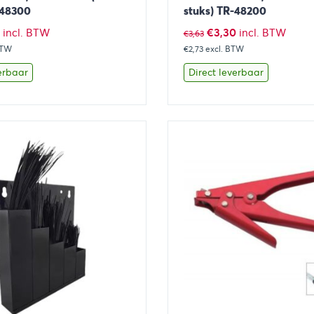
-48300
stuks) TR-48200
ronkelijke
Huidige
Oorspronkelijke
Huidige
€
3,30
incl. BTW
incl. BTW
€
3,63
BTW
prijs
€2,73
excl. BTW
prijs
prijs
is:
was:
is:
erbaar
Direct leverbaar
.
€4,84.
€3,63.
€3,30.
Toevoegen aan winkelwagen
Bekijk
Toevoegen 