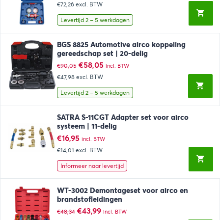
€72,26
excl. BTW
was:
is:
€138,99.
€87,43.
Levertijd 2 – 5 werkdagen
BGS 8825 Automotive airco koppeling
gereedschap set | 20-delig
Oorspronkelijke
Huidige
€
58,05
€
90,05
incl. BTW
prijs
prijs
€47,98
excl. BTW
was:
is:
€90,05.
€58,05.
Levertijd 2 – 5 werkdagen
SATRA S-11CGT Adapter set voor airco
systeem | 11-delig
€
16,95
incl. BTW
€14,01
excl. BTW
Informeer naar levertijd
WT-3002 Demontageset voor airco en
brandstofleidingen
Oorspronkelijke
Huidige
€
43,99
€
48,34
incl. BTW
prijs
prijs