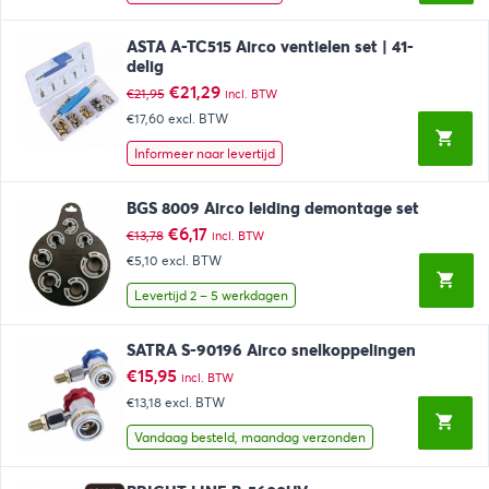
ASTA A-TC515 Airco ventielen set | 41-
delig
Oorspronkelijke
Huidige
€
21,29
€
21,95
incl. BTW
prijs
prijs
€17,60
excl. BTW
was:
is:
€21,95.
€21,29.
Informeer naar levertijd
BGS 8009 Airco leiding demontage set
Oorspronkelijke
Huidige
€
6,17
€
13,78
incl. BTW
prijs
prijs
€5,10
excl. BTW
was:
is:
€13,78.
€6,17.
Levertijd 2 – 5 werkdagen
SATRA S-90196 Airco snelkoppelingen
€
15,95
incl. BTW
€13,18
excl. BTW
Vandaag besteld, maandag verzonden