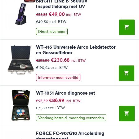
BRIGHT LINE B-5600UV
Inspecitielamp met UV
Oorspronkelijke
Huidige
€
49,00
€
53,85
incl. BTW
prijs
prijs
€40,50
excl. BTW
was:
is:
€53,85.
€49,00.
Direct leverbaar
WT-416 Universele Airco Lekdetector
en Gassnuffelaar
Oorspronkelijke
Huidige
€
230,68
€
253,50
incl. BTW
prijs
prijs
€190,64
excl. BTW
was:
is:
€253,50.
€230,68.
Informeer naar levertijd
WT-1051 Airco diagnose set
Oorspronkelijke
Huidige
€
86,99
€
95,59
incl. BTW
prijs
prijs
€71,89
excl. BTW
was:
is:
€95,59.
€86,99.
Vandaag besteld, maandag verzonden
FORCE FC-907G10 Aircoleiding