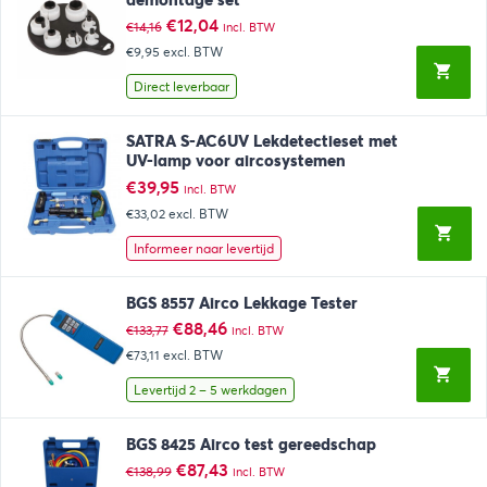
demontage set
Oorspronkelijke
Huidige
€
12,04
€
14,16
incl. BTW
prijs
prijs
€9,95
excl. BTW
was:
is:
€14,16.
€12,04.
Direct leverbaar
SATRA S-AC6UV Lekdetectieset met
UV-lamp voor aircosystemen
€
39,95
incl. BTW
€33,02
excl. BTW
Informeer naar levertijd
BGS 8557 Airco Lekkage Tester
Oorspronkelijke
Huidige
€
88,46
€
133,77
incl. BTW
prijs
prijs
€73,11
excl. BTW
was:
is:
€133,77.
€88,46.
Levertijd 2 – 5 werkdagen
BGS 8425 Airco test gereedschap
Oorspronkelijke
Huidige
€
87,43
€
138,99
incl. BTW
prijs
prijs