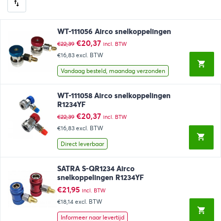
WT-111056 Airco snelkoppelingen
Oorspronkelijke
Huidige
€
20,37
€
22,39
incl. BTW
prijs
prijs
€16,83
excl. BTW
was:
is:
€22,39.
€20,37.
Vandaag besteld, maandag verzonden
WT-111058 Airco snelkoppelingen
R1234YF
Oorspronkelijke
Huidige
€
20,37
€
22,39
incl. BTW
prijs
prijs
€16,83
excl. BTW
was:
is:
€22,39.
€20,37.
Direct leverbaar
SATRA S-QR1234 Airco
snelkoppelingen R1234YF
€
21,95
incl. BTW
€18,14
excl. BTW
Informeer naar levertijd