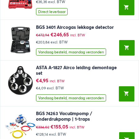
€36,36
excl. BTW
was:
is:
€48,34.
€43,99.
Direct leverbaar
BGS 3401 Aircogas lekkage detector
Oorspronkelijke
Huidige
€
246,65
€
472,94
incl. BTW
prijs
prijs
€203,84
excl. BTW
was:
is:
€472,94.
€246,65.
Vandaag besteld, maandag verzonden
ASTA A-1827 Airco leiding demontage
set
€
4,95
incl. BTW
€4,09
excl. BTW
Vandaag besteld, maandag verzonden
BGS 74263 Vacuümpomp /
onderdrukpomp | 1-traps
Oorspronkelijke
Huidige
€
155,05
€
334,02
incl. BTW
prijs
prijs
€128,14
excl. BTW
was:
is: