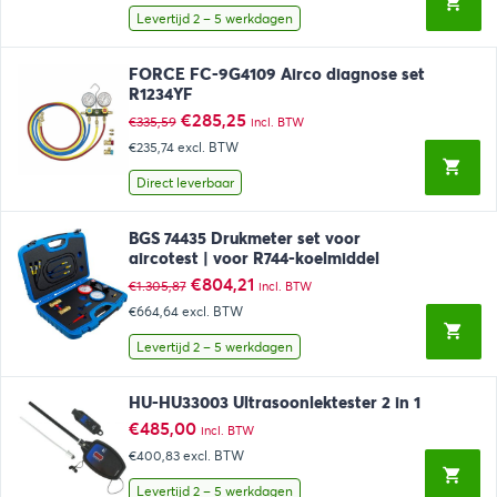
€334,02.
€155,05.
Levertijd 2 – 5 werkdagen
FORCE FC-9G4109 Airco diagnose set
R1234YF
Oorspronkelijke
Huidige
€
285,25
€
335,59
incl. BTW
prijs
prijs
€235,74
excl. BTW
was:
is:
€335,59.
€285,25.
Direct leverbaar
BGS 74435 Drukmeter set voor
aircotest | voor R744-koelmiddel
Oorspronkelijke
Huidige
€
804,21
€
1.305,87
incl. BTW
prijs
prijs
€664,64
excl. BTW
was:
is:
€1.305,87.
€804,21.
Levertijd 2 – 5 werkdagen
HU-HU33003 Ultrasoonlektester 2 in 1
€
485,00
incl. BTW
€400,83
excl. BTW
Levertijd 2 – 5 werkdagen