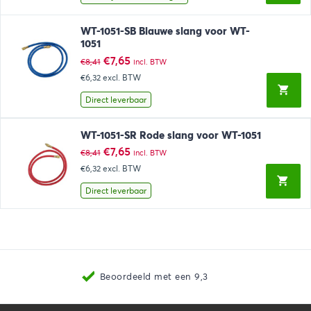
WT-1051-SB Blauwe slang voor WT-
1051
Oorspronkelijke
Huidige
€
7,65
€
8,41
incl. BTW
prijs
prijs
€6,32
excl. BTW
was:
is:
€8,41.
€7,65.
Direct leverbaar
WT-1051-SR Rode slang voor WT-1051
Oorspronkelijke
Huidige
€
7,65
€
8,41
incl. BTW
prijs
prijs
€6,32
excl. BTW
was:
is:
€8,41.
€7,65.
Direct leverbaar
Beoordeeld met een 9,3