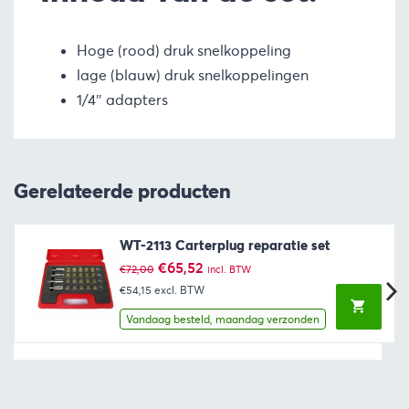
Hoge (rood) druk snelkoppeling
lage (blauw) druk snelkoppelingen
1/4″ adapters
Gerelateerde producten
WT-2113 Carterplug reparatie set
Oorspronkelijke
Huidige
€
65,52
€
72,00
incl. BTW
prijs
prijs
€54,15
excl. BTW
was:
is:
€72,00.
€65,52.
Vandaag besteld, maandag verzonden