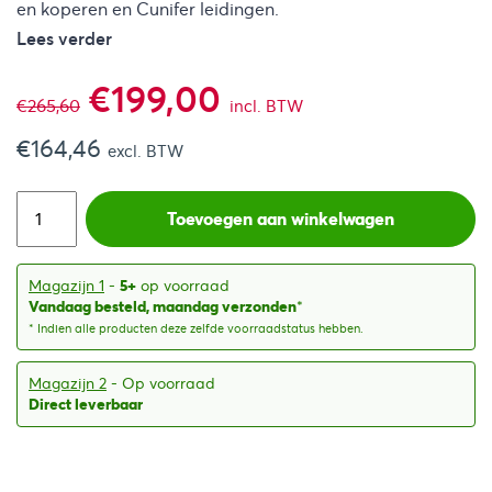
en koperen en Cunifer leidingen.
Lees verder
Oorspronkelijke
Huidige
€
199,00
€
265,60
incl. BTW
€
164,46
prijs
prijs
excl. BTW
was:
is:
Toevoegen aan winkelwagen
€265,60.
€199,00.
Magazijn 1
-
5+
op voorraad
Vandaag besteld, maandag verzonden
*
* Indien alle producten deze zelfde voorraadstatus hebben.
Magazijn 2
- Op voorraad
Direct leverbaar