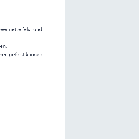
er nette fels rand.
en.
mee gefelst kunnen