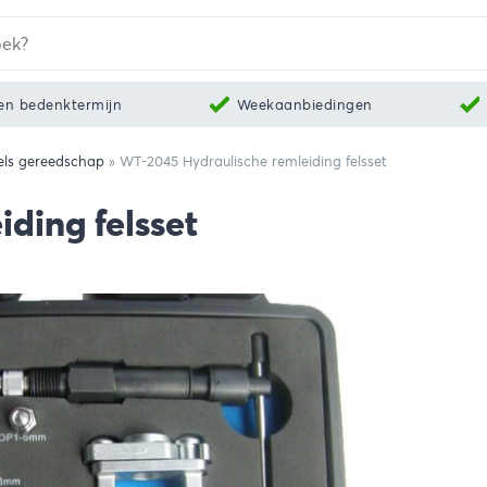
en bedenktermijn
Weekaanbiedingen
els gereedschap
»
WT-2045 Hydraulische remleiding felsset
ding felsset