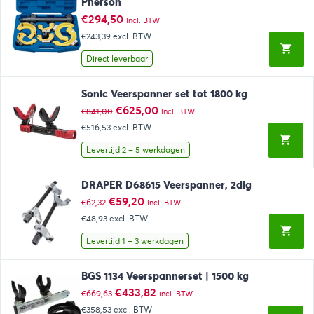
Pherson
€
294,50
incl. BTW
€243,39
excl. BTW
Direct leverbaar
Sonic Veerspanner set tot 1800 kg
Oorspronkelijke
Huidige
€
625,00
€
841,00
incl. BTW
prijs
prijs
€516,53
excl. BTW
was:
is:
€841,00.
€625,00.
Levertijd 2 – 5 werkdagen
DRAPER D68615 Veerspanner, 2dlg
Oorspronkelijke
Huidige
€
59,20
€
62,32
incl. BTW
prijs
prijs
€48,93
excl. BTW
was:
is:
€62,32.
€59,20.
Levertijd 1 – 3 werkdagen
BGS 1134 Veerspannerset | 1500 kg
Oorspronkelijke
Huidige
€
433,82
€
669,63
incl. BTW
prijs
prijs
€358,53
excl. BTW