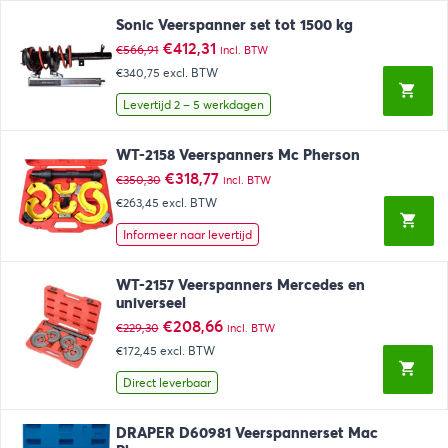
Sonic Veerspanner set tot 1500 kg
Oorspronkelijke
Huidige
€
412,31
€
566,91
incl. BTW
prijs
prijs
€340,75
excl. BTW
was:
is:
€566,91.
€412,31.
Levertijd 2 – 5 werkdagen
WT-2158 Veerspanners Mc Pherson
Oorspronkelijke
Huidige
€
318,77
€
350,30
incl. BTW
prijs
prijs
€263,45
excl. BTW
was:
is:
€350,30.
€318,77.
Informeer naar levertijd
WT-2157 Veerspanners Mercedes en
universeel
Oorspronkelijke
Huidige
€
208,66
€
229,30
incl. BTW
prijs
prijs
€172,45
excl. BTW
was:
is:
€229,30.
€208,66.
Direct leverbaar
DRAPER D60981 Veerspannerset Mac