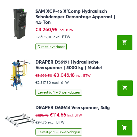
SAM XCP-45 X’Comp Hydraulisch
Schokdemper Demontage Apparaat |
4.5 Ton
€
3.260,95
incl. BTW
€2.695,00
excl. BTW
Direct leverbaar
DRAPER D56191 Hydraulische
Veerspanner | 5000 kg | Mobiel
Oorspronkelijke
Huidige
€
3.046,18
€
3.206,50
incl. BTW
prijs
prijs
€2.517,50
excl. BTW
was:
is:
€3.206,50.
€3.046,18.
Levertijd 1 – 3 werkdagen
DRAPER D68614 Veerspanner, 3dlg
Oorspronkelijke
Huidige
€
114,66
€
120,70
incl. BTW
prijs
prijs
€94,76
excl. BTW
was:
is:
€120,70.
€114,66.
Levertijd 1 – 3 werkdagen