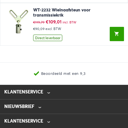
WT-2232 Wielnaafsteun voor
transmissiekrik
Oorspronkelijke
Huidige
€
109,01
€
119,79
incl. BTW
prijs
prijs
€90,09
excl. BTW
was:
is:
€119,79.
€109,01.
Direct leverbaar
Nieuwste producten
KLANTENSERVICE
NIEUWSBRIEF
0475-218632
info@automotive-line.nl
KLANTENSERVICE