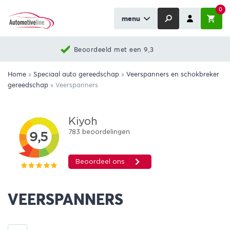
0
menu
Nieuwste producten
Home
»
Speciaal auto gereedschap
»
Veerspanners en schokbreker
gereedschap
»
Veerspanners
VEERSPANNERS