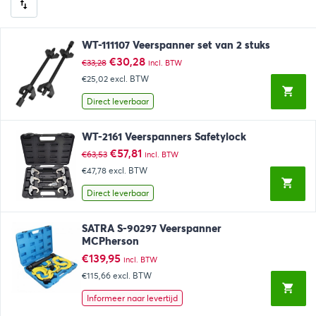
WT-111107 Veerspanner set van 2 stuks
Oorspronkelijke
Huidige
€
30,28
€
33,28
incl. BTW
prijs
prijs
€25,02
excl. BTW
was:
is:
€33,28.
€30,28.
Direct leverbaar
WT-2161 Veerspanners Safetylock
Oorspronkelijke
Huidige
€
57,81
€
63,53
incl. BTW
prijs
prijs
€47,78
excl. BTW
was:
is:
€63,53.
€57,81.
Direct leverbaar
SATRA S-90297 Veerspanner
MCPherson
€
139,95
incl. BTW
€115,66
excl. BTW
Informeer naar levertijd