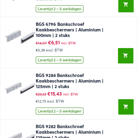
was:
is:
€43,50.
€20,73.
Levertijd 2 – 5 werkdagen
BGS 6796 Bankschroef
Kaakbeschermers | Aluminium |
100mm | 2 stuks
Oorspronkelijke
Huidige
€
6,51
€
14,07
incl. BTW
prijs
prijs
€5,38
excl. BTW
was:
is:
€14,07.
€6,51.
Levertijd 2 – 5 werkdagen
BGS 9284 Bankschroef
Kaakbeschermers | Aluminium |
125mm | 2 stuks
Oorspronkelijke
Huidige
€
15,43
€
23,23
incl. BTW
prijs
prijs
€12,75
excl. BTW
was:
is:
€23,23.
€15,43.
Levertijd 2 – 5 werkdagen
BGS 9282 Bankschroef
Kaakbeschermers | Aluminium |
125mm | 2 stuks