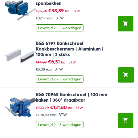
spanbekken
Oorspronkelijke
Huidige
€
38,89
€
75,46
incl. BTW
prijs
prijs
€32,14
excl. BTW
was:
is:
€75,46.
€38,89.
Levertijd 2 – 5 werkdagen
BGS 6797 Bankschroef
Kaakbeschermers | Aluminium |
100mm | 2 stuks
Oorspronkelijke
Huidige
€
6,51
€
14,07
incl. BTW
prijs
prijs
€5,38
excl. BTW
was:
is:
€14,07.
€6,51.
Levertijd 2 – 5 werkdagen
BGS 70965 Bankschroef | 100 mm
kaken | 360° draaibaar
Oorspronkelijke
Huidige
€
131,80
€
203,29
incl. BTW
prijs
prijs
€108,93
excl. BTW
was:
is:
€203,29.
€131,80.
Levertijd 2 – 5 werkdagen