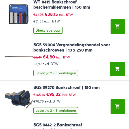
WT-8415 Bankschroef
beschermklemmen | 150 mm
Oorspronkelijke
Huidige
€
38,15
€
41,93
incl. BTW
prijs
prijs
€31,53
excl. BTW
was:
is:
€41,93.
€38,15.
Direct leverbaar
BGS 59004 Vergrendelingshendel voor
bankschroeven | 13 x 250 mm
Oorspronkelijke
Huidige
€
4,80
€
8,41
incl. BTW
prijs
prijs
€3,97
excl. BTW
was:
is:
€8,41.
€4,80.
Levertijd 2 – 5 werkdagen
BGS 59270 Bankschroef | 150 mm
Oorspronkelijke
Huidige
€
95,32
€
145,10
incl. BTW
prijs
prijs
€78,78
excl. BTW
was:
is:
€145,10.
€95,32.
Levertijd 2 – 5 werkdagen
BGS 8442-2 Bankschroef