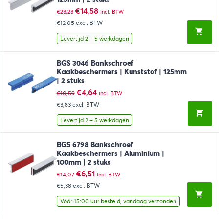
Oorspronkelijke
Huidige
€
14,58
€
23,23
incl. BTW
prijs
prijs
€12,05
excl. BTW
was:
is:
€23,23.
€14,58.
Levertijd 2 – 5 werkdagen
BGS 3046 Bankschroef
Kaakbeschermers | Kunststof | 125mm
| 2 stuks
Oorspronkelijke
Huidige
€
4,64
€
10,59
incl. BTW
prijs
prijs
€3,83
excl. BTW
was:
is:
€10,59.
€4,64.
Levertijd 2 – 5 werkdagen
BGS 6798 Bankschroef
Kaakbeschermers | Aluminium |
100mm | 2 stuks
Oorspronkelijke
Huidige
€
6,51
€
14,07
incl. BTW
prijs
prijs
€5,38
excl. BTW
was:
is:
€14,07.
€6,51.
Vóór 15:00 uur besteld, vandaag verzonden