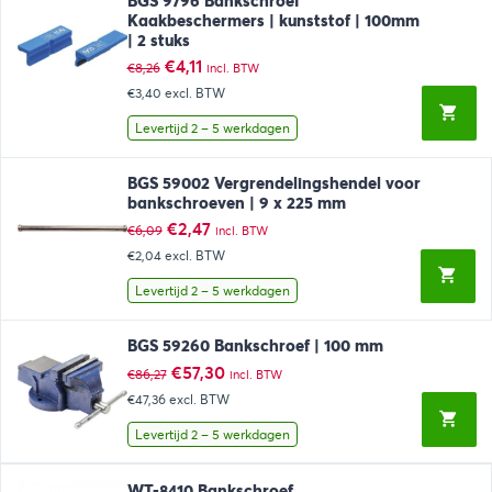
BGS 9796 Bankschroef
Kaakbeschermers | kunststof | 100mm
| 2 stuks
Oorspronkelijke
Huidige
€
4,11
€
8,26
incl. BTW
prijs
prijs
€3,40
excl. BTW
was:
is:
€8,26.
€4,11.
Levertijd 2 – 5 werkdagen
BGS 59002 Vergrendelingshendel voor
bankschroeven | 9 x 225 mm
Oorspronkelijke
Huidige
€
2,47
€
6,09
incl. BTW
prijs
prijs
€2,04
excl. BTW
was:
is:
€6,09.
€2,47.
Levertijd 2 – 5 werkdagen
BGS 59260 Bankschroef | 100 mm
Oorspronkelijke
Huidige
€
57,30
€
86,27
incl. BTW
prijs
prijs
€47,36
excl. BTW
was:
is:
€86,27.
€57,30.
Levertijd 2 – 5 werkdagen
WT-8410 Bankschroef