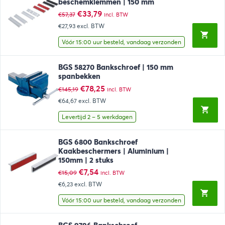
beschemklemmen | 150 mm
Oorspronkelijke
Huidige
€
33,79
€
57,37
incl. BTW
prijs
prijs
€27,93
excl. BTW
was:
is:
€57,37.
€33,79.
Vóór 15:00 uur besteld, vandaag verzonden
BGS 58270 Bankschroef | 150 mm
spanbekken
Oorspronkelijke
Huidige
€
78,25
€
145,19
incl. BTW
prijs
prijs
€64,67
excl. BTW
was:
is:
€145,19.
€78,25.
Levertijd 2 – 5 werkdagen
BGS 6800 Bankschroef
Kaakbeschermers | Aluminium |
150mm | 2 stuks
Oorspronkelijke
Huidige
€
7,54
€
15,09
incl. BTW
prijs
prijs
€6,23
excl. BTW
was:
is:
€15,09.
€7,54.
Vóór 15:00 uur besteld, vandaag verzonden