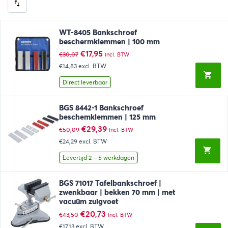
WT-8405 Bankschroef
beschermklemmen | 100 mm
Oorspronkelijke
Huidige
€
17,95
€
30,07
incl. BTW
prijs
prijs
€14,83
excl. BTW
was:
is:
€30,07.
€17,95.
Direct leverbaar
BGS 8442-1 Bankschroef
beschemklemmen | 125 mm
Oorspronkelijke
Huidige
€
29,39
€
50,09
incl. BTW
prijs
prijs
€24,29
excl. BTW
was:
is:
€50,09.
€29,39.
Levertijd 2 – 5 werkdagen
BGS 71017 Tafelbankschroef |
zwenkbaar | bekken 70 mm | met
vacuüm zuigvoet
Oorspronkelijke
Huidige
€
20,73
€
43,50
incl. BTW
prijs
prijs
€17,13
excl. BTW