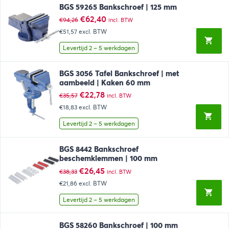
BGS 59265 Bankschroef | 125 mm
Oorspronkelijke
Huidige
€
62,40
€
94,26
incl. BTW
prijs
prijs
€51,57
excl. BTW
was:
is:
€94,26.
€62,40.
Levertijd 2 – 5 werkdagen
BGS 3056 Tafel Bankschroef | met
aambeeld | Kaken 60 mm
Oorspronkelijke
Huidige
€
22,78
€
35,57
incl. BTW
prijs
prijs
€18,83
excl. BTW
was:
is:
€35,57.
€22,78.
Levertijd 2 – 5 werkdagen
BGS 8442 Bankschroef
beschemklemmen | 100 mm
Oorspronkelijke
Huidige
€
26,45
€
38,33
incl. BTW
prijs
prijs
€21,86
excl. BTW
was:
is:
€38,33.
€26,45.
Levertijd 2 – 5 werkdagen
BGS 58260 Bankschroef | 100 mm