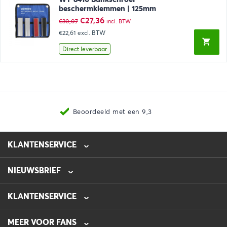
beschermklemmen | 125mm
Oorspronkelijke
Huidige
€
27,36
€
30,07
incl. BTW
prijs
prijs
€22,61
excl. BTW
was:
is:
€30,07.
€27,36.
Direct leverbaar
Beoordeeld met een 9,3
KLANTENSERVICE
NIEUWSBRIEF
0475-218632
info@automotive-line.nl
KLANTENSERVICE
Bestellen
MEER VOOR FANS
Betalen