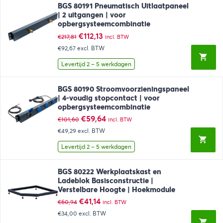
BGS 80191 Pneumatisch Uitlaatpaneel
| 2 uitgangen | voor
opbergsysteemcombinatie
Oorspronkelijke
Huidige
€
112,13
€
217,81
incl. BTW
prijs
prijs
€92,67
excl. BTW
was:
is:
€217,81.
€112,13.
Levertijd 2 – 5 werkdagen
BGS 80190 Stroomvoorzieningspaneel
| 4-voudig stopcontact | voor
opbergsysteemcombinatie
Oorspronkelijke
Huidige
€
59,64
€
101,60
incl. BTW
prijs
prijs
€49,29
excl. BTW
was:
is:
€101,60.
€59,64.
Levertijd 2 – 5 werkdagen
BGS 80222 Werkplaatskast en
Ladeblok Basisconstructie |
Verstelbare Hoogte | Hoekmodule
Oorspronkelijke
Huidige
€
41,14
€
60,94
incl. BTW
prijs
prijs
€34,00
excl. BTW
was:
is: