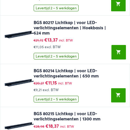
was:
is:
€33,34.
€18,37.
Levertijd 2 – 5 werkdagen
BGS 80217 Lichtkap | voor LED-
verlichtingselementen | Hoekbasis |
624 mm
Oorspronkelijke
Huidige
€
13,37
€
21,72
incl. BTW
prijs
prijs
€11,05
excl. BTW
was:
is:
€21,72.
€13,37.
Levertijd 2 – 5 werkdagen
BGS 80214 Lichtkap | voor LED-
verlichtingselementen | 650 mm
Oorspronkelijke
Huidige
€
11,15
€
20,27
incl. BTW
prijs
prijs
€9,21
excl. BTW
was:
is:
€20,27.
€11,15.
Levertijd 2 – 5 werkdagen
BGS 80215 Lichtkap | voor LED-
verlichtingselementen | 1300 mm
Oorspronkelijke
Huidige
€
18,37
€
28,98
incl. BTW