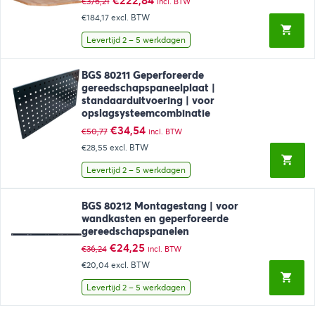
€
222,84
€
376,21
incl. BTW
prijs
prijs
€184,17
excl. BTW
was:
is:
€376,21.
€222,84.
Levertijd 2 – 5 werkdagen
BGS 80211 Geperforeerde
gereedschapspaneelplaat |
standaarduitvoering | voor
opslagsysteemcombinatie
Oorspronkelijke
Huidige
€
34,54
€
50,77
incl. BTW
prijs
prijs
€28,55
excl. BTW
was:
is:
€50,77.
€34,54.
Levertijd 2 – 5 werkdagen
BGS 80212 Montagestang | voor
wandkasten en geperforeerde
gereedschapspanelen
Oorspronkelijke
Huidige
€
24,25
€
36,24
incl. BTW
prijs
prijs
€20,04
excl. BTW
was:
is:
€36,24.
€24,25.
Levertijd 2 – 5 werkdagen