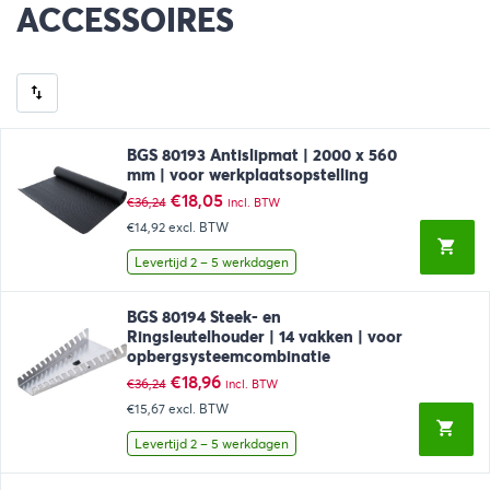
ACCESSOIRES
BGS 80193 Antislipmat | 2000 x 560
mm | voor werkplaatsopstelling
Oorspronkelijke
Huidige
€
18,05
€
36,24
incl. BTW
prijs
prijs
€14,92
excl. BTW
was:
is:
€36,24.
€18,05.
Levertijd 2 – 5 werkdagen
BGS 80194 Steek- en
Ringsleutelhouder | 14 vakken | voor
opbergsysteemcombinatie
Oorspronkelijke
Huidige
€
18,96
€
36,24
incl. BTW
prijs
prijs
€15,67
excl. BTW
was:
is:
€36,24.
€18,96.
Levertijd 2 – 5 werkdagen