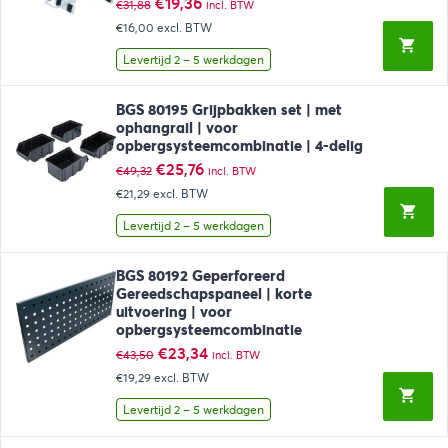
Oorspronkelijke
Huidige
€
19,36
€
31,88
incl. BTW
prijs
prijs
€16,00
excl. BTW
was:
is:
€31,88.
€19,36.
Levertijd 2 – 5 werkdagen
BGS 80195 Grijpbakken set | met
ophangrail | voor
opbergsysteemcombinatie | 4-delig
Oorspronkelijke
Huidige
€
25,76
€
49,32
incl. BTW
prijs
prijs
€21,29
excl. BTW
was:
is:
€49,32.
€25,76.
Levertijd 2 – 5 werkdagen
BGS 80192 Geperforeerd
Gereedschapspaneel | korte
uitvoering | voor
opbergsysteemcombinatie
Oorspronkelijke
Huidige
€
23,34
€
43,50
incl. BTW
prijs
prijs
€19,29
excl. BTW
was:
is:
€43,50.
€23,34.
Levertijd 2 – 5 werkdagen