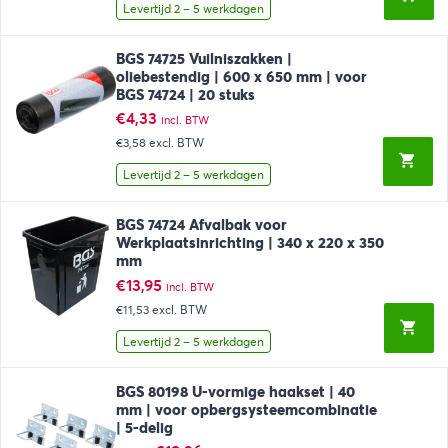
Levertijd 2 – 5 werkdagen
BGS 74725 Vuilniszakken |
oliebestendig | 600 x 650 mm | voor
BGS 74724 | 20 stuks
€
4,33
incl. BTW
€3,58
excl. BTW
Levertijd 2 – 5 werkdagen
BGS 74724 Afvalbak voor
Werkplaatsinrichting | 340 x 220 x 350
mm
€
13,95
incl. BTW
€11,53
excl. BTW
Levertijd 2 – 5 werkdagen
BGS 80198 U-vormige haakset | 40
mm | voor opbergsysteemcombinatie
| 5-delig