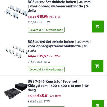
BGS 80197 Set dubbele haken | 40 mm
| voor opbergsysteemcombinatie | 5-
delig
Oorspronkelijke
Huidige
€
18,96
€
31,88
incl. BTW
prijs
prijs
€15,67
excl. BTW
was:
is:
€31,88.
€18,96.
Levertijd 2 – 5 werkdagen
BGS 80196 Set enkele haken | 40 mm |
voor opbergsysteemcombinatie | 10
stuks
Oorspronkelijke
Huidige
€
19,97
€
36,24
incl. BTW
prijs
prijs
€16,50
excl. BTW
was:
is:
€36,24.
€19,97.
Levertijd 2 – 5 werkdagen
BGS 74546 Kunststof Tegel set |
Kliksysteem | 400 x 400 x 18 mm | 10-
delig
Oorspronkelijke
Huidige
€
45,81
€
72,56
incl. BTW
prijs
prijs
€37,86
excl. BTW
was:
is:
€72,56.
€45,81.