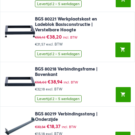
€60,94.
€41,14.
Levertijd 2 – 5 werkdagen
BGS 80221 Werkplaatskast en
Ladeblok Basisconstructie |
Verstelbare Hoogte
Oorspronkelijke
Huidige
€
38,20
€
55,13
incl. BTW
prijs
prijs
€31,57
excl. BTW
was:
is:
€55,13.
€38,20.
Levertijd 2 – 5 werkdagen
BGS 80218 Verbindingsframe |
Bovenkant
Oorspronkelijke
Huidige
€
38,94
€
58,03
incl. BTW
prijs
prijs
€32,18
excl. BTW
was:
is:
€58,03.
€38,94.
Levertijd 2 – 5 werkdagen
BGS 80219 Verbindingsstang |
Onderzijde
Oorspronkelijke
Huidige
€
18,37
€
33,34
incl. BTW
prijs
prijs
€15,18
excl. BTW