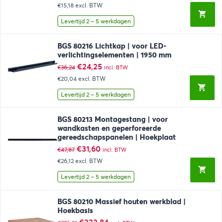
prijs
prijs
€15,18
excl. BTW
was:
is:
€28,98.
€18,37.
Levertijd 2 – 5 werkdagen
BGS 80216 Lichtkap | voor LED-
verlichtingselementen | 1950 mm
Oorspronkelijke
Huidige
€
24,25
€
36,24
incl. BTW
prijs
prijs
€20,04
excl. BTW
was:
is:
€36,24.
€24,25.
Levertijd 2 – 5 werkdagen
BGS 80213 Montagestang | voor
wandkasten en geperforeerde
gereedschapspanelen | Hoekplaat
Oorspronkelijke
Huidige
€
31,60
€
47,87
incl. BTW
prijs
prijs
€26,12
excl. BTW
was:
is:
€47,87.
€31,60.
Levertijd 2 – 5 werkdagen
BGS 80210 Massief houten werkblad |
Hoekbasis
Oorspronkelijke
Huidige