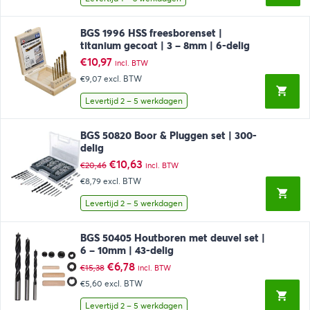
BGS 1996 HSS freesborenset |
titanium gecoat | 3 – 8mm | 6-delig
€
10,97
incl. BTW
€9,07
excl. BTW
Levertijd 2 – 5 werkdagen
BGS 50820 Boor & Pluggen set | 300-
delig
Oorspronkelijke
Huidige
€
10,63
€
20,46
incl. BTW
prijs
prijs
€8,79
excl. BTW
was:
is:
€20,46.
€10,63.
Levertijd 2 – 5 werkdagen
BGS 50405 Houtboren met deuvel set |
6 – 10mm | 43-delig
Oorspronkelijke
Huidige
€
6,78
€
15,38
incl. BTW
prijs
prijs
€5,60
excl. BTW
was:
is:
€15,38.
€6,78.
Levertijd 2 – 5 werkdagen