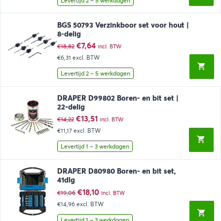
Levertijd 2 – 5 werkdagen
BGS 50793 Verzinkboor set voor hout |
8-delig
Oorspronkelijke
Huidige
€
7,64
€
18,82
incl. BTW
prijs
prijs
€6,31
excl. BTW
was:
is:
€18,82.
€7,64.
Levertijd 2 – 5 werkdagen
DRAPER D99802 Boren- en bit set |
22-delig
Oorspronkelijke
Huidige
€
13,51
€
14,22
incl. BTW
prijs
prijs
€11,17
excl. BTW
was:
is:
€14,22.
€13,51.
Levertijd 1 – 3 werkdagen
DRAPER D80980 Boren- en bit set,
41dlg
Oorspronkelijke
Huidige
€
18,10
€
19,06
incl. BTW
prijs
prijs
€14,96
excl. BTW
was:
is:
€19,06.
€18,10.
Levertijd 1 – 3 werkdagen