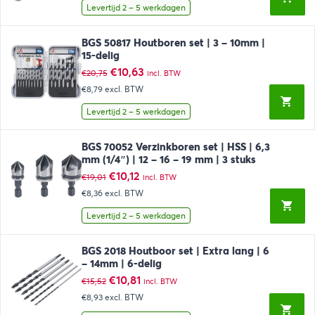
€9,28.
€5,22.
Levertijd 2 – 5 werkdagen
BGS 50817 Houtboren set | 3 – 10mm |
15-delig
Oorspronkelijke
Huidige
€
10,63
€
20,75
incl. BTW
prijs
prijs
€8,79
excl. BTW
was:
is:
€20,75.
€10,63.
Levertijd 2 – 5 werkdagen
BGS 70052 Verzinkboren set | HSS | 6,3
mm (1/4″) | 12 – 16 – 19 mm | 3 stuks
Oorspronkelijke
Huidige
€
10,12
€
19,01
incl. BTW
prijs
prijs
€8,36
excl. BTW
was:
is:
€19,01.
€10,12.
Levertijd 2 – 5 werkdagen
BGS 2018 Houtboor set | Extra lang | 6
– 14mm | 6-delig
Oorspronkelijke
Huidige
€
10,81
€
15,52
incl. BTW
prijs
prijs
€8,93
excl. BTW
was:
is:
€15,52.
€10,81.