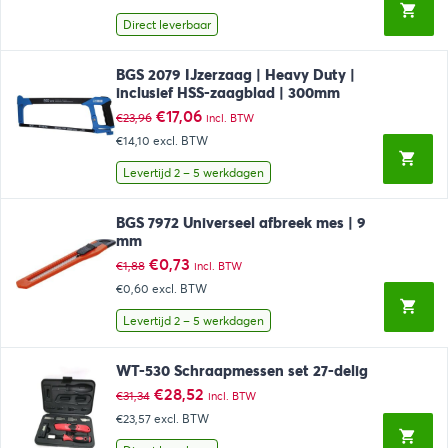
€1,57.
€1,42.
Direct leverbaar
BGS 2079 IJzerzaag | Heavy Duty |
inclusief HSS-zaagblad | 300mm
Oorspronkelijke
Huidige
€
17,06
€
23,96
incl. BTW
prijs
prijs
€14,10
excl. BTW
was:
is:
€23,96.
€17,06.
Levertijd 2 – 5 werkdagen
BGS 7972 Universeel afbreek mes | 9
mm
Oorspronkelijke
Huidige
€
0,73
€
1,88
incl. BTW
prijs
prijs
€0,60
excl. BTW
was:
is:
€1,88.
€0,73.
Levertijd 2 – 5 werkdagen
WT-530 Schraapmessen set 27-delig
Oorspronkelijke
Huidige
€
28,52
€
31,34
incl. BTW
prijs
prijs
€23,57
excl. BTW
was:
is:
€31,34.
€28,52.