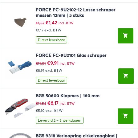
FORCE FC-9U2102-12 Losse schraper
messen 12mm | 5 stuks
Oorspronkelijke
Huidige
€
1,42
€
1,57
incl. BTW
prijs
prijs
€1,17
excl. BTW
was:
is:
€1,57.
€1,42.
Direct leverbaar
FORCE FC-9U2101 Glas schraper
Oorspronkelijke
Huidige
€
9,91
€
11,01
incl. BTW
prijs
prijs
€8,19
excl. BTW
was:
is:
€11,01.
€9,91.
Direct leverbaar
BGS 50600 Klapmes | 160 mm
Oorspronkelijke
Huidige
€
6,17
€
11,54
incl. BTW
prijs
prijs
€5,10
excl. BTW
was:
is:
€11,54.
€6,17.
Levertijd 2 – 5 werkdagen
BGS 9318 Verloopring cirkelzaagblad |