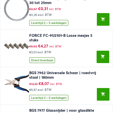
30 tot 25mm
Oorspronkelijke
Huidige
€
0,31
€
0,57
incl. BTW
prijs
prijs
€0,26
excl. BTW
was:
is:
€0,57.
€0,31.
Levertijd 2 – 5 werkdagen
FORCE FC-9U2101-B Losse mesjes 5
stuks
Oorspronkelijke
Huidige
€
4,27
€
5,02
incl. BTW
prijs
prijs
€3,53
excl. BTW
was:
is:
€5,02.
€4,27.
Direct leverbaar
BGS 7962 Universele Schaar | roestvrij
staal | 180mm
Oorspronkelijke
Huidige
€
8,07
€
12,33
incl. BTW
prijs
prijs
€6,67
excl. BTW
was:
is:
€12,33.
€8,07.
Levertijd 2 – 5 werkdagen
BGS 7977 Glassnijder | voor glasdikte