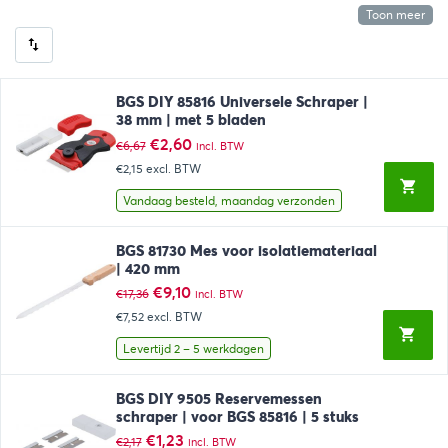
Toon meer
BGS DIY 85816 Universele Schraper |
38 mm | met 5 bladen
Oorspronkelijke
Huidige
€
2,60
€
6,67
incl. BTW
prijs
prijs
€2,15
excl. BTW
was:
is:
€6,67.
€2,60.
Vandaag besteld, maandag verzonden
BGS 81730 Mes voor isolatiemateriaal
| 420 mm
Oorspronkelijke
Huidige
€
9,10
€
17,36
incl. BTW
prijs
prijs
€7,52
excl. BTW
was:
is:
€17,36.
€9,10.
Levertijd 2 – 5 werkdagen
BGS DIY 9505 Reservemessen
schraper | voor BGS 85816 | 5 stuks
Oorspronkelijke
Huidige
€
1,23
€
2,17
incl. BTW