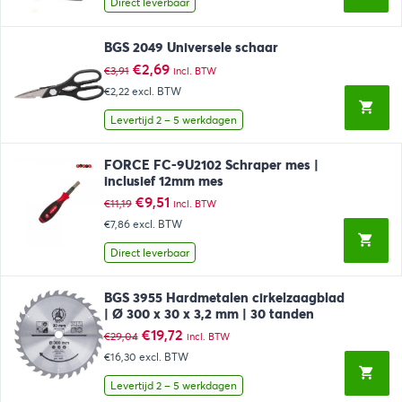
Direct leverbaar
BGS 2049 Universele schaar
Oorspronkelijke
Huidige
€
2,69
€
3,91
incl. BTW
prijs
prijs
€2,22
excl. BTW
was:
is:
€3,91.
€2,69.
Levertijd 2 – 5 werkdagen
FORCE FC-9U2102 Schraper mes |
inclusief 12mm mes
Oorspronkelijke
Huidige
€
9,51
€
11,19
incl. BTW
prijs
prijs
€7,86
excl. BTW
was:
is:
€11,19.
€9,51.
Direct leverbaar
BGS 3955 Hardmetalen cirkelzaagblad
| Ø 300 x 30 x 3,2 mm | 30 tanden
Oorspronkelijke
Huidige
€
19,72
€
29,04
incl. BTW
prijs
prijs
€16,30
excl. BTW
was:
is:
€29,04.
€19,72.
Levertijd 2 – 5 werkdagen