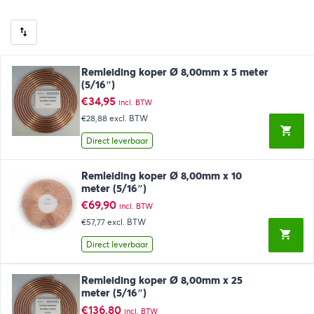
Remleiding koper Ø 8,00mm x 5 meter
(5/16″)
€
34,95
incl. BTW
€28,88
excl. BTW
Direct leverbaar
Remleiding koper Ø 8,00mm x 10
meter (5/16″)
€
69,90
incl. BTW
€57,77
excl. BTW
Direct leverbaar
Remleiding koper Ø 8,00mm x 25
meter (5/16″)
€
136,80
incl. BTW