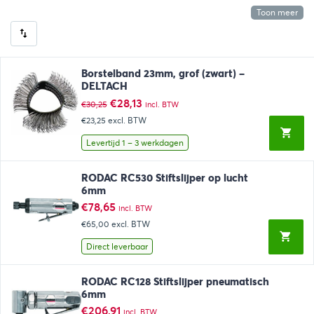
Toon meer
Borstelband 23mm, grof (zwart) –
DELTACH
Oorspronkelijke
Huidige
€
28,13
€
30,25
incl. BTW
prijs
prijs
€23,25
excl. BTW
was:
is:
€30,25.
€28,13.
Levertijd 1 – 3 werkdagen
RODAC RC530 Stiftslijper op lucht
6mm
€
78,65
incl. BTW
€65,00
excl. BTW
Direct leverbaar
RODAC RC128 Stiftslijper pneumatisch
6mm
€
206,91
incl. BTW