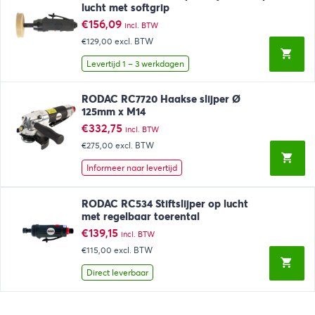
lucht met softgrip
€
156,09
incl. BTW
€129,00
excl. BTW
Levertijd 1 – 3 werkdagen
RODAC RC7720 Haakse slijper Ø
125mm x M14
€
332,75
incl. BTW
€275,00
excl. BTW
Informeer naar levertijd
RODAC RC534 Stiftslijper op lucht
met regelbaar toerental
€
139,15
incl. BTW
€115,00
excl. BTW
Direct leverbaar