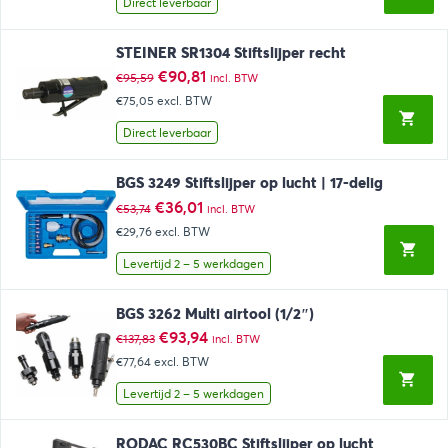
Direct leverbaar
STEINER SR1304 Stiftslijper recht
Oorspronkelijke
Huidige
€
90,81
€
95,59
incl. BTW
prijs
prijs
€75,05
excl. BTW
was:
is:
€95,59.
€90,81.
Direct leverbaar
BGS 3249 Stiftslijper op lucht | 17-delig
Oorspronkelijke
Huidige
€
36,01
€
53,74
incl. BTW
prijs
prijs
€29,76
excl. BTW
was:
is:
€53,74.
€36,01.
Levertijd 2 – 5 werkdagen
BGS 3262 Multi airtool (1/2″)
Oorspronkelijke
Huidige
€
93,94
€
137,83
incl. BTW
prijs
prijs
€77,64
excl. BTW
was:
is:
€137,83.
€93,94.
Levertijd 2 – 5 werkdagen
RODAC RC530BC Stiftslijper op lucht