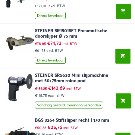
€171,00
excl. BTW
Direct leverbaar
STEINER SR1501SET Pneumatische
doorslijper Ø 75 mm
Oorspronkelijke
Huidige
€
74,72
€
78,65
incl. BTW
prijs
prijs
€61,75
excl. BTW
was:
is:
€78,65.
€74,72.
Direct leverbaar
STEINER SR5630 Mini slijpmachine
met 50+75mm roloc pad
Oorspronkelijke
Huidige
€
143,69
€
151,25
incl. BTW
prijs
prijs
€118,75
excl. BTW
was:
is:
€151,25.
€143,69.
Vandaag besteld, maandag verzonden
BGS 3264 Stiftslijper recht | 170 mm
Oorspronkelijke
Huidige
€
25,76
€
50,38
incl. BTW
prijs
prijs
€21,29
excl. BTW