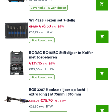
was:
is:
€50,38.
€25,76.
Levertijd 2 – 5 werkdagen
WT-1328 Frezen set 7-delig
Oorspronkelijke
Huidige
€
76,53
€
84,10
incl. BTW
prijs
prijs
€63,25
excl. BTW
was:
is:
€84,10.
€76,53.
Direct leverbaar
RODAC RC161BC Stiftslijper in Koffer
met toebehoren
€
139,15
incl. BTW
€115,00
excl. BTW
Direct leverbaar
BGS 3287 Haakse slijper op lucht |
extra lang | Ø 75mm | 310 mm
Oorspronkelijke
Huidige
€
75,70
€
118,08
incl. BTW
prijs
prijs
€62,56
excl. BTW
was:
is: