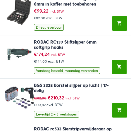
6mm in koffer met toebehoren
€
99,22
incl. BTW
€82,00
excl. BTW
Direct leverbaar
RODAC RC139 Stiftslijper 6mm
softgrip haaks
€
174,24
incl. BTW
€144,00
excl. BTW
Vandaag besteld, maandag verzonden
BGS 3328 Borstel slijper op lucht | 17-
delig
Oorspronkelijke
Huidige
€
210,32
€
312,00
incl. BTW
prijs
prijs
€173,82
excl. BTW
was:
is:
€312,00.
€210,32.
Levertijd 2 – 5 werkdagen
RODAC rc533 Sierstripverwijderaar op