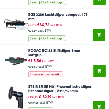
€118,08.
€75,70.
Levertijd 2 – 5 werkdagen
BGS 3286 Luchtslijper compact | 75
mm
Oorspronkelijke
Huidige
€
30,72
€
47,19
incl. BTW
prijs
prijs
€25,39
excl. BTW
was:
is:
€47,19.
€30,72.
Levertijd 2 – 5 werkdagen
RODAC RC133 Stiftslijper 6mm
softgrip
€
115,56
incl. BTW
€95,50
excl. BTW
Informeer naar levertijd
STEINER SR1401 Pneumatische slijper,
Eenhandslijper | Ø115/125mm
Oorspronkelijke
Huidige
€
132,19
€
139,15
incl. BTW
prijs
prijs
€109,25
excl. BTW
was:
is:
€139,15.
€132,19.