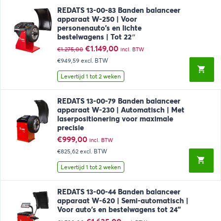
REDATS 13-00-83 Banden balanceer
apparaat W-250 | Voor
personenauto’s en lichte
bestelwagens | Tot 22″
Oorspronkelijke
Huidige
€
1.149,00
€
1.275,00
incl. BTW
prijs
prijs
€949,59
excl. BTW
was:
is:
€1.275,00.
€1.149,00.
Levertijd 1 tot 2 weken
REDATS 13-00-79 Banden balanceer
apparaat W-230 | Automatisch | Met
laserpositionering voor maximale
precisie
€
999,00
incl. BTW
€825,62
excl. BTW
Levertijd 1 tot 2 weken
REDATS 13-00-44 Banden balanceer
apparaat W-620 | Semi-automatisch |
Voor auto’s en bestelwagens tot 24”