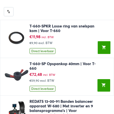
T-660-SPKR Losse ring van snelspan
kom | Voor T-660
€
11,98
incl. BTW
€9,90
excl. BTW
Direct leverbaar
T-660-SP Opspankop 40mm | Voor T-
660
€
72,48
incl. BTW
€59,90
excl. BTW
Direct leverbaar
REDATS 13-00-91 Banden balanceer
apparaat W-680 | Met inverter en 9
balansprogramma’s | Voor