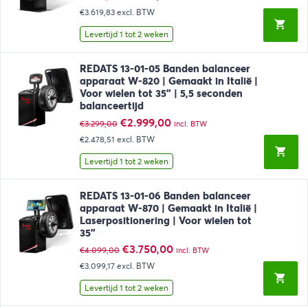
prijs
prijs
€3.619,83
excl. BTW
was:
is:
€4.750,00.
€4.380,00.
Levertijd 1 tot 2 weken
REDATS 13-01-05 Banden balanceer
apparaat W-820 | Gemaakt in Italië |
Voor wielen tot 35” | 5,5 seconden
balanceertijd
Oorspronkelijke
Huidige
€
2.999,00
€
3.299,00
incl. BTW
prijs
prijs
€2.478,51
excl. BTW
was:
is:
€3.299,00.
€2.999,00.
Levertijd 1 tot 2 weken
REDATS 13-01-06 Banden balanceer
apparaat W-870 | Gemaakt in Italië |
Laserpositionering | Voor wielen tot
35”
Oorspronkelijke
Huidige
€
3.750,00
€
4.099,00
incl. BTW
prijs
prijs
€3.099,17
excl. BTW
was:
is:
€4.099,00.
€3.750,00.
Levertijd 1 tot 2 weken