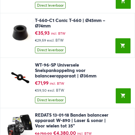
Direct leverbaar
T-660-C1 Conic T-660 | Ø45mm –
Ø74mm
€
35,93
incl. BTW
€29,69
excl. BTW
Direct leverbaar
WT-96-SP Universele
Snelspankoppeling voor
balanceerapparaat | Ø36mm
€
71,99
incl. BTW
€59,50
excl. BTW
Direct leverbaar
REDATS 13-01-18 Banden balanceer
apparaat W-890 | Laser & sonar |
Voor wielen tot 35”
Oorspronkelijke
Huidige
€
4.380,00
€
4.750,00
incl. BTW