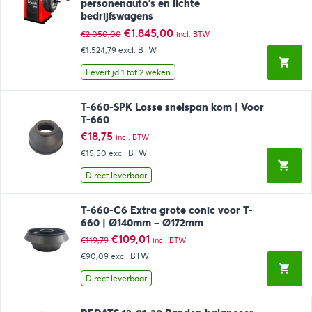
personenauto’s en lichte
bedrijfswagens
Oorspronkelijke
Huidige
€
1.845,00
€
2.050,00
incl. BTW
prijs
prijs
€1.524,79
excl. BTW
was:
is:
€2.050,00.
€1.845,00.
Levertijd 1 tot 2 weken
T-660-SPK Losse snelspan kom | Voor
T-660
€
18,75
incl. BTW
€15,50
excl. BTW
Direct leverbaar
T-660-C6 Extra grote conic voor T-
660 | Ø140mm – Ø172mm
Oorspronkelijke
Huidige
€
109,01
€
119,79
incl. BTW
prijs
prijs
€90,09
excl. BTW
was:
is:
€119,79.
€109,01.
Direct leverbaar