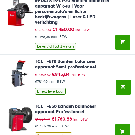
REDATS 13-01-20 Banden balanceer
apparaat W-640 | Voor
personenauto’s en lichte
bedrijfswagens | Laser & LED-
verlichting
Oorspronkelijke
Huidige
€
1.450,00
€
1.575,00
incl. BTW
prijs
prijs
€1.198,35
excl. BTW
was:
is:
€1.575,00.
€1.450,00.
Levertijd 1 tot 2 weken
TCE T-670 Banden balanceer
apparaat Semi-professioneel
Oorspronkelijke
Huidige
€
945,84
€
1.039,39
incl. BTW
prijs
prijs
€781,69
excl. BTW
was:
is:
€1.039,39.
€945,84.
Direct leverbaar
TCE T-650 Banden balanceer
apparaat Professioneel
Oorspronkelijke
Huidige
€
1.760,66
€
1.934,79
incl. BTW
prijs
prijs
€1.455,09
excl. BTW
was:
is:
€1.934,79.
€1.760,66.