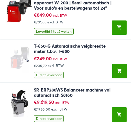
apparaat W-200 | Semi-automatisch |
Voor auto’s en bestelwagens tot 24”
€
849,00
incl. BTW
€701,65
excl. BTW
Levertijd 1 tot 2 weken
T-650-G Automatische velgbreedte
meter t.b.v. T-650
€
249,00
incl. BTW
€205,79
excl. BTW
Direct leverbaar
SR-ERP280WS Balanceer machine vol
automatisch S6160
€
9.619,50
incl. BTW
€7.950,00
excl. BTW
Direct leverbaar