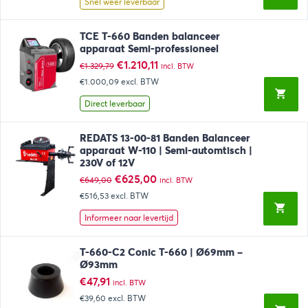
Snel weer leverbaar
TCE T-660 Banden balanceer
apparaat Semi-professioneel
Oorspronkelijke
Huidige
€
1.210,11
€
1.329,79
incl. BTW
prijs
prijs
€1.000,09
excl. BTW
was:
is:
€1.329,79.
€1.210,11.
Direct leverbaar
REDATS 13-00-81 Banden Balanceer
apparaat W-110 | Semi-automtisch |
230V of 12V
Oorspronkelijke
Huidige
€
625,00
€
649,00
incl. BTW
prijs
prijs
€516,53
excl. BTW
was:
is:
€649,00.
€625,00.
Informeer naar levertijd
T-660-C2 Conic T-660 | Ø69mm –
Ø93mm
€
47,91
incl. BTW
€39,60
excl. BTW