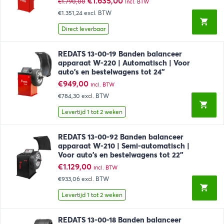
Oorspronkelijke
Huidige
€
1.635,00
€
1.790,00
incl. BTW
prijs
prijs
€1.351,24
excl. BTW
was:
is:
€1.790,00.
€1.635,00.
Direct leverbaar
REDATS 13-00-19 Banden balanceer
apparaat W-220 | Automatisch | Voor
auto’s en bestelwagens tot 24”
€
949,00
incl. BTW
€784,30
excl. BTW
Levertijd 1 tot 2 weken
REDATS 13-00-92 Banden balanceer
apparaat W-210 | Semi-automatisch |
Voor auto’s en bestelwagens tot 22”
€
1.129,00
incl. BTW
€933,06
excl. BTW
Levertijd 1 tot 2 weken
REDATS 13-00-18 Banden balanceer