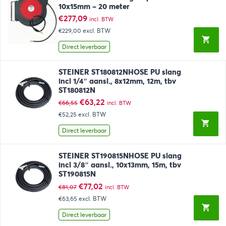
10x15mm – 20 meter
€
277,09
incl. BTW
€229,00
excl. BTW
Direct leverbaar
STEINER ST180812NHOSE PU slang
incl 1/4″ aansl., 8x12mm, 12m, tbv
ST180812N
Oorspronkelijke
Huidige
€
63,22
€
66,55
incl. BTW
prijs
prijs
€52,25
excl. BTW
was:
is:
€66,55.
€63,22.
Direct leverbaar
STEINER ST190815NHOSE PU slang
incl 3/8″ aansl., 10x13mm, 15m, tbv
ST190815N
Oorspronkelijke
Huidige
€
77,02
€
81,07
incl. BTW
prijs
prijs
€63,65
excl. BTW
was:
is:
€81,07.
€77,02.
Direct leverbaar