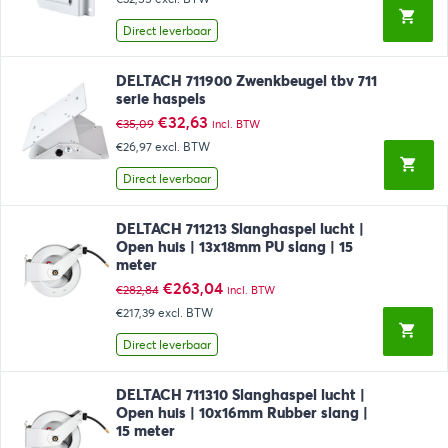
was:
is:
€42,35.
€39,39.
Direct leverbaar
DELTACH 711900 Zwenkbeugel tbv 711
serie haspels
Oorspronkelijke
Huidige
€
32,63
€
35,09
incl. BTW
prijs
prijs
€26,97
excl. BTW
was:
is:
€35,09.
€32,63.
Direct leverbaar
DELTACH 711213 Slanghaspel lucht |
Open huis | 13x18mm PU slang | 15
meter
Oorspronkelijke
Huidige
€
263,04
€
282,84
incl. BTW
prijs
prijs
€217,39
excl. BTW
was:
is:
€282,84.
€263,04.
Direct leverbaar
DELTACH 711310 Slanghaspel lucht |
Open huis | 10x16mm Rubber slang |
15 meter