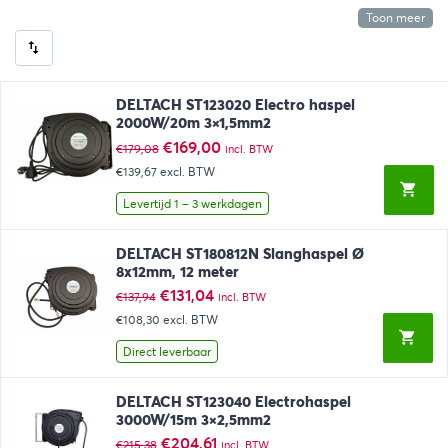
Toon meer
DELTACH ST123020 Electro haspel
2000W/20m 3×1,5mm2
Oorspronkelijke
Huidige
€
169,00
€
179,08
incl. BTW
prijs
prijs
€139,67
excl. BTW
was:
is:
€179,08.
€169,00.
Levertijd 1 – 3 werkdagen
DELTACH ST180812N Slanghaspel Ø
8x12mm, 12 meter
Oorspronkelijke
Huidige
€
131,04
€
137,94
incl. BTW
prijs
prijs
€108,30
excl. BTW
was:
is:
€137,94.
€131,04.
Direct leverbaar
DELTACH ST123040 Electrohaspel
3000W/15m 3×2,5mm2
Oorspronkelijke
Huidige
€
204,61
€
215,38
incl. BTW