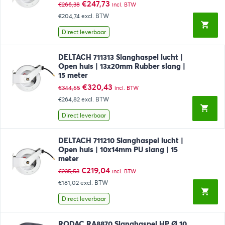
Oorspronkelijke
Huidige
€
247,73
€
266,38
incl. BTW
prijs
prijs
€204,74
excl. BTW
was:
is:
€266,38.
€247,73.
Direct leverbaar
DELTACH 711313 Slanghaspel lucht |
Open huis | 13x20mm Rubber slang |
15 meter
Oorspronkelijke
Huidige
€
320,43
€
344,55
incl. BTW
prijs
prijs
€264,82
excl. BTW
was:
is:
€344,55.
€320,43.
Direct leverbaar
DELTACH 711210 Slanghaspel lucht |
Open huis | 10x14mm PU slang | 15
meter
Oorspronkelijke
Huidige
€
219,04
€
235,53
incl. BTW
prijs
prijs
€181,02
excl. BTW
was:
is:
€235,53.
€219,04.
Direct leverbaar
RODAC RA8870 Slanghaspel HP Ø 10