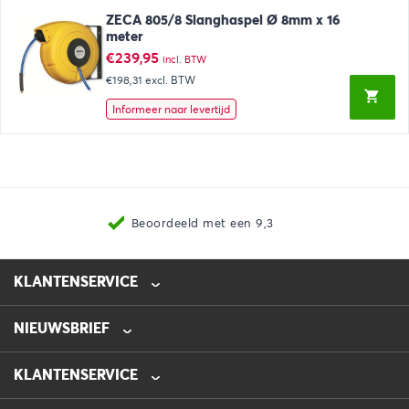
ZECA 805/8 Slanghaspel Ø 8mm x 16
meter
€
239,95
incl. BTW
€198,31
excl. BTW
Informeer naar levertijd
Beoordeeld met een 9,3
KLANTENSERVICE
NIEUWSBRIEF
0475-218632
info@automotive-line.nl
KLANTENSERVICE
Bestellen