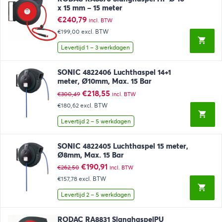
x 15 mm – 15 meter
€
240,79
incl. BTW
€199,00
excl. BTW
Levertijd 1 – 3 werkdagen
SONIC 4822406 Luchthaspel 14+1
meter, Ø10mm, Max. 15 Bar
Oorspronkelijke
Huidige
€
218,55
€
300,49
incl. BTW
prijs
prijs
€180,62
excl. BTW
was:
is:
€300,49.
€218,55.
Levertijd 2 – 5 werkdagen
SONIC 4822405 Luchthaspel 15 meter,
Ø8mm, Max. 15 Bar
Oorspronkelijke
Huidige
€
190,91
€
262,50
incl. BTW
prijs
prijs
€157,78
excl. BTW
was:
is:
€262,50.
€190,91.
Levertijd 2 – 5 werkdagen
RODAC RA8831 SlanghaspelPU