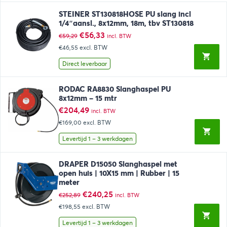
STEINER ST130818HOSE PU slang incl
1/4″aansl., 8x12mm, 18m, tbv ST130818
Oorspronkelijke
Huidige
€
56,33
€
59,29
incl. BTW
prijs
prijs
€46,55
excl. BTW
was:
is:
€59,29.
€56,33.
Direct leverbaar
RODAC RA8830 Slanghaspel PU
8x12mm – 15 mtr
€
204,49
incl. BTW
€169,00
excl. BTW
Levertijd 1 – 3 werkdagen
DRAPER D15050 Slanghaspel met
open huis | 10X15 mm | Rubber | 15
meter
Oorspronkelijke
Huidige
€
240,25
€
252,89
incl. BTW
prijs
prijs
€198,55
excl. BTW
was:
is:
€252,89.
€240,25.
Levertijd 1 – 3 werkdagen