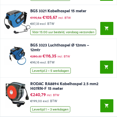
BGS 3321 Kabelhaspel 15 meter
Oorspronkelijke
Huidige
€
105,67
€
195,64
incl. BTW
prijs
prijs
€87,33
excl. BTW
was:
is:
€195,64.
€105,67.
Vóór 15:00 uur besteld, vandaag verzonden
BGS 3323 Luchthaspel Ø 12mm –
12mtr
Oorspronkelijke
Huidige
€
116,35
€
280,33
incl. BTW
prijs
prijs
€96,16
excl. BTW
was:
is:
€280,33.
€116,35.
Levertijd 2 – 5 werkdagen
RODAC RA8894 Kabelhaspel 2.5 mm2
H07RN-F 15 meter
€
240,79
incl. BTW
€199,00
excl. BTW
Levertijd 1 – 3 werkdagen