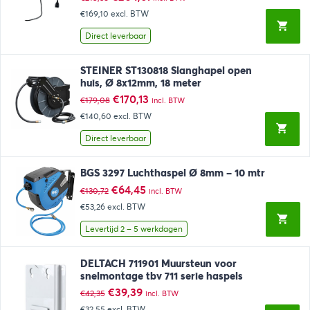
prijs
prijs
€169,10
excl. BTW
was:
is:
€215,38.
€204,61.
Direct leverbaar
STEINER ST130818 Slanghapel open
huis, Ø 8x12mm, 18 meter
Oorspronkelijke
Huidige
€
170,13
€
179,08
incl. BTW
prijs
prijs
€140,60
excl. BTW
was:
is:
€179,08.
€170,13.
Direct leverbaar
BGS 3297 Luchthaspel Ø 8mm – 10 mtr
Oorspronkelijke
Huidige
€
64,45
€
130,72
incl. BTW
prijs
prijs
€53,26
excl. BTW
was:
is:
€130,72.
€64,45.
Levertijd 2 – 5 werkdagen
DELTACH 711901 Muursteun voor
snelmontage tbv 711 serie haspels
Oorspronkelijke
Huidige
€
39,39
€
42,35
incl. BTW
prijs
prijs
€32,55
excl. BTW