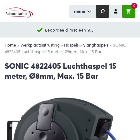
0
menu
Beoordeeld met een 9,3
Home
»
Werkplaatsuitrusting
»
Haspels
»
Slanghaspels
»
SONIC
4822405 Luchthaspel 15 meter, Ø8mm, Max. 15 Bar
SONIC 4822405 Luchthaspel 15
meter, Ø8mm, Max. 15 Bar