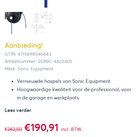
Aanbieding!
GTIN: 4715898546443
Artikelnummer: SONIC-4822405
Merk: Sonic Equipment
Vernieuwde haspels van Sonic Equipment.
Hoogwaardige kwaliteit voor de professional, voor
in de garage en werkplaats.
Lees verder
Oorspronkelijke
Huidige
€
190,91
€
262,50
incl. BTW