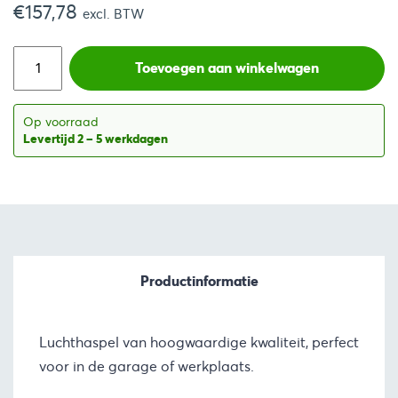
€
157,78
prijs
prijs
excl. BTW
was:
is:
Toevoegen aan winkelwagen
€262,50.
€190,91.
Op voorraad
Levertijd 2 – 5 werkdagen
Productinformatie
Luchthaspel van hoogwaardige kwaliteit, perfect
voor in de garage of werkplaats.