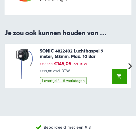
Je zou ook kunnen houden van …
SONIC 4822402 Luchthaspel 9
meter, Ø8mm, Max. 10 Bar
Oorspronkelijke
Huidige
€
145,05
€
199,44
incl. BTW
prijs
prijs
€119,88
excl. BTW
was:
is:
€199,44.
€145,05.
Levertijd 2 – 5 werkdagen
Beoordeeld met een 9,3