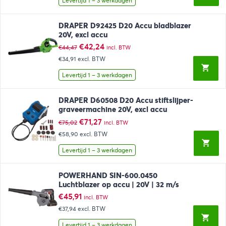
Levertijd 1 – 3 werkdagen
DRAPER D92425 D20 Accu bladblazer
20V, excl accu
Oorspronkelijke
Huidige
€
42,24
€
44,47
incl. BTW
prijs
prijs
€34,91
excl. BTW
was:
is:
€44,47.
€42,24.
Levertijd 1 – 3 werkdagen
DRAPER D60508 D20 Accu stiftslijper-
graveermachine 20V, excl accu
Oorspronkelijke
Huidige
€
71,27
€
75,02
incl. BTW
prijs
prijs
€58,90
excl. BTW
was:
is:
€75,02.
€71,27.
Levertijd 1 – 3 werkdagen
POWERHAND SIN-600.0450
Luchtblazer op accu | 20V | 32 m/s
€
45,91
incl. BTW
€37,94
excl. BTW
Levertijd 1 – 3 werkdagen