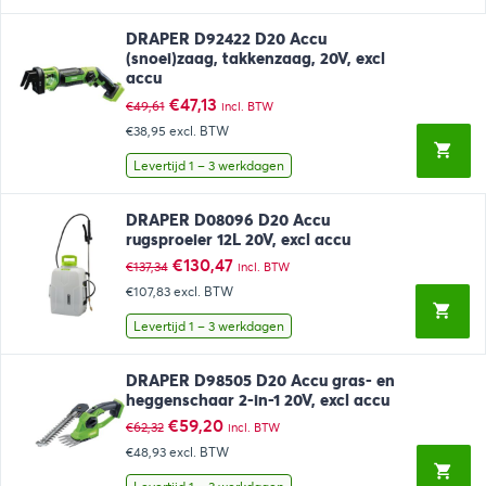
DRAPER D92422 D20 Accu
(snoei)zaag, takkenzaag, 20V, excl
accu
Oorspronkelijke
Huidige
€
47,13
€
49,61
incl. BTW
prijs
prijs
€38,95
excl. BTW
was:
is:
€49,61.
€47,13.
Levertijd 1 – 3 werkdagen
DRAPER D08096 D20 Accu
rugsproeier 12L 20V, excl accu
Oorspronkelijke
Huidige
€
130,47
€
137,34
incl. BTW
prijs
prijs
€107,83
excl. BTW
was:
is:
€137,34.
€130,47.
Levertijd 1 – 3 werkdagen
DRAPER D98505 D20 Accu gras- en
heggenschaar 2-in-1 20V, excl accu
Oorspronkelijke
Huidige
€
59,20
€
62,32
incl. BTW
prijs
prijs
€48,93
excl. BTW
was:
is:
€62,32.
€59,20.