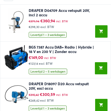
DRAPER D04709 Accu vetspuit 20V,
incl 2 accu
Oorspronkelijke
Huidige
€
360,94
€
379,94
incl. BTW
prijs
prijs
€298,30
excl. BTW
was:
is:
€379,94.
€360,94.
Levertijd 1 – 3 werkdagen
BGS 7387 Accu DAB+ Radio | Hybride |
18 V en 230 V | Zonder accu
€
149,00
incl. BTW
€123,14
excl. BTW
Levertijd 2 – 5 werkdagen
DRAPER D18097 D20 Accu vetspuit
20V, excl accu
Oorspronkelijke
Huidige
€
300,59
€
316,42
incl. BTW
prijs
prijs
€248,42
excl. BTW
was:
is:
€316,42.
€300,59.
Levertijd 1 – 3 werkdagen