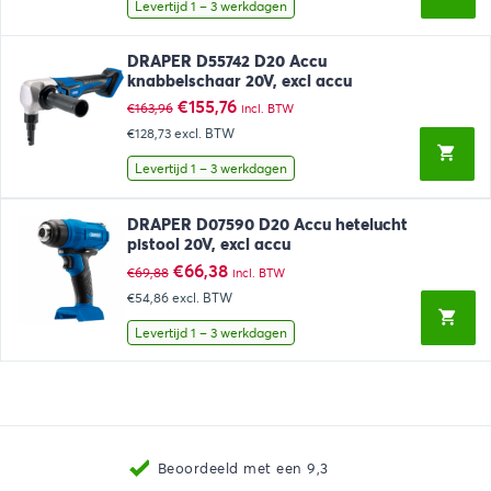
Levertijd 1 – 3 werkdagen
DRAPER D55742 D20 Accu
knabbelschaar 20V, excl accu
Oorspronkelijke
Huidige
€
155,76
€
163,96
incl. BTW
prijs
prijs
€128,73
excl. BTW
was:
is:
€163,96.
€155,76.
Levertijd 1 – 3 werkdagen
DRAPER D07590 D20 Accu hetelucht
pistool 20V, excl accu
Oorspronkelijke
Huidige
€
66,38
€
69,88
incl. BTW
prijs
prijs
€54,86
excl. BTW
was:
is:
€69,88.
€66,38.
Levertijd 1 – 3 werkdagen
Beoordeeld met een 9,3