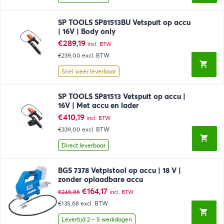
SP TOOLS SP81513BU Vetspuit op accu
| 16V | Body only
€
289,19
incl. BTW
€239,00
excl. BTW
Snel weer leverbaar
SP TOOLS SP81513 Vetspuit op accu |
16V | Met accu en lader
€
410,19
incl. BTW
€339,00
excl. BTW
Direct leverbaar
BGS 7378 Vetpistool op accu | 18 V |
zonder oplaadbare accu
Oorspronkelijke
Huidige
€
164,17
€
246,86
incl. BTW
prijs
prijs
€135,68
excl. BTW
was:
is:
€246,86.
€164,17.
Levertijd 2 – 5 werkdagen