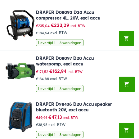
DRAPER D08093 D20 Accu
compressor 4L, 20V, excl accu
Oorspronkelijke
Huidige
€
223,29
€
235,04
incl. BTW
prijs
prijs
€184,54
excl. BTW
was:
is:
€235,04.
€223,29.
Levertijd 1 – 3 werkdagen
DRAPER D08097 D20 Accu
waterpomp, excl accu
Oorspronkelijke
Huidige
€
162,94
€
171,52
incl. BTW
prijs
prijs
€134,66
excl. BTW
was:
is:
€171,52.
€162,94.
Levertijd 1 – 3 werkdagen
DRAPER D98436 D20 Accu speaker
bluetooth 20V, excl accu
Oorspronkelijke
Huidige
€
47,13
€
49,61
incl. BTW
prijs
prijs
€38,95
excl. BTW
was:
is:
€49,61.
€47,13.
Levertijd 1 – 3 werkdagen