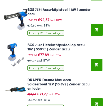
BGS 7371 Accu-kitpistool | 18V | zonder
accu
Oorspronkelijke
Huidige
€
92,57
€
145,19
incl. BTW
prijs
prijs
€76,50
excl. BTW
was:
is:
€145,19.
€92,57.
Levertijd 2 – 5 werkdagen
BGS 7372 Heteluchtpistool op accu |
18V | 550°C | Zonder accu
Oorspronkelijke
Huidige
€
77,89
€
121,94
incl. BTW
prijs
prijs
€64,37
excl. BTW
was:
is:
€121,94.
€77,89.
Levertijd 2 – 5 werkdagen
DRAPER D03861 Mini accu
Soldeerbout 12V (10.8V) | Zonder accu
en lader
Oorspronkelijke
Huidige
€
71,27
€
75,02
incl. BTW
prijs
prijs
€58,90
excl. BTW
was:
is:
€75,02.
€71,27.