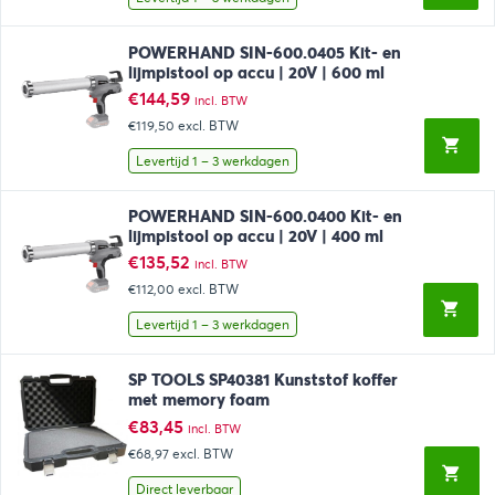
POWERHAND SIN-600.0405 Kit- en
lijmpistool op accu | 20V | 600 ml
€
144,59
incl. BTW
€119,50
excl. BTW
Levertijd 1 – 3 werkdagen
POWERHAND SIN-600.0400 Kit- en
lijmpistool op accu | 20V | 400 ml
€
135,52
incl. BTW
€112,00
excl. BTW
Levertijd 1 – 3 werkdagen
SP TOOLS SP40381 Kunststof koffer
met memory foam
€
83,45
incl. BTW
€68,97
excl. BTW
Direct leverbaar