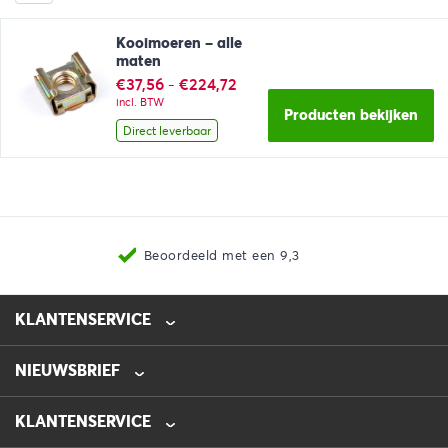
Kooimoeren – alle
maten
Prijsklasse:
€
37,56
-
€
224,72
€37,56
incl. BTW
tot
Producten bekijken
€224,72
Direct leverbaar
Beoordeeld met een 9,3
KLANTENSERVICE
NIEUWSBRIEF
0475-218632
info@automotive-line.nl
KLANTENSERVICE