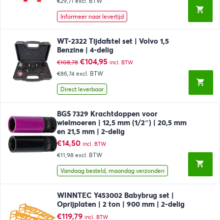
€29,71
excl. BTW
Informeer naar levertijd
WT-2322 Tijdafstel set | Volvo 1,5
Benzine | 4-delig
Oorspronkelijke
Huidige
€
104,95
€
108,78
incl. BTW
prijs
prijs
€86,74
excl. BTW
was:
is:
€108,78.
€104,95.
Direct leverbaar
BGS 7329 Krachtdoppen voor
wielmoeren | 12,5 mm (1/2″) | 20,5 mm
en 21,5 mm | 2-delig
€
14,50
incl. BTW
€11,98
excl. BTW
Vandaag besteld, maandag verzonden
WINNTEC Y453002 Babybrug set |
Oprijplaten | 2 ton | 900 mm | 2-delig
€
119,79
incl. BTW