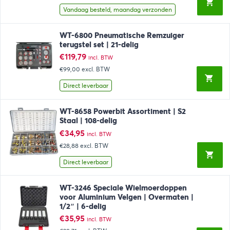
Vandaag besteld, maandag verzonden
WT-6800 Pneumatische Remzuiger
terugstel set | 21-delig
€
119,79
incl. BTW
€99,00
excl. BTW
Direct leverbaar
WT-8658 Powerbit Assortiment | S2
Staal | 108-delig
€
34,95
incl. BTW
€28,88
excl. BTW
Direct leverbaar
WT-3246 Speciale Wielmoerdoppen
voor Aluminium Velgen | Overmaten |
1/2″ | 6-delig
€
35,95
incl. BTW