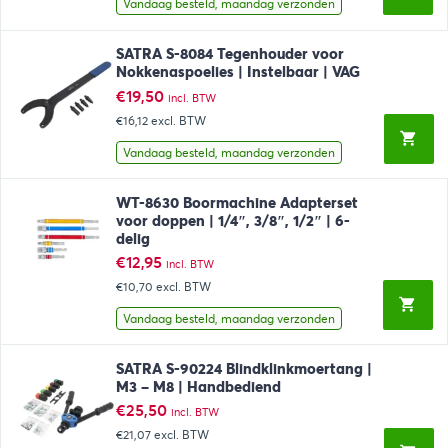
Vandaag besteld, maandag verzonden
SATRA S-8084 Tegenhouder voor
Nokkenaspoelies | Instelbaar | VAG
€
19,50
incl. BTW
€16,12
excl. BTW
Vandaag besteld, maandag verzonden
WT-8630 Boormachine Adapterset
voor doppen | 1/4″, 3/8″, 1/2″ | 6-
delig
€
12,95
incl. BTW
€10,70
excl. BTW
Vandaag besteld, maandag verzonden
SATRA S-90224 Blindklinkmoertang |
M3 – M8 | Handbediend
€
25,50
incl. BTW
€21,07
excl. BTW