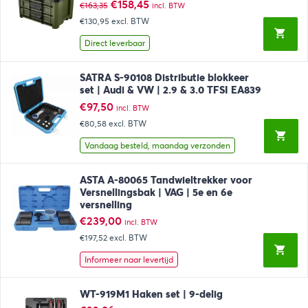
Oorspronkelijke
Huidige
€
158,45
€
163,35
incl. BTW
prijs
prijs
€130,95
excl. BTW
was:
is:
€163,35.
€158,45.
Direct leverbaar
SATRA S-90108 Distributie blokkeer
set | Audi & VW | 2.9 & 3.0 TFSI EA839
€
97,50
incl. BTW
€80,58
excl. BTW
Vandaag besteld, maandag verzonden
ASTA A-80065 Tandwieltrekker voor
Versnellingsbak | VAG | 5e en 6e
versnelling
€
239,00
incl. BTW
€197,52
excl. BTW
Informeer naar levertijd
WT-919M1 Haken set | 9-delig