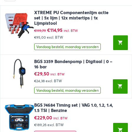
XTREME PU Componentenlijm actie
set | 5x lijm | 12x mixtertips | 1x
Lijmpistool
Oorspronkelijke
Huidige
€
114,95
€
119,79
incl. BTW
prijs
prijs
€95,00
excl. BTW
was:
is:
€119,79.
€114,95.
Vandaag besteld, maandag verzonden
BGS 3359 Bandenpomp | Digitaal | 0 –
16 bar
€
29,50
incl. BTW
€24,38
excl. BTW
Vandaag besteld, maandag verzonden
BGS 74684 Timing set | VAG 1.0, 1.2, 1.4,
1.5 TSI | Benzine
€
229,00
incl. BTW
€189,26
excl. BTW