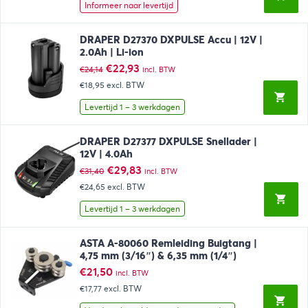
Informeer naar levertijd
DRAPER D27370 DXPULSE Accu | 12V |
2.0Ah | Li-ion
Oorspronkelijke
Huidige
€
22,93
€
24,14
incl. BTW
prijs
prijs
€18,95
excl. BTW
was:
is:
€24,14.
€22,93.
Levertijd 1 – 3 werkdagen
DRAPER D27377 DXPULSE Snellader |
12V | 4.0Ah
Oorspronkelijke
Huidige
€
29,83
€
31,40
incl. BTW
prijs
prijs
€24,65
excl. BTW
was:
is:
€31,40.
€29,83.
Levertijd 1 – 3 werkdagen
ASTA A-80060 Remleiding Buigtang |
4,75 mm (3/16″) & 6,35 mm (1/4″)
€
21,50
incl. BTW
€17,77
excl. BTW