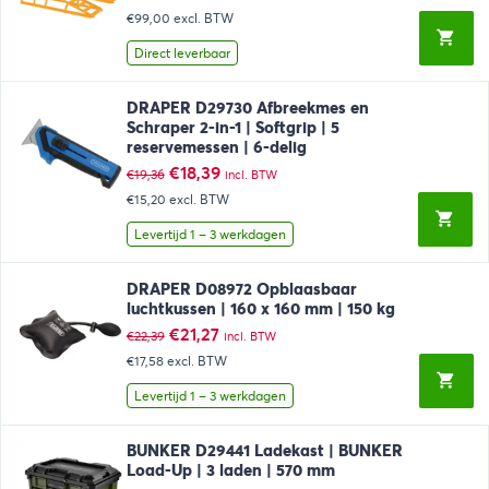
€99,00
excl. BTW
Direct leverbaar
DRAPER D29730 Afbreekmes en
Schraper 2-in-1 | Softgrip | 5
reservemessen | 6-delig
Oorspronkelijke
Huidige
€
18,39
€
19,36
incl. BTW
prijs
prijs
€15,20
excl. BTW
was:
is:
€19,36.
€18,39.
Levertijd 1 – 3 werkdagen
DRAPER D08972 Opblaasbaar
luchtkussen | 160 x 160 mm | 150 kg
Oorspronkelijke
Huidige
€
21,27
€
22,39
incl. BTW
prijs
prijs
€17,58
excl. BTW
was:
is:
€22,39.
€21,27.
Levertijd 1 – 3 werkdagen
BUNKER D29441 Ladekast | BUNKER
Load-Up | 3 laden | 570 mm