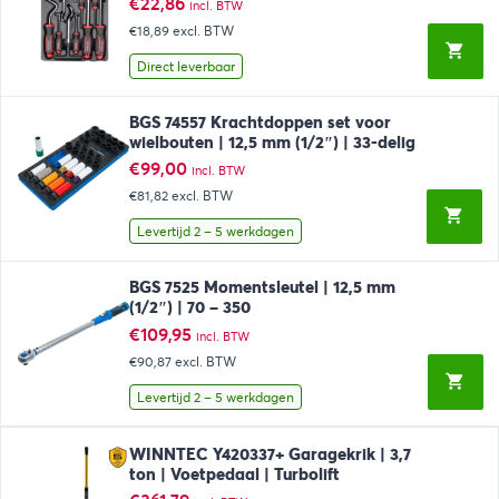
€
22,86
incl. BTW
€18,89
excl. BTW
Direct leverbaar
BGS 74557 Krachtdoppen set voor
wielbouten | 12,5 mm (1/2″) | 33-delig
€
99,00
incl. BTW
€81,82
excl. BTW
Levertijd 2 – 5 werkdagen
BGS 7525 Momentsleutel | 12,5 mm
(1/2″) | 70 – 350
€
109,95
incl. BTW
€90,87
excl. BTW
Levertijd 2 – 5 werkdagen
WINNTEC Y420337+ Garagekrik | 3,7
ton | Voetpedaal | Turbolift