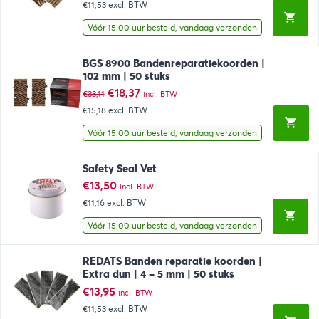
€11,53
excl. BTW
Vóór 15:00 uur besteld, vandaag verzonden
BGS 8900 Bandenreparatiekoorden |
102 mm | 50 stuks
Oorspronkelijke
Huidige
€
18,37
€
33,11
incl. BTW
prijs
prijs
€15,18
excl. BTW
was:
is:
€33,11.
€18,37.
Vóór 15:00 uur besteld, vandaag verzonden
Safety Seal Vet
€
13,50
incl. BTW
€11,16
excl. BTW
Vóór 15:00 uur besteld, vandaag verzonden
REDATS Banden reparatie koorden |
Extra dun | 4 – 5 mm | 50 stuks
€
13,95
incl. BTW
€11,53
excl. BTW