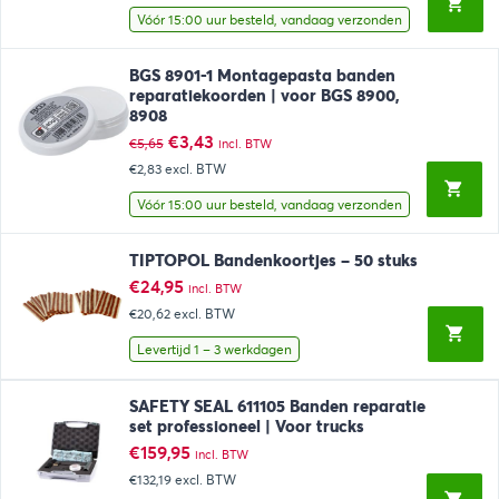
Vóór 15:00 uur besteld, vandaag verzonden
BGS 8901-1 Montagepasta banden
reparatiekoorden | voor BGS 8900,
8908
Oorspronkelijke
Huidige
€
3,43
€
5,65
incl. BTW
prijs
prijs
€2,83
excl. BTW
was:
is:
€5,65.
€3,43.
Vóór 15:00 uur besteld, vandaag verzonden
TIPTOPOL Bandenkoortjes – 50 stuks
€
24,95
incl. BTW
€20,62
excl. BTW
Levertijd 1 – 3 werkdagen
SAFETY SEAL 611105 Banden reparatie
set professioneel | Voor trucks
€
159,95
incl. BTW
€132,19
excl. BTW