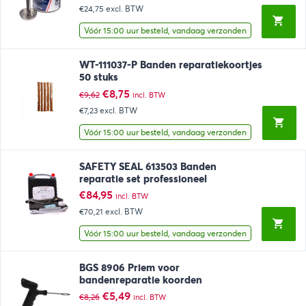
€24,75
excl. BTW
Vóór 15:00 uur besteld, vandaag verzonden
WT-111037-P Banden reparatiekoortjes
50 stuks
Oorspronkelijke
Huidige
€
8,75
€
9,62
incl. BTW
prijs
prijs
€7,23
excl. BTW
was:
is:
€9,62.
€8,75.
Vóór 15:00 uur besteld, vandaag verzonden
SAFETY SEAL 613503 Banden
reparatie set professioneel
€
84,95
incl. BTW
€70,21
excl. BTW
Vóór 15:00 uur besteld, vandaag verzonden
BGS 8906 Priem voor
bandenreparatie koorden
Oorspronkelijke
Huidige
€
5,49
€
8,26
incl. BTW