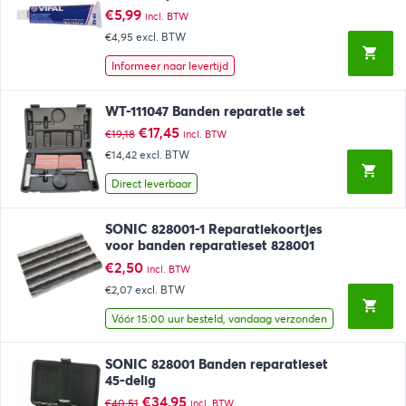
€
5,99
incl. BTW
€4,95
excl. BTW
Informeer naar levertijd
WT-111047 Banden reparatie set
Oorspronkelijke
Huidige
€
17,45
€
19,18
incl. BTW
prijs
prijs
€14,42
excl. BTW
was:
is:
€19,18.
€17,45.
Direct leverbaar
SONIC 828001-1 Reparatiekoortjes
voor banden reparatieset 828001
€
2,50
incl. BTW
€2,07
excl. BTW
Vóór 15:00 uur besteld, vandaag verzonden
SONIC 828001 Banden reparatieset
45-delig
Oorspronkelijke
Huidige
€
34,95
€
40,51
incl. BTW