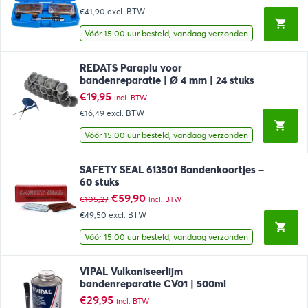
prijs
prijs
€41,90
excl. BTW
was:
is:
€76,97.
€50,70.
Vóór 15:00 uur besteld, vandaag verzonden
REDATS Paraplu voor
bandenreparatie | Ø 4 mm | 24 stuks
€
19,95
incl. BTW
€16,49
excl. BTW
Vóór 15:00 uur besteld, vandaag verzonden
SAFETY SEAL 613501 Bandenkoortjes –
60 stuks
Oorspronkelijke
Huidige
€
59,90
€
105,27
incl. BTW
prijs
prijs
€49,50
excl. BTW
was:
is:
€105,27.
€59,90.
Vóór 15:00 uur besteld, vandaag verzonden
VIPAL Vulkaniseerlijm
bandenreparatie CV01 | 500ml
€
29,95
incl. BTW