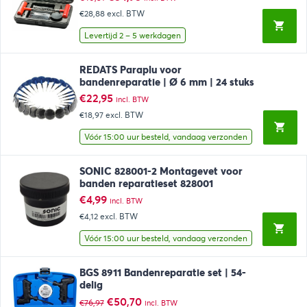
prijs
prijs
€28,88
excl. BTW
was:
is:
€40,51.
€34,95.
Levertijd 2 – 5 werkdagen
REDATS Paraplu voor
bandenreparatie | Ø 6 mm | 24 stuks
€
22,95
incl. BTW
€18,97
excl. BTW
Vóór 15:00 uur besteld, vandaag verzonden
SONIC 828001-2 Montagevet voor
banden reparatieset 828001
€
4,99
incl. BTW
€4,12
excl. BTW
Vóór 15:00 uur besteld, vandaag verzonden
BGS 8911 Bandenreparatie set | 54-
delig
Oorspronkelijke
Huidige
€
50,70
€
76,97
incl. BTW