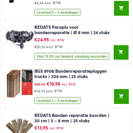
prijs
prijs
€4,54
excl. BTW
was:
is:
€8,26.
€5,49.
Levertijd 2 – 5 werkdagen
REDATS Paraplu voor
bandenreparatie | Ø 8 mm | 24 stuks
€
24,95
incl. BTW
€20,62
excl. BTW
Vóór 15:00 uur besteld, vandaag verzonden
BGS 8908 Bandenreparatiepluggen
trucks | 204 mm | 25 stuks
Oorspronkelijke
Huidige
€
16,98
€
25,70
incl. BTW
prijs
prijs
€14,03
excl. BTW
was:
is:
€25,70.
€16,98.
Levertijd 2 – 5 werkdagen
REDATS Banden reparatie koorden |
20 cm | 5 – 8 mm | 25 stuks
€
13,95
incl. BTW