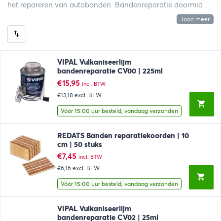
het repareren van autobanden. Bandenreparatie doormiddel
van een bandenkoortje is een eenvoudige manier een gaatje
Toon meer
in een band te repareren. Hieronder treft u diverse merken
reparatieproducten aan; waaronder Safety seal en Sealfix.
VIPAL Vulkaniseerlijm
bandenreparatie CV00 | 225ml
€
15,95
incl. BTW
€13,18
excl. BTW
Vóór 15:00 uur besteld, vandaag verzonden
REDATS Banden reparatiekoorden | 10
cm | 50 stuks
€
7,45
incl. BTW
€6,16
excl. BTW
Vóór 15:00 uur besteld, vandaag verzonden
VIPAL Vulkaniseerlijm
bandenreparatie CV02 | 25ml