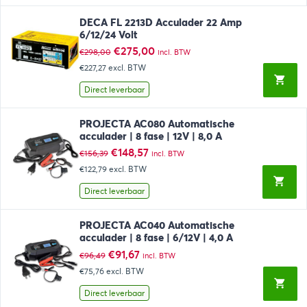
DECA FL 2213D Acculader 22 Amp
6/12/24 Volt
Oorspronkelijke
Huidige
€
275,00
€
298,00
incl. BTW
prijs
prijs
€227,27
excl. BTW
was:
is:
€298,00.
€275,00.
Direct leverbaar
PROJECTA AC080 Automatische
acculader | 8 fase | 12V | 8,0 A
Oorspronkelijke
Huidige
€
148,57
€
156,39
incl. BTW
prijs
prijs
€122,79
excl. BTW
was:
is:
€156,39.
€148,57.
Direct leverbaar
PROJECTA AC040 Automatische
acculader | 8 fase | 6/12V | 4,0 A
Oorspronkelijke
Huidige
€
91,67
€
96,49
incl. BTW
prijs
prijs
€75,76
excl. BTW
was:
is:
€96,49.
€91,67.
Direct leverbaar