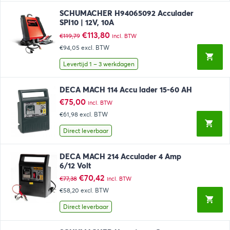
SCHUMACHER H94065092 Acculader
SPI10 | 12V, 10A
Oorspronkelijke
Huidige
€
113,80
€
119,79
incl. BTW
prijs
prijs
€94,05
excl. BTW
was:
is:
€119,79.
€113,80.
Levertijd 1 – 3 werkdagen
DECA MACH 114 Accu lader 15-60 AH
€
75,00
incl. BTW
€61,98
excl. BTW
Direct leverbaar
DECA MACH 214 Acculader 4 Amp
6/12 Volt
Oorspronkelijke
Huidige
€
70,42
€
77,38
incl. BTW
prijs
prijs
€58,20
excl. BTW
was:
is:
€77,38.
€70,42.
Direct leverbaar