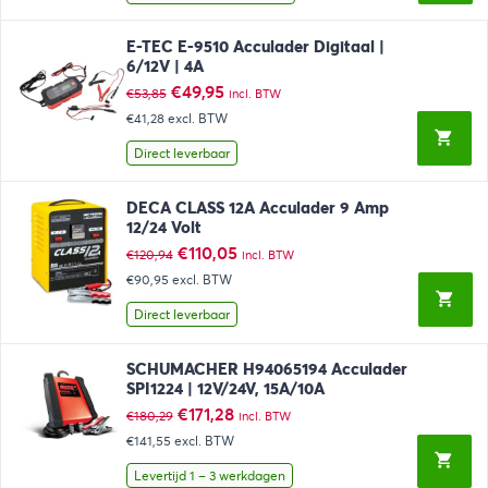
E-TEC E-9510 Acculader Digitaal |
6/12V | 4A
Oorspronkelijke
Huidige
€
49,95
€
53,85
incl. BTW
prijs
prijs
€41,28
excl. BTW
was:
is:
€53,85.
€49,95.
Direct leverbaar
DECA CLASS 12A Acculader 9 Amp
12/24 Volt
Oorspronkelijke
Huidige
€
110,05
€
120,94
incl. BTW
prijs
prijs
€90,95
excl. BTW
was:
is:
€120,94.
€110,05.
Direct leverbaar
SCHUMACHER H94065194 Acculader
SPI1224 | 12V/24V, 15A/10A
Oorspronkelijke
Huidige
€
171,28
€
180,29
incl. BTW
prijs
prijs
€141,55
excl. BTW
was:
is:
€180,29.
€171,28.
Levertijd 1 – 3 werkdagen