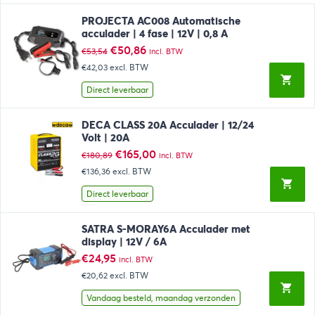
PROJECTA AC008 Automatische
acculader | 4 fase | 12V | 0,8 A
Oorspronkelijke
Huidige
€
50,86
€
53,54
incl. BTW
prijs
prijs
€42,03
excl. BTW
was:
is:
€53,54.
€50,86.
Direct leverbaar
DECA CLASS 20A Acculader | 12/24
Volt | 20A
Oorspronkelijke
Huidige
€
165,00
€
180,89
incl. BTW
prijs
prijs
€136,36
excl. BTW
was:
is:
€180,89.
€165,00.
Direct leverbaar
SATRA S-MORAY6A Acculader met
display | 12V / 6A
€
24,95
incl. BTW
€20,62
excl. BTW
Vandaag besteld, maandag verzonden