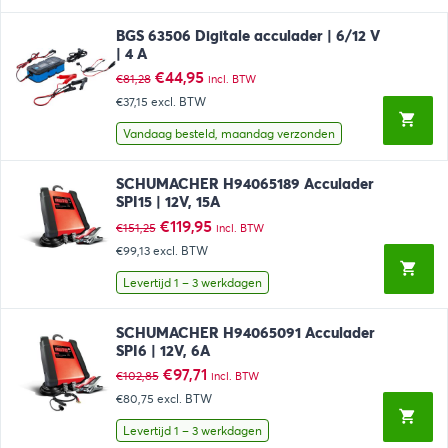
BGS 63506 Digitale acculader | 6/12 V
| 4 A
Oorspronkelijke
Huidige
€
44,95
€
81,28
incl. BTW
prijs
prijs
€37,15
excl. BTW
was:
is:
€81,28.
€44,95.
Vandaag besteld, maandag verzonden
SCHUMACHER H94065189 Acculader
SPI15 | 12V, 15A
Oorspronkelijke
Huidige
€
119,95
€
151,25
incl. BTW
prijs
prijs
€99,13
excl. BTW
was:
is:
€151,25.
€119,95.
Levertijd 1 – 3 werkdagen
SCHUMACHER H94065091 Acculader
SPI6 | 12V, 6A
Oorspronkelijke
Huidige
€
97,71
€
102,85
incl. BTW
prijs
prijs
€80,75
excl. BTW
was:
is:
€102,85.
€97,71.
Levertijd 1 – 3 werkdagen