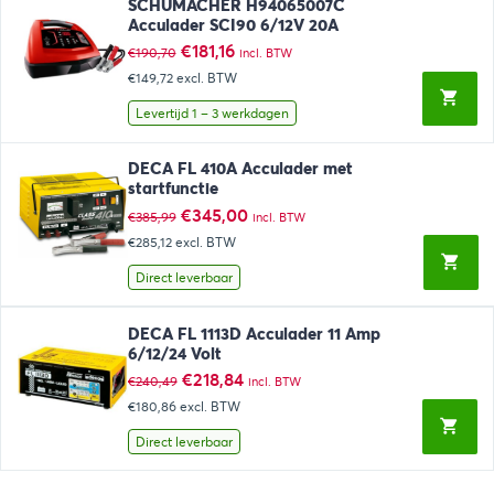
SCHUMACHER H94065007C
Acculader SCI90 6/12V 20A
Oorspronkelijke
Huidige
€
181,16
€
190,70
incl. BTW
prijs
prijs
€149,72
excl. BTW
was:
is:
€190,70.
€181,16.
Levertijd 1 – 3 werkdagen
DECA FL 410A Acculader met
startfunctie
Oorspronkelijke
Huidige
€
345,00
€
385,99
incl. BTW
prijs
prijs
€285,12
excl. BTW
was:
is:
€385,99.
€345,00.
Direct leverbaar
DECA FL 1113D Acculader 11 Amp
6/12/24 Volt
Oorspronkelijke
Huidige
€
218,84
€
240,49
incl. BTW
prijs
prijs
€180,86
excl. BTW
was:
is:
€240,49.
€218,84.
Direct leverbaar