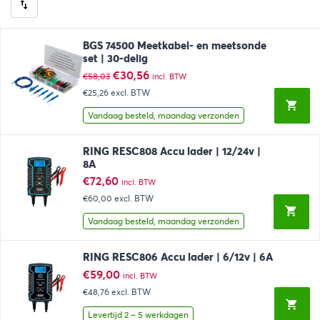
BGS 74500 Meetkabel- en meetsonde
set | 30-delig
Oorspronkelijke
Huidige
€
30,56
€
58,03
incl. BTW
prijs
prijs
€25,26
excl. BTW
was:
is:
€58,03.
€30,56.
Vandaag besteld, maandag verzonden
RING RESC808 Accu lader | 12/24v |
8A
€
72,60
incl. BTW
€60,00
excl. BTW
Vandaag besteld, maandag verzonden
RING RESC806 Accu lader | 6/12v | 6A
€
59,00
incl. BTW
€48,76
excl. BTW
Levertijd 2 – 5 werkdagen