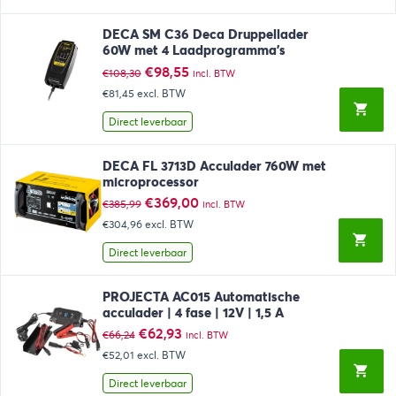
DECA SM C36 Deca Druppellader
60W met 4 Laadprogramma’s
Oorspronkelijke
Huidige
€
98,55
€
108,30
incl. BTW
prijs
prijs
€81,45
excl. BTW
was:
is:
€108,30.
€98,55.
Direct leverbaar
DECA FL 3713D Acculader 760W met
microprocessor
Oorspronkelijke
Huidige
€
369,00
€
385,99
incl. BTW
prijs
prijs
€304,96
excl. BTW
was:
is:
€385,99.
€369,00.
Direct leverbaar
PROJECTA AC015 Automatische
acculader | 4 fase | 12V | 1,5 A
Oorspronkelijke
Huidige
€
62,93
€
66,24
incl. BTW
prijs
prijs
€52,01
excl. BTW
was:
is:
€66,24.
€62,93.
Direct leverbaar