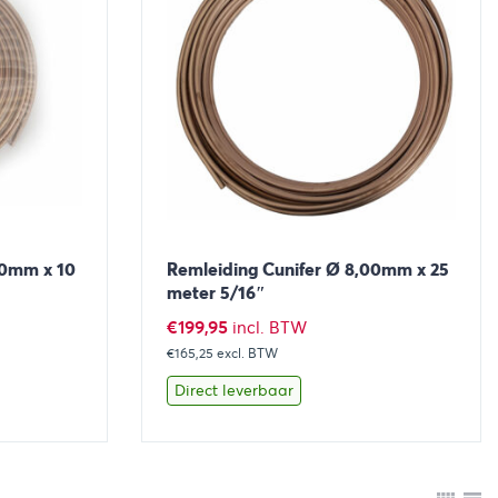
00mm x 10
Remleiding Cunifer Ø 8,00mm x 25
meter 5/16″
€
199,95
incl. BTW
€165,25
excl. BTW
Direct leverbaar
aan winkelwagen
Bekijk
Toevoegen aan winkelwage