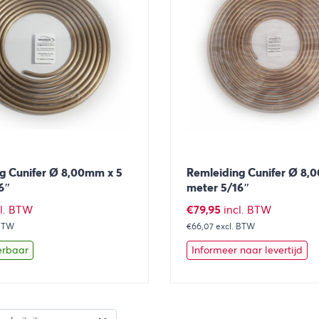
g Cunifer Ø 8,00mm x 5
Remleiding Cunifer Ø 8,
6″
meter 5/16″
€
79,95
cl. BTW
incl. BTW
 BTW
€66,07
excl. BTW
erbaar
Informeer naar levertijd
Toevoegen aan winkelwagen
Bekijk
Toevoegen 