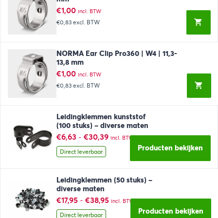
€
1,00
incl. BTW
€0,83
excl. BTW
NORMA Ear Clip Pro360 | W4 | 11,3-
13,8 mm
€
1,00
incl. BTW
€0,83
excl. BTW
Leidingklemmen kunststof
(100 stuks) – diverse maten
Prijsklasse:
€
6,63
-
€
30,39
incl. BTW
€6,63
Producten bekijken
tot
Direct leverbaar
€30,39
Leidingklemmen (50 stuks) –
diverse maten
Prijsklasse:
€
17,95
-
€
38,95
incl. BTW
€17,95
Producten bekijken
tot
Direct leverbaar