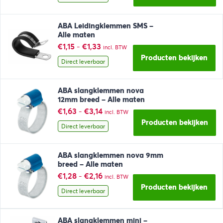
€38,95
ABA Leidingklemmen SMS –
Alle maten
Prijsklasse:
€
1,15
-
€
1,33
incl. BTW
€1,15
Producten bekijken
tot
Direct leverbaar
€1,33
ABA slangklemmen nova
12mm breed – Alle maten
Prijsklasse:
€
1,63
-
€
3,14
incl. BTW
€1,63
Producten bekijken
tot
Direct leverbaar
€3,14
ABA slangklemmen nova 9mm
breed – Alle maten
Prijsklasse:
€
1,28
-
€
2,16
incl. BTW
€1,28
Producten bekijken
tot
Direct leverbaar
€2,16
ABA slangklemmen mini –