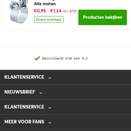
Alle maten
Prijsklasse:
€
0,95
-
€
1,24
incl. BTW
€0,95
Producten bekijken
tot
Direct leverbaar
€1,24
Beoordeeld met een 9,3
KLANTENSERVICE
NIEUWSBRIEF
0475-218632
info@automotive-line.nl
KLANTENSERVICE
Bestellen
MEER VOOR FANS
Betalen
Verzenden
Veelgestelde vragen – FAQ