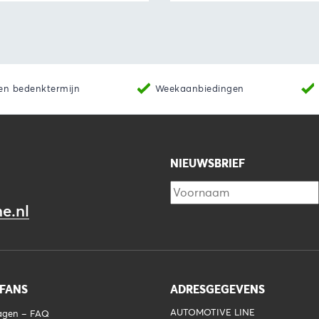
Producten bekijken
Bekijk
Toevoegen 
en bedenktermijn
Weekaanbiedingen
NIEUWSBRIEF
e.nl
 FANS
ADRESGEGEVENS
AUTOMOTIVE LINE
ragen – FAQ