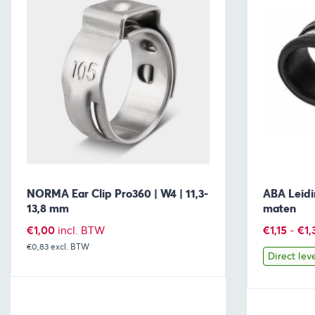
NORMA Ear Clip Pro360 | W4 | 11,3-
ABA Leidi
13,8 mm
maten
€
1,00
€
1,15
-
€
1,
incl. BTW
€0,83
excl. BTW
Direct lev