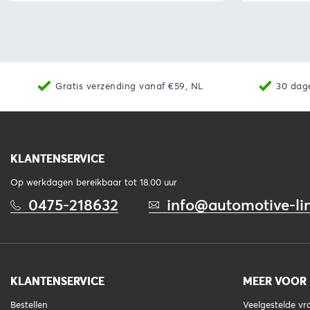
Bekijk
Toevoegen aan winkelwagen
Bekijk
Gratis verzending vanaf €59, NL
30 dag
KLANTENSERVICE
Op werkdagen bereikbaar tot 18.00 uur
0475-218632
info@automotive-lin
KLANTENSERVICE
MEER VOOR
Bestellen
Veelgestelde v