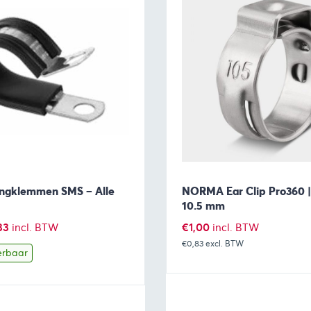
ngklemmen SMS – Alle
NORMA Ear Clip Pro360 | 
10.5 mm
Prijsklasse:
33
€
1,00
incl. BTW
incl. BTW
€1,15
€0,83
excl. BTW
erbaar
tot
€1,33