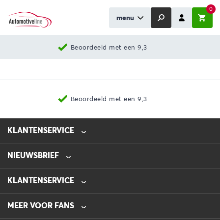
0
menu
Beoordeeld met een 9,3
Beoordeeld met een 9,3
KLANTENSERVICE
NIEUWSBRIEF
0475-218632
info@automotive-line.nl
KLANTENSERVICE
Bestellen
MEER VOOR FANS
Betalen
Verzenden
Veelgestelde vragen – FAQ