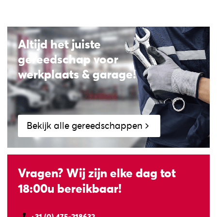
Altijd het juiste
gereedschap voor
werkplaats & garage!
Bekijk alle gereedschappen
Vragen? Wij zijn elke dag tot
18:00u bereikbaar!
+31 (0) 475-218632