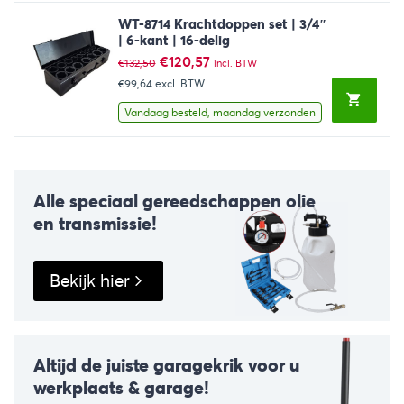
WT-8714 Krachtdoppen set | 3/4″
| 6-kant | 16-delig
Oorspronkelijke
Huidige
€
120,57
€
132,50
incl. BTW
prijs
prijs
€99,64
excl. BTW
was:
is:
€132,50.
€120,57.
Vandaag besteld, maandag verzonden
Alle speciaal gereedschappen olie
en transmissie!
Bekijk hier
Altijd de juiste garagekrik voor u
werkplaats & garage!