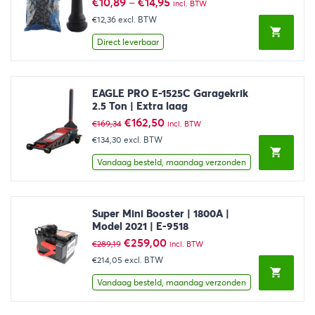
€
10,89
–
€
14,95
incl. BTW
€12,36
excl. BTW
Direct leverbaar
EAGLE PRO E-1525C Garagekrik
2.5 Ton | Extra laag
Oorspronkelijke
Huidige
€
162,50
€
169,34
incl. BTW
prijs
prijs
€134,30
excl. BTW
was:
is:
€169,34.
€162,50.
Vandaag besteld, maandag verzonden
Super Mini Booster | 1800A |
Model 2021 | E-9518
Oorspronkelijke
Huidige
€
259,00
€
289,19
incl. BTW
prijs
prijs
€214,05
excl. BTW
was:
is:
€289,19.
€259,00.
Vandaag besteld, maandag verzonden