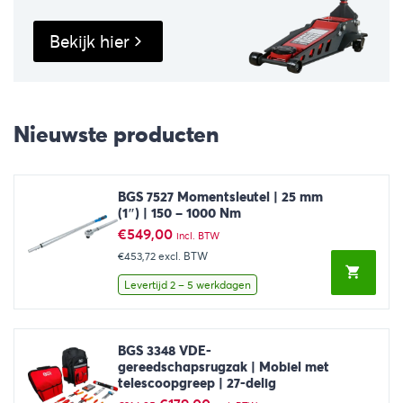
Bekijk hier
Nieuwste producten
BGS 7527 Momentsleutel | 25 mm
(1″) | 150 – 1000 Nm
€
549,00
incl. BTW
€453,72
excl. BTW
Levertijd 2 – 5 werkdagen
BGS 3348 VDE-
gereedschapsrugzak | Mobiel met
telescoopgreep | 27-delig