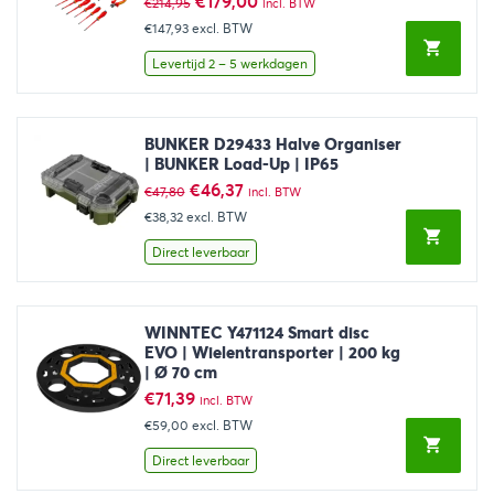
Oorspronkelijke
Huidige
€
179,00
€
214,95
incl. BTW
prijs
prijs
€147,93
excl. BTW
was:
is:
€214,95.
€179,00.
Levertijd 2 – 5 werkdagen
BUNKER D29433 Halve Organiser
| BUNKER Load-Up | IP65
Oorspronkelijke
Huidige
€
46,37
€
47,80
incl. BTW
prijs
prijs
€38,32
excl. BTW
was:
is:
€47,80.
€46,37.
Direct leverbaar
WINNTEC Y471124 Smart disc
EVO | Wielentransporter | 200 kg
| Ø 70 cm
€
71,39
incl. BTW
€59,00
excl. BTW
Direct leverbaar