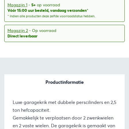
€169,34.
€162,50.
Magazijn 1
-
5+
op voorraad
Vóór 15:00 uur besteld, vandaag verzonden
*
* Indien alle producten deze zelfde voorraadstatus hebben.
Magazijn 2
- Op voorraad
Direct leverbaar
Productinformatie
Luxe garagekrik met dubbele perscilinders en 2,5
ton hefcapaciteit.
Gemakkelijk te verplaatsen door 2 zwenkwielen
en 2 vaste wielen. De garagekrik is gemaakt van