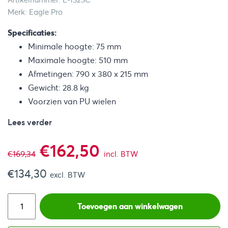
Artikelnummer: E-1525C
Merk: Eagle Pro
Specificaties:
Minimale hoogte: 75 mm
Maximale hoogte: 510 mm
Afmetingen: 790 x 380 x 215 mm
Gewicht: 28.8 kg
Voorzien van PU wielen
Lees verder
Oorspronkelijke
Huidige
€
162,50
€
169,34
incl. BTW
€
134,30
prijs
prijs
excl. BTW
was:
is:
Toevoegen aan winkelwagen