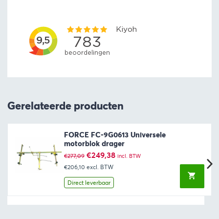
Gerelateerde producten
FORCE FC-9G0613 Universele
motorblok drager
Oorspronkelijke
Huidige
€
249,38
€
277,09
incl. BTW
prijs
prijs
€206,10
excl. BTW
was:
is:
€277,09.
€249,38.
Direct leverbaar