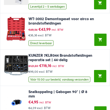
was:
is:
€148,00.
€127,00.
Levertijd 2 – 5 werkdagen
WT-3002 Demontageset voor airco en
brandstofleidingen
Oorspronkelijke
Huidige
€
43,99
€
48,34
incl. BTW
prijs
prijs
€36,36
excl. BTW
was:
is:
€48,34.
€43,99.
Direct leverbaar
KUNZER 7KLR044 Brandstofleidingen
reparatie set | 44-delig
Oorspronkelijke
Huidige
€
116,16
€
121,69
incl. BTW
prijs
prijs
€96,00
excl. BTW
was:
is:
€121,69.
€116,16.
Vóór 15:00 uur besteld, vandaag verzonden
Snelkoppeling | Gebogen 90° | Ø 8
mm
€
4,95
incl. BTW
€4,09
excl. BTW