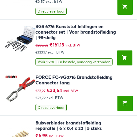
€6,57
excl. BTW
Direct leverbaar
BGS 6776 Kunststof leidingen en
connector set | Voor brandstofleiding
| 95-delig
Oorspronkelijke
Huidige
€
161,13
€
236,62
incl. BTW
prijs
prijs
€133,17
excl. BTW
was:
is:
€236,62.
€161,13.
Vóór 15:00 uur besteld, vandaag verzonden
FORCE FC-9G0716 Brandstofleiding
Connector tang
Oorspronkelijke
Huidige
€
33,54
€
37,27
incl. BTW
prijs
prijs
€27,72
excl. BTW
was:
is:
€37,27.
€33,54.
Direct leverbaar
Buisverbinder brandstofleiding
reparatie | 6 x 0,4 x 22 | 5 stuks
€
6,95
incl. BTW