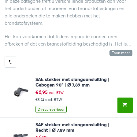
In deze categorie treft u verschillende producten aan voor
het onderhouden of repareren van brandstofleidingen en
alle onderdelen die te maken hebben met het
brandstofsysteem.
Het kan voorkomen dat tijdens reparatie connectoren
afbreken of dat een brandstofleiding beschadigd is. Het is
dan belangrijk deze professioneel te repareren. Bij
Toon meer
Automotive-line.nl kunt u terecht voor alle onderdelen en
gereedschappen hiervoor.
SAE stekker met slangaansluiting |
Gebogen 90° | Ø 7,89 mm
€
6,95
incl. BTW
€5,74
excl. BTW
Direct leverbaar
SAE stekker met slangaansluiting |
Recht | Ø 7,89 mm