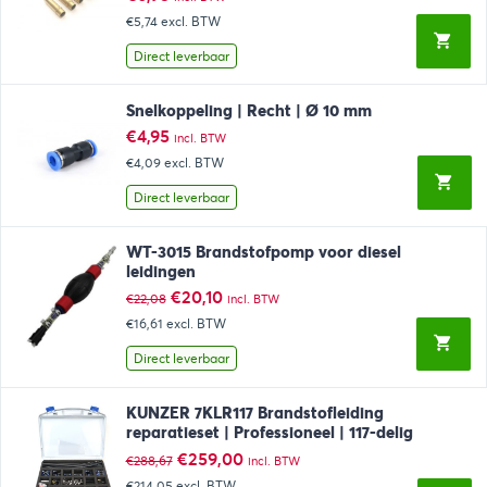
€5,74
excl. BTW
Direct leverbaar
Snelkoppeling | Recht | Ø 10 mm
€
4,95
incl. BTW
€4,09
excl. BTW
Direct leverbaar
WT-3015 Brandstofpomp voor diesel
leidingen
Oorspronkelijke
Huidige
€
20,10
€
22,08
incl. BTW
prijs
prijs
€16,61
excl. BTW
was:
is:
€22,08.
€20,10.
Direct leverbaar
KUNZER 7KLR117 Brandstofleiding
reparatieset | Professioneel | 117-delig
Oorspronkelijke
Huidige
€
259,00
€
288,67
incl. BTW
prijs
prijs
€214,05
excl. BTW