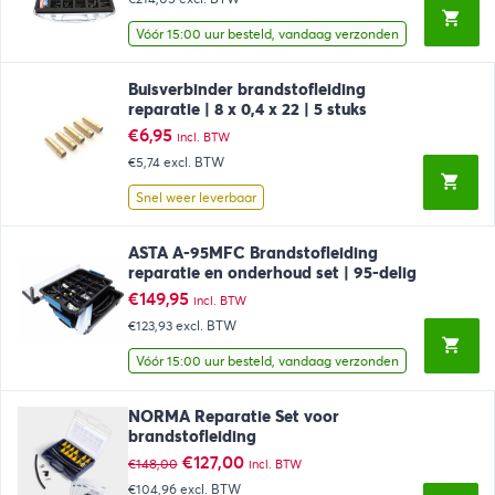
was:
is:
€288,67.
€259,00.
Vóór 15:00 uur besteld, vandaag verzonden
Buisverbinder brandstofleiding
reparatie | 8 x 0,4 x 22 | 5 stuks
€
6,95
incl. BTW
€5,74
excl. BTW
Snel weer leverbaar
ASTA A-95MFC Brandstofleiding
reparatie en onderhoud set | 95-delig
€
149,95
incl. BTW
€123,93
excl. BTW
Vóór 15:00 uur besteld, vandaag verzonden
NORMA Reparatie Set voor
brandstofleiding
Oorspronkelijke
Huidige
€
127,00
€
148,00
incl. BTW
prijs
prijs
€104,96
excl. BTW