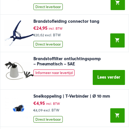
Direct leverbaar
Brandstofleiding connector tang
€
24,95
incl. BTW
€20,62
excl. BTW
Direct leverbaar
Brandstoffilter ontluchtingspomp
– Pneumatisch – SAE
Informeer naar levertijd
Lees verder
Snelkoppeling | T-Verbinder | Ø 10 mm
€
4,95
incl. BTW
€4,09
excl. BTW
Direct leverbaar