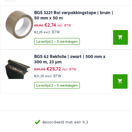
BGS 3221 Rol verpakkingstape | bruin |
50 mm x 50 m
Oorspronkelijke
Huidige
€
2,74
€
5,65
incl. BTW
prijs
prijs
€2,26
excl. BTW
was:
is:
€5,65.
€2,74.
Levertijd 2 – 5 werkdagen
BGS 62 Rekfolie | zwart | 500 mm x
300 m, 23 µm
Oorspronkelijke
Huidige
€
25,72
€
39,06
incl. BTW
prijs
prijs
€21,26
excl. BTW
was:
is:
€39,06.
€25,72.
Levertijd 2 – 5 werkdagen
Beoordeeld met een 9,3