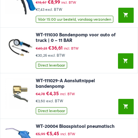
Oorspronkelijke
Huidige
€
8,99
€
15,67
incl. BTW
prijs
prijs
€7,43
excl. BTW
was:
is:
€15,67.
€8,99.
Vóór 15:00 uur besteld, vandaag verzonden
WT-111030 Bandenpomp voor auto of
truck | 0 – 11 BAR
Oorspronkelijke
Huidige
€
36,61
€
40,23
incl. BTW
prijs
prijs
€30,26
excl. BTW
was:
is:
€40,23.
€36,61.
Direct leverbaar
WT-111029-A Aansluitnippel
bandenpomp
Oorspronkelijke
Huidige
€
4,35
€
4,78
incl. BTW
prijs
prijs
€3,60
excl. BTW
was:
is:
€4,78.
€4,35.
Direct leverbaar
WT-20004 Blaaspistool pneumatisch
Oorspronkelijke
Huidige
€
5,45
€
5,99
incl. BTW