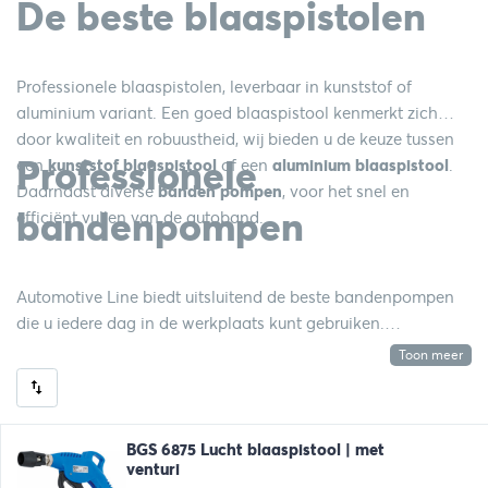
De beste blaaspistolen
Professionele blaaspistolen, leverbaar in kunststof of
aluminium variant. Een goed blaaspistool kenmerkt zich
door kwaliteit en robuustheid, wij bieden u de keuze tussen
Professionele
een
kunststof
blaaspistool
of een
aluminium
blaaspistool
.
Daarnaast diverse
banden
pompen
, voor het snel en
bandenpompen
efficiënt vullen van de autoband.
Automotive Line biedt uitsluitend de beste bandenpompen
die u iedere dag in de werkplaats kunt gebruiken.
Bandenpompen zijn er in verschillende uitvoeringen, met
Toon meer
normale aansluitingen of een
“twin connector”.
BGS 6875 Lucht blaaspistool | met
venturi