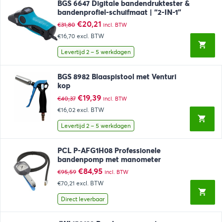
BGS 6647 Digitale bandendruktester &
bandenprofiel-schuifmaat | “2-IN-1”
Oorspronkelijke
Huidige
€
20,21
€
31,80
incl. BTW
prijs
prijs
€16,70
excl. BTW
was:
is:
€31,80.
€20,21.
Levertijd 2 – 5 werkdagen
BGS 8982 Blaaspistool met Venturi
kop
Oorspronkelijke
Huidige
€
19,39
€
40,37
incl. BTW
prijs
prijs
€16,02
excl. BTW
was:
is:
€40,37.
€19,39.
Levertijd 2 – 5 werkdagen
PCL P-AFG1H08 Professionele
bandenpomp met manometer
Oorspronkelijke
Huidige
€
84,95
€
95,59
incl. BTW
prijs
prijs
€70,21
excl. BTW
was:
is:
€95,59.
€84,95.
Direct leverbaar