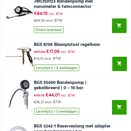
JWL150123 Bandenpomp met
nanometer & twinconnector
€
84,10
incl. BTW
€69,50
excl. BTW
Direct leverbaar
BGS 8706 Blaaspistool regelbaar
Oorspronkelijke
Huidige
€
17,06
€
29,04
incl. BTW
prijs
prijs
€14,10
excl. BTW
was:
is:
€29,04.
€17,06.
Levertijd 2 – 5 werkdagen
BGS 55400 Bandenpomp |
gekalibreerd | 0 – 10 bar
Oorspronkelijke
Huidige
€
44,01
€
70,72
incl. BTW
prijs
prijs
€36,37
excl. BTW
was:
is:
€70,72.
€44,01.
Levertijd 2 – 5 werkdagen
BGS 3242-1 Reserveslang met adapter