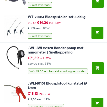
€95,95.
€84,95.
Direct leverbaar
WT-20014 Blaaspistolen set 3 delig
Oorspronkelijke
Huidige
€
14,26
€
15,67
incl. BTW
prijs
prijs
€11,79
excl. BTW
was:
is:
€15,67.
€14,26.
Direct leverbaar
JWL JWL151120 Bandenpomp met
nanometer | Snelkoppeling
€
71,39
incl. BTW
€59,00
excl. BTW
Vóór 15:00 uur besteld, vandaag verzonden
JWL140101 Blaaspistool kunststof Ø
8mm
€
15,13
incl. BTW
€12,50
excl. BTW
Levertijd 1 – 3 werkdagen