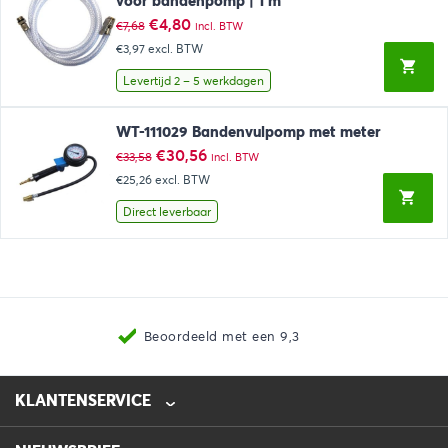
voor bandenpomp | 1 m
Oorspronkelijke
Huidige
€
4,80
€
7,68
incl. BTW
prijs
prijs
€3,97
excl. BTW
was:
is:
€7,68.
€4,80.
Levertijd 2 – 5 werkdagen
WT-111029 Bandenvulpomp met meter
Oorspronkelijke
Huidige
€
30,56
€
33,58
incl. BTW
prijs
prijs
€25,26
excl. BTW
was:
is:
€33,58.
€30,56.
Direct leverbaar
Beoordeeld met een 9,3
KLANTENSERVICE