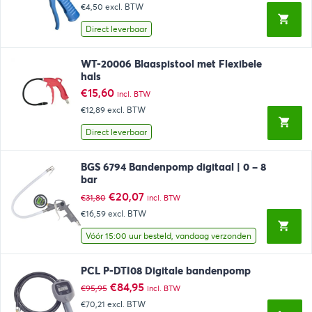
prijs
prijs
€4,50
excl. BTW
was:
is:
€5,99.
€5,45.
Direct leverbaar
WT-20006 Blaaspistool met Flexibele
hals
€
15,60
incl. BTW
€12,89
excl. BTW
Direct leverbaar
BGS 6794 Bandenpomp digitaal | 0 – 8
bar
Oorspronkelijke
Huidige
€
20,07
€
31,80
incl. BTW
prijs
prijs
€16,59
excl. BTW
was:
is:
€31,80.
€20,07.
Vóór 15:00 uur besteld, vandaag verzonden
PCL P-DTI08 Digitale bandenpomp
Oorspronkelijke
Huidige
€
84,95
€
95,95
incl. BTW
prijs
prijs
€70,21
excl. BTW
was:
is: