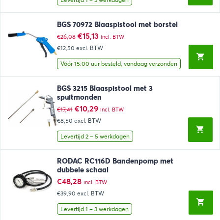
BGS 70972 Blaaspistool met borstel
Oorspronkelijke
Huidige
€
15,13
€
26,08
incl. BTW
prijs
prijs
€12,50
excl. BTW
was:
is:
€26,08.
€15,13.
Vóór 15:00 uur besteld, vandaag verzonden
BGS 3215 Blaaspistool met 3
spuitmonden
Oorspronkelijke
Huidige
€
10,29
€
17,41
incl. BTW
prijs
prijs
€8,50
excl. BTW
was:
is:
€17,41.
€10,29.
Levertijd 2 – 5 werkdagen
RODAC RC116D Bandenpomp met
dubbele schaal
€
48,28
incl. BTW
€39,90
excl. BTW
Levertijd 1 – 3 werkdagen