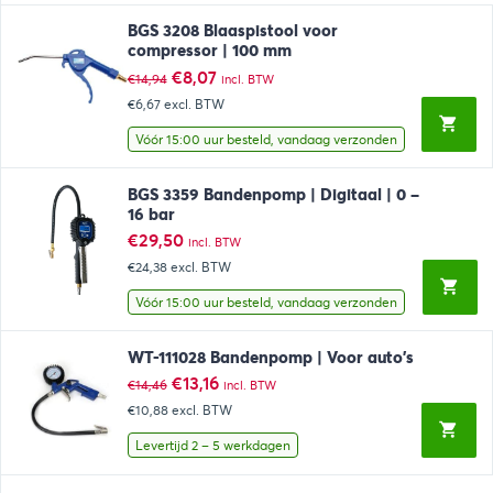
BGS 3208 Blaaspistool voor
compressor | 100 mm
Oorspronkelijke
Huidige
€
8,07
€
14,94
incl. BTW
prijs
prijs
€6,67
excl. BTW
was:
is:
€14,94.
€8,07.
Vóór 15:00 uur besteld, vandaag verzonden
BGS 3359 Bandenpomp | Digitaal | 0 –
16 bar
€
29,50
incl. BTW
€24,38
excl. BTW
Vóór 15:00 uur besteld, vandaag verzonden
WT-111028 Bandenpomp | Voor auto’s
Oorspronkelijke
Huidige
€
13,16
€
14,46
incl. BTW
prijs
prijs
€10,88
excl. BTW
was:
is:
€14,46.
€13,16.
Levertijd 2 – 5 werkdagen