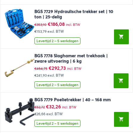
BGS 7729 Hydraulische trekker set | 10
ton | 25-delig
Oorspronkelijke
Huidige
€
186,08
€
353,10
incl. BTW
prijs
prijs
€153,79
excl. BTW
was:
is:
€353,10.
€186,08.
Levertijd 2 – 5 werkdagen
BGS 7778 Slaghamer met trekhaak |
zware uitvoering | 6 kg
Oorspronkelijke
Huidige
€
292,73
€
464,75
incl. BTW
prijs
prijs
€241,93
excl. BTW
was:
is:
€464,75.
€292,73.
Levertijd 2 – 5 werkdagen
BGS 7779 Poelietrekker | 40 – 168 mm
Oorspronkelijke
Huidige
€
32,26
€
52,72
incl. BTW
prijs
prijs
€26,66
excl. BTW
was:
is:
€52,72.
€32,26.
Levertijd 2 – 5 werkdagen