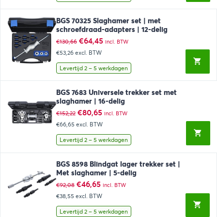
BGS 70325 Slaghamer set | met
schroefdraad-adapters | 12-delig
Oorspronkelijke
Huidige
€
64,45
€
130,66
incl. BTW
prijs
prijs
€53,26
excl. BTW
was:
is:
€130,66.
€64,45.
Levertijd 2 – 5 werkdagen
BGS 7683 Universele trekker set met
slaghamer | 16-delig
Oorspronkelijke
Huidige
€
80,65
€
152,22
incl. BTW
prijs
prijs
€66,65
excl. BTW
was:
is:
€152,22.
€80,65.
Levertijd 2 – 5 werkdagen
BGS 8598 Blindgat lager trekker set |
Met slaghamer | 5-delig
Oorspronkelijke
Huidige
€
46,65
€
92,08
incl. BTW
prijs
prijs
€38,55
excl. BTW
was:
is:
€92,08.
€46,65.
Levertijd 2 – 5 werkdagen