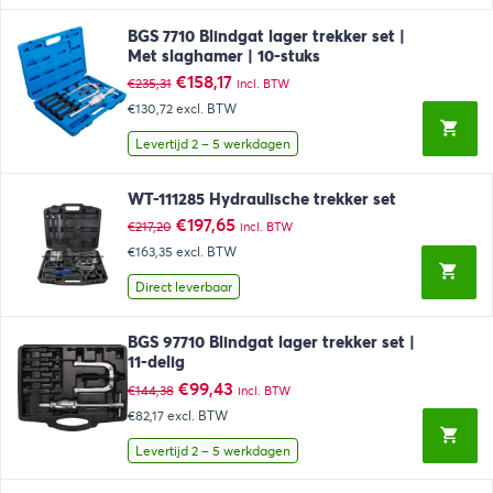
BGS 7710 Blindgat lager trekker set |
Met slaghamer | 10-stuks
Oorspronkelijke
Huidige
€
158,17
€
235,31
incl. BTW
prijs
prijs
€130,72
excl. BTW
was:
is:
€235,31.
€158,17.
Levertijd 2 – 5 werkdagen
WT-111285 Hydraulische trekker set
Oorspronkelijke
Huidige
€
197,65
€
217,20
incl. BTW
prijs
prijs
€163,35
excl. BTW
was:
is:
€217,20.
€197,65.
Direct leverbaar
BGS 97710 Blindgat lager trekker set |
11-delig
Oorspronkelijke
Huidige
€
99,43
€
144,38
incl. BTW
prijs
prijs
€82,17
excl. BTW
was:
is:
€144,38.
€99,43.
Levertijd 2 – 5 werkdagen