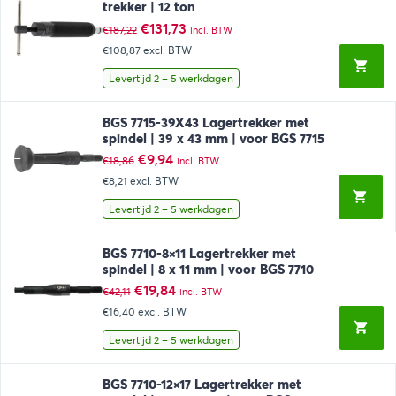
trekker | 12 ton
Oorspronkelijke
Huidige
€
131,73
€
187,22
incl. BTW
prijs
prijs
€108,87
excl. BTW
was:
is:
€187,22.
€131,73.
Levertijd 2 – 5 werkdagen
BGS 7715-39X43 Lagertrekker met
spindel | 39 x 43 mm | voor BGS 7715
Oorspronkelijke
Huidige
€
9,94
€
18,86
incl. BTW
prijs
prijs
€8,21
excl. BTW
was:
is:
€18,86.
€9,94.
Levertijd 2 – 5 werkdagen
BGS 7710-8×11 Lagertrekker met
spindel | 8 x 11 mm | voor BGS 7710
Oorspronkelijke
Huidige
€
19,84
€
42,11
incl. BTW
prijs
prijs
€16,40
excl. BTW
was:
is:
€42,11.
€19,84.
Levertijd 2 – 5 werkdagen
BGS 7710-12×17 Lagertrekker met