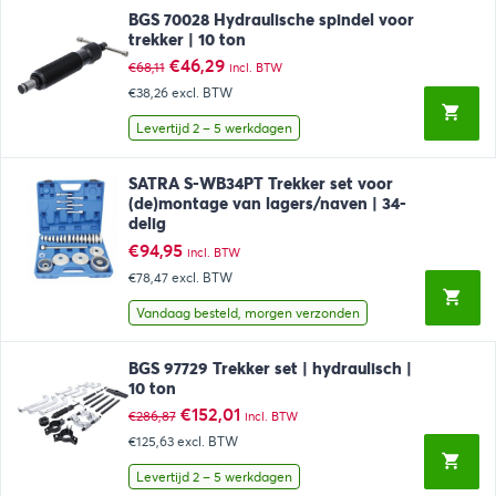
BGS 70028 Hydraulische spindel voor
trekker | 10 ton
Oorspronkelijke
Huidige
€
46,29
€
68,11
incl. BTW
prijs
prijs
€38,26
excl. BTW
was:
is:
€68,11.
€46,29.
Levertijd 2 – 5 werkdagen
SATRA S-WB34PT Trekker set voor
(de)montage van lagers/naven | 34-
delig
€
94,95
incl. BTW
€78,47
excl. BTW
Vandaag besteld, morgen verzonden
BGS 97729 Trekker set | hydraulisch |
10 ton
Oorspronkelijke
Huidige
€
152,01
€
286,87
incl. BTW
prijs
prijs
€125,63
excl. BTW
was:
is:
€286,87.
€152,01.
Levertijd 2 – 5 werkdagen