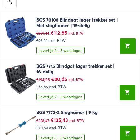
BGS 70108 Blindgat lager trekker set |
Met slaghamer | 15-delig
Oorspronkelijke
Huidige
€
112,85
€
261,44
incl. BTW
prijs
prijs
€93,26
excl. BTW
was:
is:
€261,44.
€112,85.
Levertijd 2 – 5 werkdagen
BGS 7715 Blindgat lager trekker set |
16-delig
Oorspronkelijke
Huidige
€
80,65
€
194,05
incl. BTW
prijs
prijs
€66,65
excl. BTW
was:
is:
€194,05.
€80,65.
Levertijd 2 – 5 werkdagen
BGS 7772-2 Slaghamer | 9 kg
Oorspronkelijke
Huidige
€
135,43
€
228,47
incl. BTW
prijs
prijs
€111,93
excl. BTW
was:
is:
€228,47.
€135,43.
Levertijd 2 – 5 werkdagen