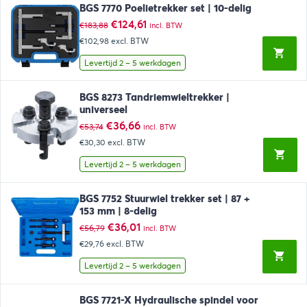
BGS 7770 Poelietrekker set | 10-delig
Oorspronkelijke
Huidige
€
124,61
€
183,88
incl. BTW
prijs
prijs
€102,98
excl. BTW
was:
is:
€183,88.
€124,61.
Levertijd 2 – 5 werkdagen
BGS 8273 Tandriemwieltrekker |
universeel
Oorspronkelijke
Huidige
€
36,66
€
53,74
incl. BTW
prijs
prijs
€30,30
excl. BTW
was:
is:
€53,74.
€36,66.
Levertijd 2 – 5 werkdagen
BGS 7752 Stuurwiel trekker set | 87 +
153 mm | 8-delig
Oorspronkelijke
Huidige
€
36,01
€
56,79
incl. BTW
prijs
prijs
€29,76
excl. BTW
was:
is:
€56,79.
€36,01.
Levertijd 2 – 5 werkdagen
BGS 7721-X Hydraulische spindel voor