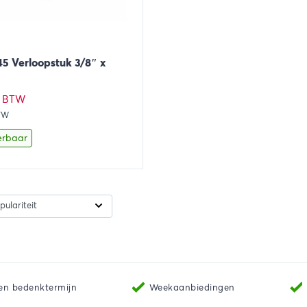
 Verloopstuk 3/8″ x
. BTW
BTW
erbaar
Toevoegen aan winkelwagen
en bedenktermijn
Weekaanbiedingen