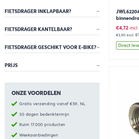
FIETSDRAGER INKLAPBAAR?
JWL622045
binnendra
€
4,72
incl
FIETSDRAGER KANTELBAAR?
€3,90
excl. 
Direct lev
FIETSDRAGER GESCHIKT VOOR E-BIKE?
PRIJS
Bekijk
ONZE VOORDELEN
Gratis verzending vanaf €59, NL
30 dagen bedenktermijn
Ruim 17.000 producten
Weekaanbiedingen