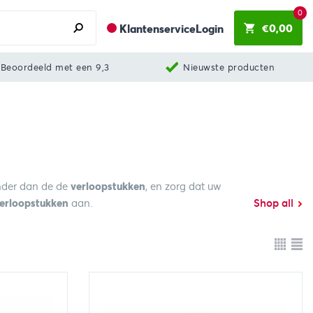
0
€
0,00
Klantenservice
Login
Beoordeeld met een 9,3
Nieuwste producten
onder dan de de
verloopstukken
, en zorg dat uw
erloopstukken
aan.
Shop all