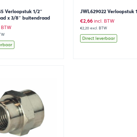
 Verloopstuk 1/2″
JWL629022 Verloopstuk 1
ad x 3/8″ buitendraad
€
2,66
incl. BTW
. BTW
€2,20
excl. BTW
BTW
Direct leverbaar
erbaar
Toevoegen aan winkelwagen
Bekijk
Toevoegen 