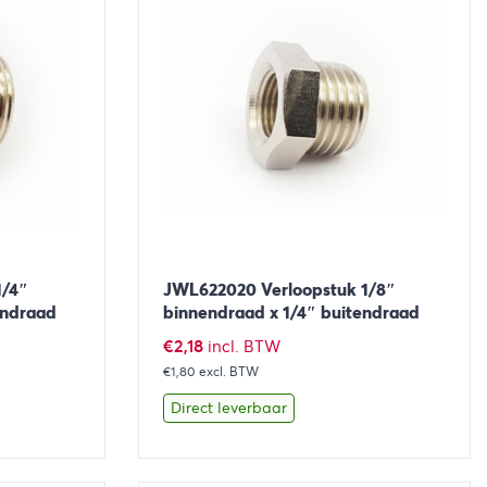
1/4″
JWL622020 Verloopstuk 1/8″
endraad
binnendraad x 1/4″ buitendraad
€
2,18
incl. BTW
€1,80
excl. BTW
Direct leverbaar
aan winkelwagen
Bekijk
Toevoegen aan winkelwage