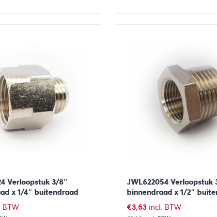
Toevoegen aan winkelwagen
Bekijk
Toevoegen 
 Verloopstuk 3/8″
JWL622054 Verloopstuk 
ad x 1/4″ buitendraad
binnendraad x 1/2″ buit
€
3,63
l. BTW
incl. BTW