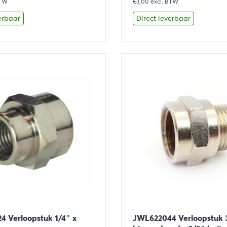
BTW
€3,00
excl. BTW
erbaar
Direct leverbaar
Toevoegen aan winkelwagen
Bekijk
Toevoegen 
 Verloopstuk 1/4″ x
JWL622044 Verloopstuk 