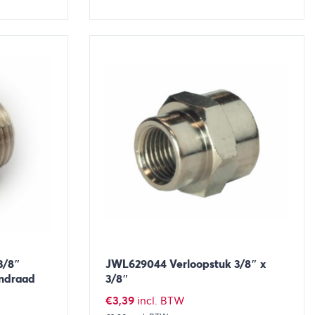
aan winkelwagen
Bekijk
Toevoegen aan winkelwage
3/8″
JWL629044 Verloopstuk 3/8″ x
endraad
3/8″
€
3,39
incl. BTW