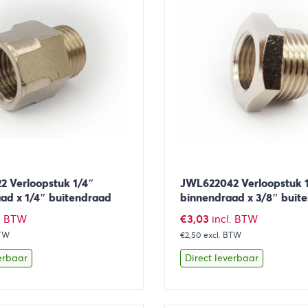
 Verloopstuk 1/4″
JWL622042 Verloopstuk 
ad x 1/4″ buitendraad
binnendraad x 3/8″ buit
€
3,03
l. BTW
incl. BTW
BTW
€2,50
excl. BTW
erbaar
Direct leverbaar
Toevoegen aan winkelwagen
Bekijk
Toevoegen 