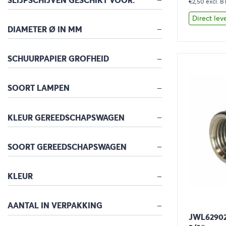
SLIJPSCHIJVEN GESCHIKT VOOR:
€2,50
excl. 
Direct lev
DIAMETER Ø IN MM
Bekijk
SCHUURPAPIER GROFHEID
SOORT LAMPEN
KLEUR GEREEDSCHAPSWAGEN
SOORT GEREEDSCHAPSWAGEN
KLEUR
AANTAL IN VERPAKKING
JWL629024