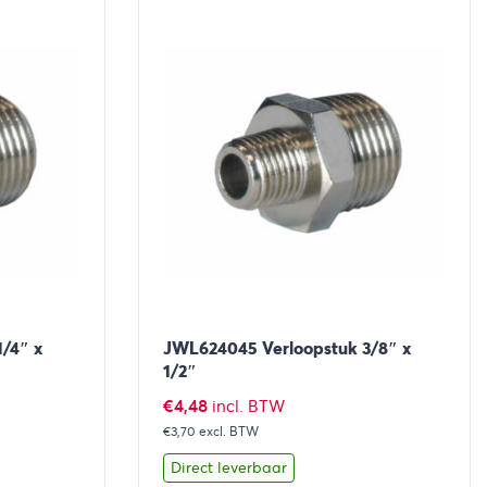
/4″ x
JWL624045 Verloopstuk 3/8″ x
1/2″
€
4,48
incl. BTW
€3,70
excl. BTW
Direct leverbaar