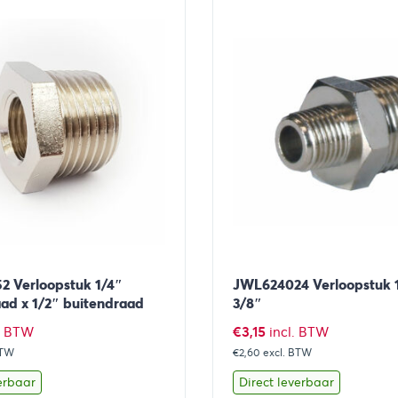
 Verloopstuk 1/4″
JWL624024 Verloopstuk 1
ad x 1/2″ buitendraad
3/8″
€
3,15
l. BTW
incl. BTW
BTW
€2,60
excl. BTW
erbaar
Direct leverbaar