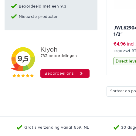
Beoordeeld met een 9,3
Nieuwste producten
JWL629045
1/2″
€
4,96
incl
€4,10
excl. 
Direct lev
Bekijk
Gratis verzending vanaf €59, NL
30 dag