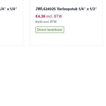
/4″ x 1/4″
JWL624025 Verloopstuk 1/4″ x 1/2″
€
4,36
incl. BTW
€3,60
excl. BTW
Direct leverbaar
aan winkelwagen
Bekijk
Toevoegen aan winkelwage