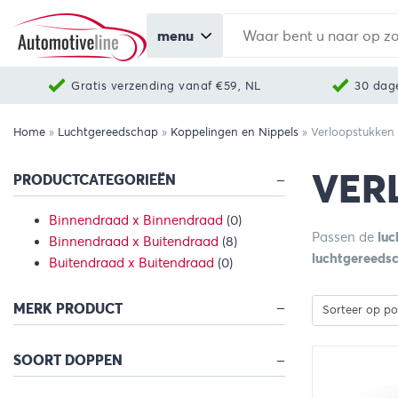
menu
Gratis verzending vanaf €59, NL
30 dag
Home
»
Luchtgereedschap
»
Koppelingen en Nippels
»
Verloopstukken
VER
PRODUCTCATEGORIEËN
Binnendraad x Binnendraad
(0)
Passen de
luc
Binnendraad x Buitendraad
(8)
luchtgereeds
Buitendraad x Buitendraad
(0)
MERK PRODUCT
SOORT DOPPEN