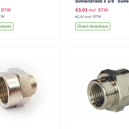
binnendraad x 3/8″ buit
€
3,03
l. BTW
incl. BTW
BTW
€2,50
excl. BTW
erbaar
Direct leverbaar
Toevoegen aan winkelwagen
Bekijk
Toevoegen 