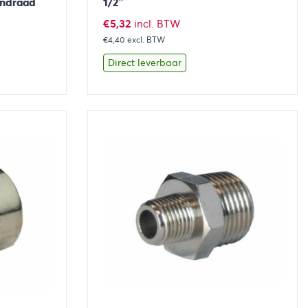
endraad
1/2″
€
5,32
incl. BTW
€4,40
excl. BTW
Direct leverbaar
aan winkelwagen
Bekijk
Toevoegen aan winkelwage