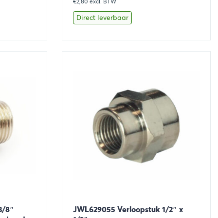
€2,80
excl. BTW
Direct leverbaar
aan winkelwagen
Bekijk
Toevoegen aan winkelwage
3/8″
JWL629055 Verloopstuk 1/2″ x