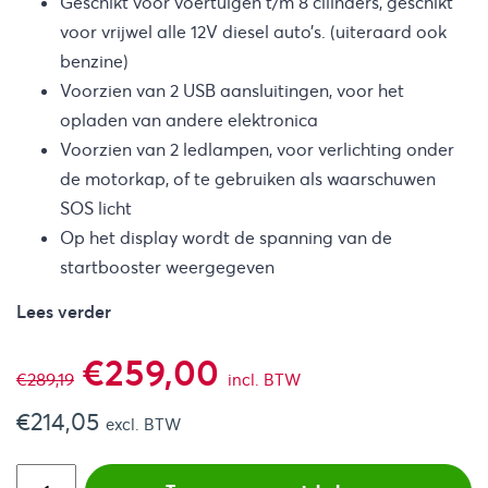
Geschikt voor voertuigen t/m 8 cilinders, geschikt
voor vrijwel alle 12V diesel auto’s. (uiteraard ook
benzine)
Voorzien van 2 USB aansluitingen, voor het
opladen van andere elektronica
Voorzien van 2 ledlampen, voor verlichting onder
de motorkap, of te gebruiken als waarschuwen
SOS licht
Op het display wordt de spanning van de
startbooster weergegeven
Lees verder
Oorspronkelijke
Huidige
€
259,00
€
289,19
incl. BTW
€
214,05
prijs
prijs
excl. BTW