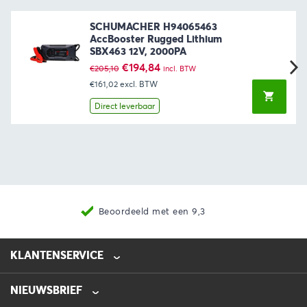
SCHUMACHER H94065463
AccBooster Rugged Lithium
SBX463 12V, 2000PA
Oorspronkelijke
Huidige
€
194,84
€
205,10
incl. BTW
prijs
prijs
€161,02
excl. BTW
was:
is:
€205,10.
€194,84.
Direct leverbaar
Nieuwste producten
KLANTENSERVICE
NIEUWSBRIEF
0475-218632