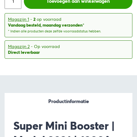
was:
is:
Toevoegen aan winkelwagen
€289,19.
€259,00.
Magazijn 1
-
2
op voorraad
Vandaag besteld, maandag verzonden
*
* Indien alle producten deze zelfde voorraadstatus hebben.
Magazijn 2
- Op voorraad
Direct leverbaar
Productinformatie
Super Mini Booster |