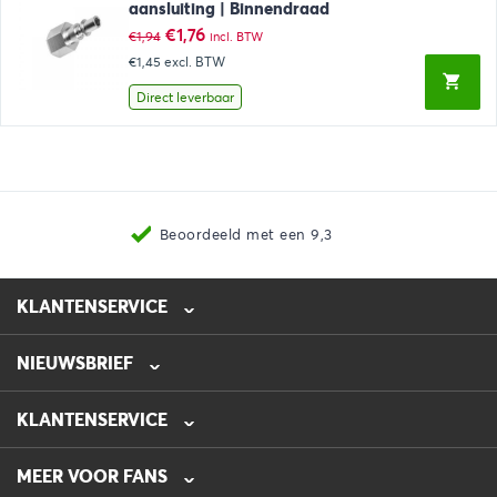
aansluiting | Binnendraad
Oorspronkelijke
Huidige
€
1,76
€
1,94
incl. BTW
prijs
prijs
€1,45
excl. BTW
was:
is:
€1,94.
€1,76.
Direct leverbaar
Beoordeeld met een 9,3
KLANTENSERVICE
NIEUWSBRIEF
0475-218632
info@automotive-line.nl
KLANTENSERVICE
Bestellen
MEER VOOR FANS
Betalen