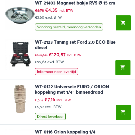
WT-21403 Magneet bakje RVS Ø 15 cm
Oorspronkelijke
Huidige
€
4,35
€
4,78
incl. BTW
prijs
prijs
€3,60
excl. BTW
was:
is:
€4,78.
€4,35.
Vandaag besteld, maandag verzonden
WT-2123 Timing set Ford 2.0 ECO Blue
diesel
Oorspronkelijke
Huidige
€
120,57
€
132,50
incl. BTW
prijs
prijs
€99,64
excl. BTW
was:
is:
€132,50.
€120,57.
Informeer naar levertijd
WT-0122 Universele EURO / ORION
koppeling met 1/4″ binnendraad
Oorspronkelijke
Huidige
€
7,16
€
7,87
incl. BTW
prijs
prijs
€5,92
excl. BTW
was:
is:
€7,87.
€7,16.
Direct leverbaar
WT-0116 Orion koppeling 1/4