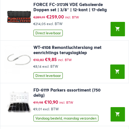
FORCE FC-3173N VDE Geïsoleerde
Doppen set | 3/8″ | 12-kant | 17-delig
Oorspronkelijke
Huidige
€
259,00
€
289,19
incl. BTW
prijs
prijs
€214,05
excl. BTW
was:
is:
€289,19.
€259,00.
Direct leverbaar
WT-4108 Remontluchterslang met
eenrichtings terugslagklep
Oorspronkelijke
Huidige
€
9,85
€
10,83
incl. BTW
prijs
prijs
€8,14
excl. BTW
was:
is:
€10,83.
€9,85.
Direct leverbaar
FD-6119 Parkers assortiment (750
delig)
Oorspronkelijke
Huidige
€
10,90
€
11,98
incl. BTW
prijs
prijs
€9,01
excl. BTW
was:
is:
€11,98.
€10,90.
Vandaag besteld, maandag verzonden