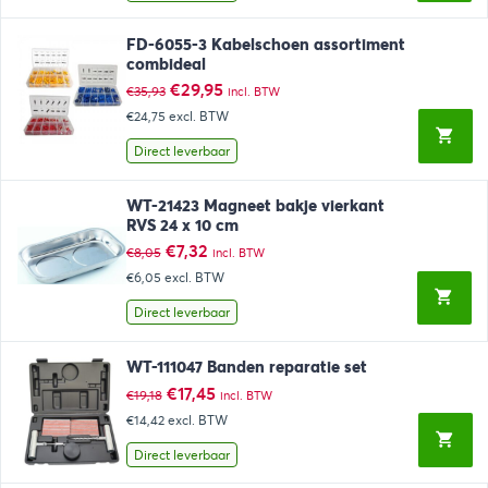
FD-6055-3 Kabelschoen assortiment
combideal
Oorspronkelijke
Huidige
€
29,95
€
35,93
incl. BTW
prijs
prijs
€24,75
excl. BTW
was:
is:
€35,93.
€29,95.
Direct leverbaar
WT-21423 Magneet bakje vierkant
RVS 24 x 10 cm
Oorspronkelijke
Huidige
€
7,32
€
8,05
incl. BTW
prijs
prijs
€6,05
excl. BTW
was:
is:
€8,05.
€7,32.
Direct leverbaar
WT-111047 Banden reparatie set
Oorspronkelijke
Huidige
€
17,45
€
19,18
incl. BTW
prijs
prijs
€14,42
excl. BTW
was:
is:
€19,18.
€17,45.
Direct leverbaar