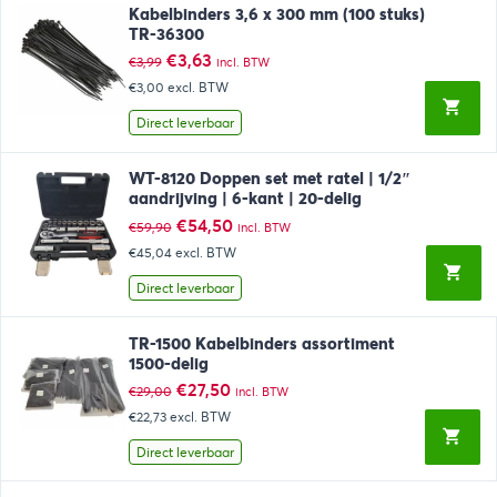
Kabelbinders 3,6 x 300 mm (100 stuks)
TR-36300
Oorspronkelijke
Huidige
€
3,63
€
3,99
incl. BTW
prijs
prijs
€3,00
excl. BTW
was:
is:
€3,99.
€3,63.
Direct leverbaar
WT-8120 Doppen set met ratel | 1/2″
aandrijving | 6-kant | 20-delig
Oorspronkelijke
Huidige
€
54,50
€
59,90
incl. BTW
prijs
prijs
€45,04
excl. BTW
was:
is:
€59,90.
€54,50.
Direct leverbaar
TR-1500 Kabelbinders assortiment
1500-delig
Oorspronkelijke
Huidige
€
27,50
€
29,00
incl. BTW
prijs
prijs
€22,73
excl. BTW
was:
is:
€29,00.
€27,50.
Direct leverbaar