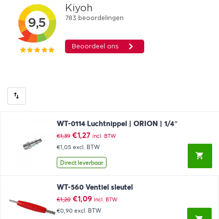
WT-0114 Luchtnippel | ORION | 1/4″
Oorspronkelijke
Huidige
€
1,27
€
1,39
incl. BTW
prijs
prijs
€1,05
excl. BTW
was:
is:
€1,39.
€1,27.
Direct leverbaar
WT-560 Ventiel sleutel
Oorspronkelijke
Huidige
€
1,09
€
1,20
incl. BTW
prijs
prijs
€0,90
excl. BTW
was:
is: