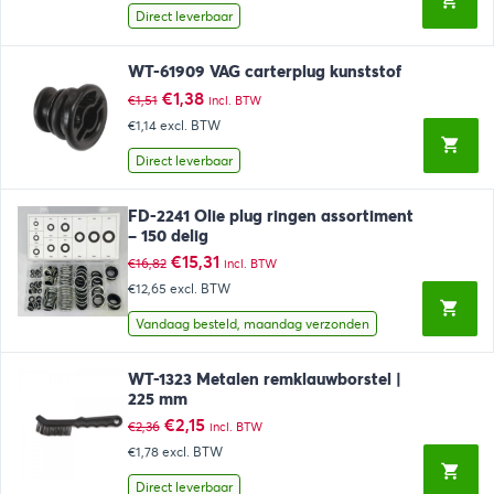
€1,20.
€1,09.
Direct leverbaar
WT-61909 VAG carterplug kunststof
Oorspronkelijke
Huidige
€
1,38
€
1,51
incl. BTW
prijs
prijs
€1,14
excl. BTW
was:
is:
€1,51.
€1,38.
Direct leverbaar
FD-2241 Olie plug ringen assortiment
– 150 delig
Oorspronkelijke
Huidige
€
15,31
€
16,82
incl. BTW
prijs
prijs
€12,65
excl. BTW
was:
is:
€16,82.
€15,31.
Vandaag besteld, maandag verzonden
WT-1323 Metalen remklauwborstel |
225 mm
Oorspronkelijke
Huidige
€
2,15
€
2,36
incl. BTW
prijs
prijs
€1,78
excl. BTW
was:
is:
€2,36.
€2,15.
Direct leverbaar