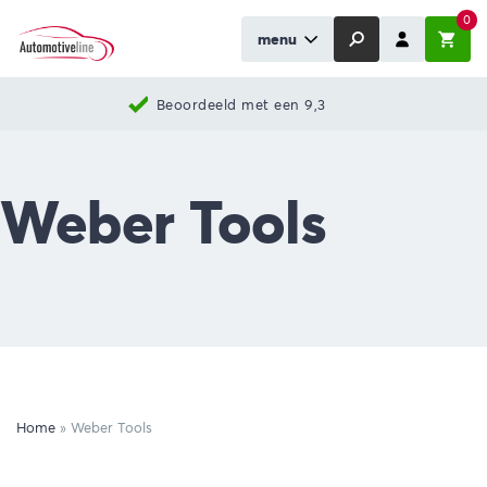
0
menu
Beoordeeld met een 9,3
Weber Tools
Home
»
Weber Tools