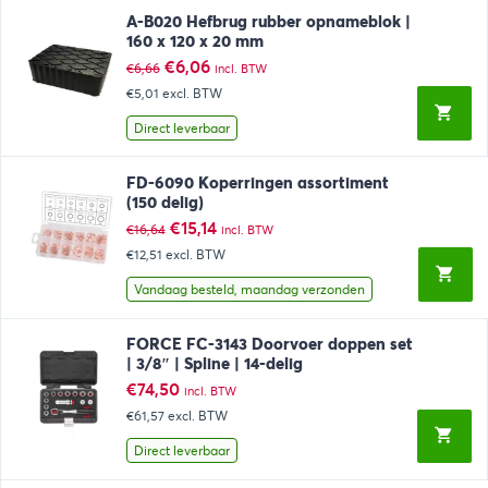
A-B020 Hefbrug rubber opnameblok |
160 x 120 x 20 mm
Oorspronkelijke
Huidige
€
6,06
€
6,66
incl. BTW
prijs
prijs
€5,01
excl. BTW
was:
is:
€6,66.
€6,06.
Direct leverbaar
FD-6090 Koperringen assortiment
(150 delig)
Oorspronkelijke
Huidige
€
15,14
€
16,64
incl. BTW
prijs
prijs
€12,51
excl. BTW
was:
is:
€16,64.
€15,14.
Vandaag besteld, maandag verzonden
FORCE FC-3143 Doorvoer doppen set
| 3/8″ | Spline | 14-delig
€
74,50
incl. BTW
€61,57
excl. BTW
Direct leverbaar