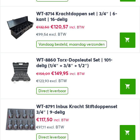
WT-8714 Krachtdoppen set | 3/4″ | 6-
kant | 16-delig
Oorspronkelijke
Huidige
€
120,57
€
132,50
incl. BTW
prijs
prijs
€99,64
excl. BTW
was:
is:
€132,50.
€120,57.
Vandaag besteld, maandag verzonden
WT-8860 Torx-Dopsleutel Set | 101-
delig (1/4″ + 3/8″ + 1/2″)
Oorspronkelijke
Huidige
€
149,95
€
156,09
incl. BTW
prijs
prijs
€123,93
excl. BTW
was:
is:
€156,09.
€149,95.
Direct leverbaar
WT-8791 Inbus Kracht Stiftdoppenset
3/4″ | 9-delig
€
117,50
incl. BTW
€97,11
excl. BTW
Direct leverbaar