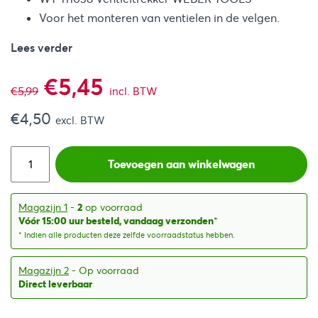
Voor het monteren van ventielen in de velgen.
Lees verder
Oorspronkelijke
Huidige
€
5,45
€
5,99
incl. BTW
€
4,50
prijs
prijs
excl. BTW
was:
is:
Toevoegen aan winkelwagen
€5,99.
€5,45.
Magazijn 1
-
2
op voorraad
Vóór 15:00 uur besteld, vandaag verzonden
*
* Indien alle producten deze zelfde voorraadstatus hebben.
Magazijn 2
- Op voorraad
Direct leverbaar