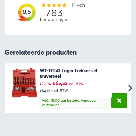
Gerelateerde producten
WT-111143 Lager trekker set
universeel
Oorspronkelijke
Huidige
€
65,52
€
72,00
incl. BTW
prijs
prijs
€54,15
excl. BTW
was:
is:
€72,00.
€65,52.
Vóór 15:00 uur besteld, vandaag
verzonden