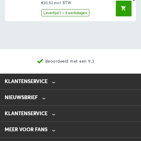
€20,62
excl. BTW
Levertijd 1 – 3 werkdagen
Beoordeeld met een 9,3
KLANTENSERVICE
NIEUWSBRIEF
0475-218632
info@automotive-line.nl
KLANTENSERVICE
Bestellen
MEER VOOR FANS
Betalen
Verzenden
Veelgestelde vragen – FAQ