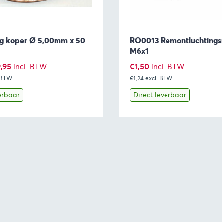
g koper Ø 5,00mm x 50
RO0013 Remontluchtings
M6x1
pronkelijke
Huidige
9,95
€
1,50
incl. BTW
incl. BTW
. BTW
prijs
€1,24
excl. BTW
is:
erbaar
Direct leverbaar
77.
€139,95.
Toevoegen aan winkelwagen
Bekijk
Toevoegen 