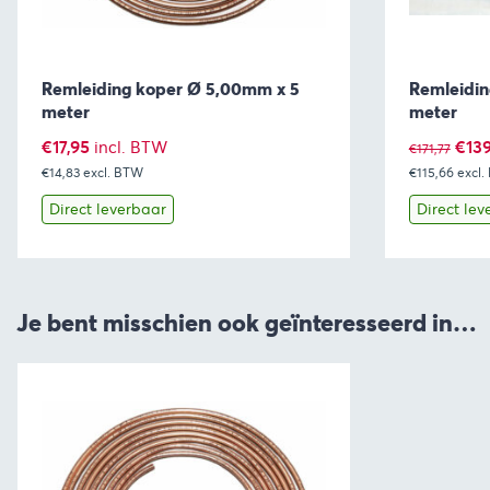
Remleiding koper Ø 5,00mm x 5
Remleidin
meter
meter
Oors
€
17,95
€
13
incl. BTW
€
171,77
€14,83
excl. BTW
€115,66
prijs
excl
was:
Direct leverbaar
Direct lev
€171,
Bekijk
Toevoegen aan winkelwagen
Bekijk
Je bent misschien ook geïnteresseerd in…