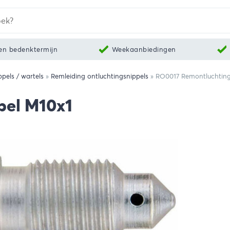
en bedenktermijn
Weekaanbiedingen
pels / wartels
»
Remleiding ontluchtingsnippels
»
RO0017 Remontluchting
pel M10x1