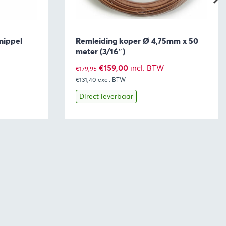
nippel
Remleiding koper Ø 4,75mm x 50
meter (3/16″)
Oorspronkelijke
Huidige
€
159,00
incl. BTW
€
179,95
€131,40
excl. BTW
prijs
prijs
was:
is:
Direct leverbaar
€179,95.
€159,00.
aan winkelwagen
Bekijk
Toevoegen aan winkelwage