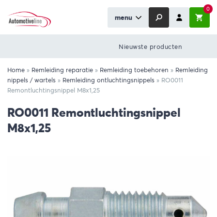
0
menu
Nieuwste producten
Home
»
Remleiding reparatie
»
Remleiding toebehoren
»
Remleiding
nippels / wartels
»
Remleiding ontluchtingsnippels
»
RO0011
Remontluchtingsnippel M8x1,25
RO0011 Remontluchtingsnippel
M8x1,25