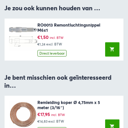
Je zou ook kunnen houden van …
RO0013 Remontluchtingsnippel
M6x1
€
1,50
incl. BTW
€1,24
excl. BTW
Direct leverbaar
Je bent misschien ook geïnteresseerd
in…
Remleiding koper Ø 4,75mm x 5
meter (3/16″)
€
17,95
incl. BTW
€14,83
excl. BTW