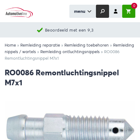
0
menu
Beoordeeld met een 9,3
Home
»
Remleiding reparatie
»
Remleiding toebehoren
»
Remleiding
nippels / wartels
»
Remleiding ontluchtingsnippels
»
RO0086
Remontluchtingsnippel M7x1
RO0086 Remontluchtingsnippel
M7x1