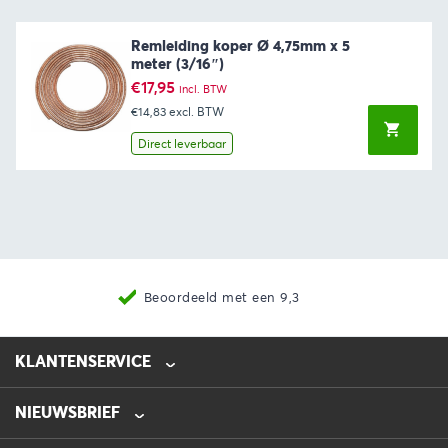
Remleiding koper Ø 4,75mm x 5
meter (3/16″)
€
17,95
incl. BTW
€14,83
excl. BTW
Direct leverbaar
Beoordeeld met een 9,3
KLANTENSERVICE
NIEUWSBRIEF
0475-218632