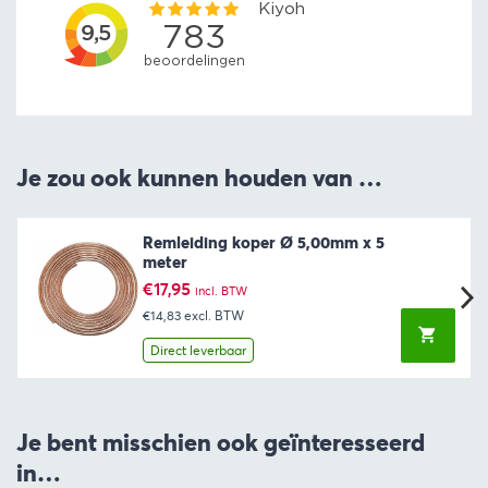
Je zou ook kunnen houden van …
Remleiding koper Ø 5,00mm x 5
meter
€
17,95
incl. BTW
€14,83
excl. BTW
Direct leverbaar
Je bent misschien ook geïnteresseerd
in…