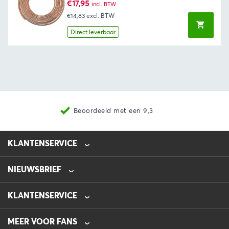
€
17,95
incl. BTW
€14,83
excl. BTW
Direct leverbaar
Beoordeeld met een 9,3
KLANTENSERVICE
NIEUWSBRIEF
0475-218632
info@automotive-line.nl
KLANTENSERVICE
Bestellen
MEER VOOR FANS
Betalen