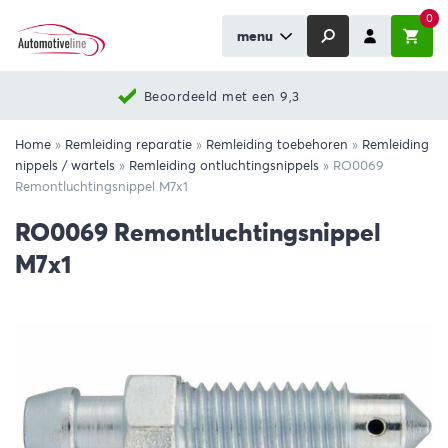
0
menu
Beoordeeld met een 9,3
Home
»
Remleiding reparatie
»
Remleiding toebehoren
»
Remleiding
nippels / wartels
»
Remleiding ontluchtingsnippels
»
RO0069
Remontluchtingsnippel M7x1
RO0069 Remontluchtingsnippel
M7x1