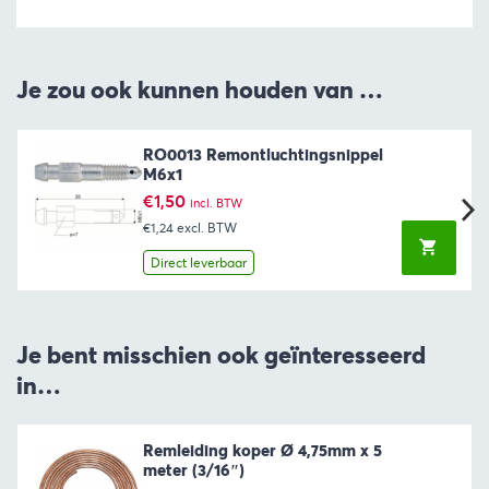
Je zou ook kunnen houden van …
RO0013 Remontluchtingsnippel
M6x1
€
1,50
incl. BTW
€1,24
excl. BTW
Direct leverbaar
Je bent misschien ook geïnteresseerd
in…
Remleiding koper Ø 4,75mm x 5
meter (3/16″)