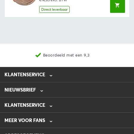
Direct leverbaar
Beoordeeld met een 9,3
KLANTENSERVICE
NIEUWSBRIEF
0475-218632
info@automotive-line.nl
KLANTENSERVICE
Bestellen
MEER VOOR FANS
Betalen
Verzenden
Veelgestelde vragen – FAQ