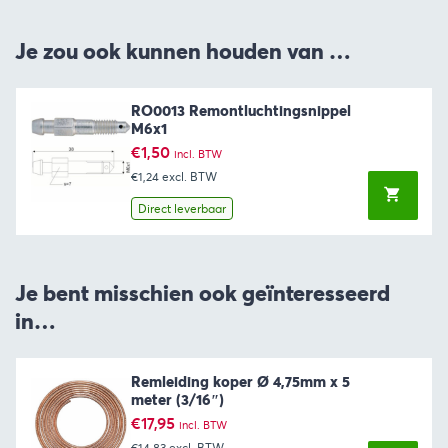
Je zou ook kunnen houden van …
RO0013 Remontluchtingsnippel
M6x1
€
1,50
incl. BTW
€1,24
excl. BTW
Direct leverbaar
Je bent misschien ook geïnteresseerd
in…
Remleiding koper Ø 4,75mm x 5
meter (3/16″)
€
17,95
incl. BTW
€14,83
excl. BTW