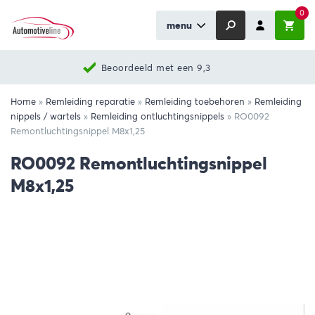
0
menu
Beoordeeld met een 9,3
Home
»
Remleiding reparatie
»
Remleiding toebehoren
»
Remleiding
nippels / wartels
»
Remleiding ontluchtingsnippels
»
RO0092
Remontluchtingsnippel M8x1,25
RO0092 Remontluchtingsnippel
M8x1,25